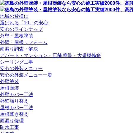
地域の皆様に
選ばれる「10」の安心
安心のラインナップ
外壁・屋根塗装
外壁・屋根リフォーム
雨漏り調査・解決
アパート・マンション・店舗 塗装・大規模修繕
シーリング工事
安心の外装メニュー
安心の外装メニュー一覧
外壁塗装
屋根塗装
外壁カバー工法
外壁張り替え
屋根カバー工法
屋根葺き替え
雨漏り修理
防水工事