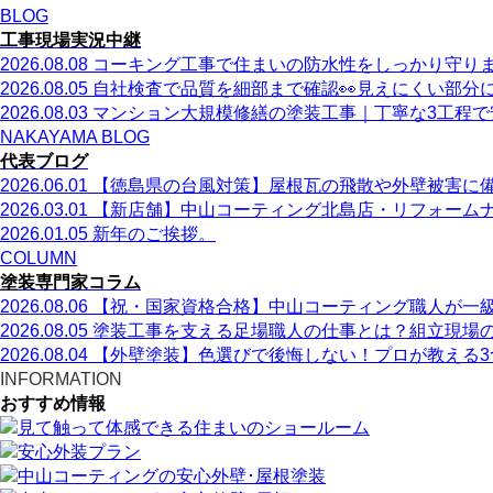
BLOG
工事現場実況中継
2026.08.08
コーキング工事で住まいの防水性をしっかり守り
2026.08.05
自社検査で品質を細部まで確認👀見えにくい部分
2026.08.03
マンション大規模修繕の塗装工事｜丁寧な3工程で
NAKAYAMA BLOG
代表ブログ
2026.06.01
【徳島県の台風対策】屋根瓦の飛散や外壁被害に
2026.03.01
【新店舗】中山コーティング北島店・リフォームナ
2026.01.05
新年のご挨拶。
COLUMN
塗装専門家コラム
2026.08.06
【祝・国家資格合格】中山コーティング職人が一
2026.08.05
塗装工事を支える足場職人の仕事とは？組立現場
2026.08.04
【外壁塗装】色選びで後悔しない！プロが教える3
INFORMATION
おすすめ情報