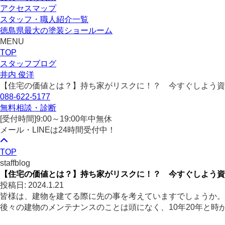
アクセスマップ
スタッフ・職人紹介一覧
徳島県最大の塗装ショールーム
MENU
TOP
スタッフブログ
井内 俊洋
【住宅の価値とは？】持ち家がリスクに！？ 今すぐしよう資
088-622-5177
無料相談・診断
[受付時間]
9:00～19:00
年中無休
メール・LINEは24時間受付中！
TOP
staffblog
【住宅の価値とは？】持ち家がリスクに！？ 今すぐしよう資
投稿日: 2024.1.21
皆様は、建物を建てる際に先の事を考えていますでしょうか。
後々の建物のメンテナンスのことは頭になく、10年20年と