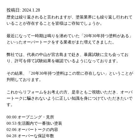
投稿日: 2024.1.28
歴史は繰り返されると言われますが、塗装業界にも繰り返し行われて
いることが存在することを皆様はご存知でしょうか。
最近になって一時期は鳴りを潜めていた「20年30年持つ塗料がある」
といったオーバートークをする業者がまた増えてきました。
弊社では、代表の中山が宮古島まで赴き、暴露試験に立ち会ってお
り、許可を得て試験結果を確認でいるようになっております。
その結果、「20年30年持つ塗料はこの世に存在しない」ということが
判明しております。
これからリフォームをお考えの方、是非ともご視聴いただき、オーバ
ートークに騙されないように正しい知識を身につけていただきたいで
す。
00:00 オープニング・見所
00:53 生活圏内で一番強い塗装
02:06 オーバートークの内容
04:28 オーバーな保証年数