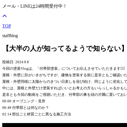
メール・LINEは24時間受付中！
TOP
staffblog
【大半の人が知ってるようで知らない
投稿日: 2024.9.8
今回の塗装Vlogは、「付帯部塗装」についてお伝えさせていただきます🙋‍♀️
屋根・外壁に目がいきがちですが、建物を塗装する前に是非ともご確認いた
屋根・外壁同様に太陽からのきつい日差しを浴び続け、同じように劣化して
中には、屋根と外壁だけ塗装すればいいとお考えの方もいらっしゃるかもし
是非とも今回の動画をご視聴いただき、付帯部の事を頭の片隅に置いてお
00:00 オープニング・見所
00:49 付帯部とは何なのか？
02:14 部位ごと材質ごとに異なる施工方法
</div