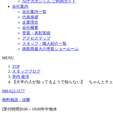
AIナカポンくん ご利用ガイド
会社案内
会社案内一覧
代表挨拶
企業理念
会社概要
受賞・表彰実績
アクセスマップ
スタッフ・職人紹介一覧
徳島県最大の塗装ショールーム
MENU
TOP
スタッフブログ
井内 俊洋
【大半の人が知ってるようで知らない】 ちゃんとチェ
088-622-5177
無料相談・診断
[受付時間]
9:00～19:00
年中無休