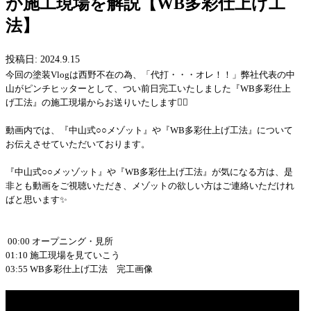
が施工現場を解説【WB多彩仕上げ工
法】
投稿日: 2024.9.15
今回の塗装Vlogは西野不在の為、「代打・・・オレ！！」弊社代表の中
山がピンチヒッターとして、つい前日完工いたしました『WB多彩仕上
げ工法』の施工現場からお送りいたします🙋‍♀️
動画内では、『中山式○○メゾット』や『WB多彩仕上げ工法』について
お伝えさせていただいております。
『中山式○○メッゾット』や『WB多彩仕上げ工法』が気になる方は、是
非とも動画をご視聴いただき、メゾットの欲しい方はご連絡いただけれ
ばと思います✨
00:00 オープニング・見所
01:10 施工現場を見ていこう
03:55 WB多彩仕上げ工法 完工画像