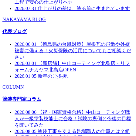
工程で安心の仕上がりへ✨
2026.07.31
仕上がりの差は、塗る前に生まれています
NAKAYAMA BLOG
代表ブログ
2026.06.01
【徳島県の台風対策】屋根瓦の飛散や外壁
被害に備える！火災保険の活用についてもご相談くだ
さい
2026.03.01
【新店舗】中山コーティング北島店・リフ
ォームナカヤマ北島店OPEN
2026.01.05
新年のご挨拶。
COLUMN
塗装専門家コラム
2026.08.06
【祝・国家資格合格】中山コーティング職
人が一級塗装技能士に合格！試験の裏側と今後の目標
を聞いてみた
2026.08.05
塗装工事を支える足場職人の仕事とは？組