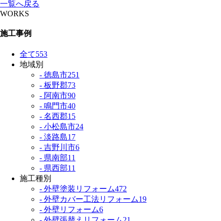
一覧へ戻る
WORKS
施工事例
全て
553
地域別
- 徳島市
251
- 板野郡
73
- 阿南市
90
- 鳴門市
40
- 名西郡
15
- 小松島市
24
- 淡路島
17
- 吉野川市
6
- 県南部
11
- 県西部
11
施工種別
- 外壁塗装リフォーム
472
- 外壁カバー工法リフォーム
19
- 外壁リフォーム
6
- 外壁張替えリフォーム
21