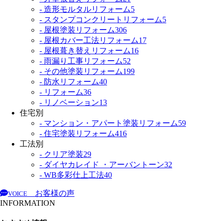
- 造形モルタルリフォーム
5
- スタンプコンクリートリフォーム
5
- 屋根塗装リフォーム
306
- 屋根カバー工法リフォーム
17
- 屋根葺き替えリフォーム
16
- 雨漏り工事リフォーム
52
- その他塗装リフォーム
199
- 防水リフォーム
40
- リフォーム
36
- リノベーション
13
住宅別
- マンション・アパート塗装リフォーム
59
- 住宅塗装リフォーム
416
工法別
- クリア塗装
29
- ダイヤカレイド ・アーバントーン
32
- WB多彩仕上工法
40
お客様の声
VOICE
INFORMATION