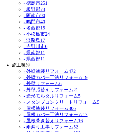
- 徳島市
251
- 板野郡
73
- 阿南市
90
- 鳴門市
40
- 名西郡
15
- 小松島市
24
- 淡路島
17
- 吉野川市
6
- 県南部
11
- 県西部
11
施工種別
- 外壁塗装リフォーム
472
- 外壁カバー工法リフォーム
19
- 外壁リフォーム
6
- 外壁張替えリフォーム
21
- 造形モルタルリフォーム
5
- スタンプコンクリートリフォーム
5
- 屋根塗装リフォーム
306
- 屋根カバー工法リフォーム
17
- 屋根葺き替えリフォーム
16
- 雨漏り工事リフォーム
52