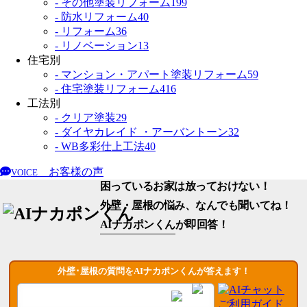
- その他塗装リフォーム
199
- 防水リフォーム
40
- リフォーム
36
- リノベーション
13
住宅別
- マンション・アパート塗装リフォーム
59
- 住宅塗装リフォーム
416
工法別
- クリア塗装
29
- ダイヤカレイド ・アーバントーン
32
- WB多彩仕上工法
40
お客様の声
VOICE
困っているお家は放っておけない！
外壁・屋根の悩み、なんでも聞いてね！
AIナカポンくん
が即回答！
外壁･屋根の質問をAIナカポンくんが答えます！