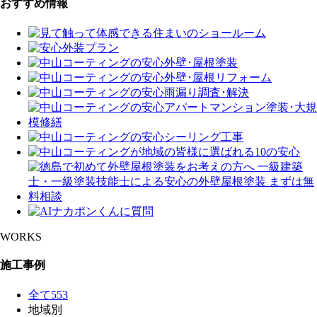
おすすめ情報
WORKS
施工事例
全て
553
地域別