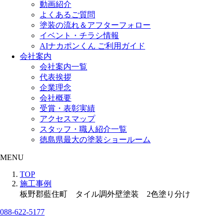
動画紹介
よくあるご質問
塗装の流れ＆アフターフォロー
イベント・チラシ情報
AIナカポンくん ご利用ガイド
会社案内
会社案内一覧
代表挨拶
企業理念
会社概要
受賞・表彰実績
アクセスマップ
スタッフ・職人紹介一覧
徳島県最大の塗装ショールーム
MENU
TOP
施工事例
板野郡藍住町 タイル調外壁塗装 2色塗り分け
088-622-5177