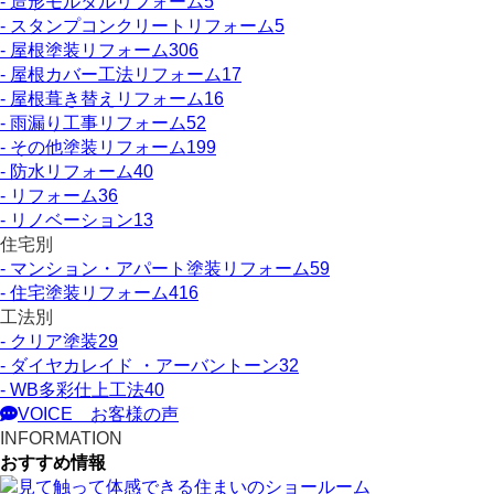
- 造形モルタルリフォーム
5
- スタンプコンクリートリフォーム
5
- 屋根塗装リフォーム
306
- 屋根カバー工法リフォーム
17
- 屋根葺き替えリフォーム
16
- 雨漏り工事リフォーム
52
- その他塗装リフォーム
199
- 防水リフォーム
40
- リフォーム
36
- リノベーション
13
住宅別
- マンション・アパート塗装リフォーム
59
- 住宅塗装リフォーム
416
工法別
- クリア塗装
29
- ダイヤカレイド ・アーバントーン
32
- WB多彩仕上工法
40
VOICE
お客様の声
INFORMATION
おすすめ情報