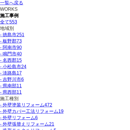
一覧へ戻る
WORKS
施工事例
全て
553
地域別
- 徳島市
251
- 板野郡
73
- 阿南市
90
- 鳴門市
40
- 名西郡
15
- 小松島市
24
- 淡路島
17
- 吉野川市
6
- 県南部
11
- 県西部
11
施工種別
- 外壁塗装リフォーム
472
- 外壁カバー工法リフォーム
19
- 外壁リフォーム
6
- 外壁張替えリフォーム
21