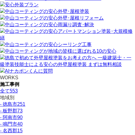
WORKS
施工事例
全て
553
地域別
- 徳島市
251
- 板野郡
73
- 阿南市
90
- 鳴門市
40
- 名西郡
15