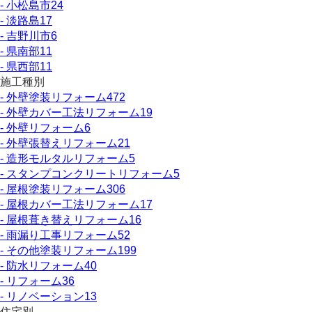
- 小松島市
24
- 淡路島
17
- 吉野川市
6
- 県南部
11
- 県西部
11
施工種別
- 外壁塗装リフォーム
472
- 外壁カバー工法リフォーム
19
- 外壁リフォーム
6
- 外壁張替えリフォーム
21
- 造形モルタルリフォーム
5
- スタンプコンクリートリフォーム
5
- 屋根塗装リフォーム
306
- 屋根カバー工法リフォーム
17
- 屋根葺き替えリフォーム
16
- 雨漏り工事リフォーム
52
- その他塗装リフォーム
199
- 防水リフォーム
40
- リフォーム
36
- リノベーション
13
住宅別