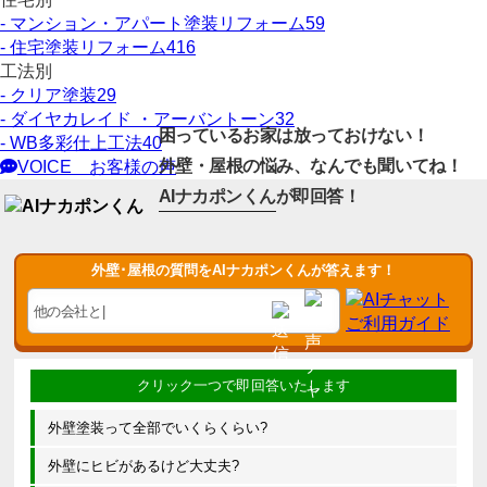
- マンション・アパート塗装リフォーム
59
- 住宅塗装リフォーム
416
工法別
- クリア塗装
29
- ダイヤカレイド ・アーバントーン
32
困っているお家は放っておけない！
- WB多彩仕上工法
40
外壁・屋根の悩み、なんでも聞いてね！
VOICE
お客様の声
AIナカポンくん
が即回答！
外壁･屋根の質問をAIナカポンくんが答えます！
外壁塗装って全部でいくらくらい?
外壁にヒビがあるけど大丈夫?