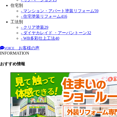
住宅別
- マンション・アパート塗装リフォーム
59
- 住宅塗装リフォーム
416
工法別
- クリア塗装
29
- ダイヤカレイド ・アーバントーン
32
- WB多彩仕上工法
40
お客様の声
VOICE
INFORMATION
おすすめ情報