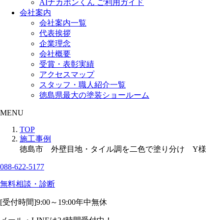
AIナカポンくん ご利用ガイド
会社案内
会社案内一覧
代表挨拶
企業理念
会社概要
受賞・表彰実績
アクセスマップ
スタッフ・職人紹介一覧
徳島県最大の塗装ショールーム
MENU
TOP
施工事例
徳島市 外壁目地・タイル調を二色で塗り分け Y様
088-622-5177
無料相談・診断
[受付時間]
9:00～19:00
年中無休