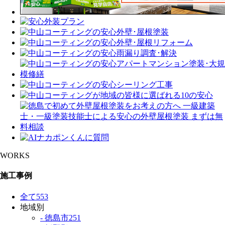
WORKS
施工事例
全て
553
地域別
- 徳島市
251