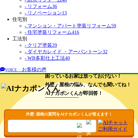
- リフォーム
36
- リノベーション
13
住宅別
- マンション・アパート塗装リフォーム
59
- 住宅塗装リフォーム
416
工法別
- クリア塗装
29
- ダイヤカレイド ・アーバントーン
32
- WB多彩仕上工法
40
お客様の声
VOICE
困っているお家は放っておけない！
外壁・屋根の悩み、なんでも聞いてね！
AIナカポンくん
が即回答！
外壁･屋根の質問をAIナカポンくんが答えます！