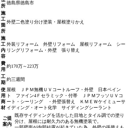
徳島県徳島市
所
施
工
外壁二色塗り分け塗装・屋根塗りかえ
箇
所
施
工
外装リフォーム 外壁リフォーム 屋根リフォーム シー
内
リングリフォーム・外壁 張り替え
容
費
約170万～223万
用
工
約三週間
期
使
屋根 ＪＰＭ無機ＵＶコートルーフ・外壁 日本ペイン
用
ト ファイン4Ｆセラミック・付帯 ＪＰＭフッソＵＶコ
商
ート・シーリング ・外壁張替え ＫＭＥＷケイミューサ
材
イディング・オート化学 サイディングシーラント
既存サイディングを活かした目地とタイル調での塗り
ご提
分け、屋根には耐久力のある無機塗装で。
案内
一部壁面が内部結露が起きていた為、外壁の張替えも