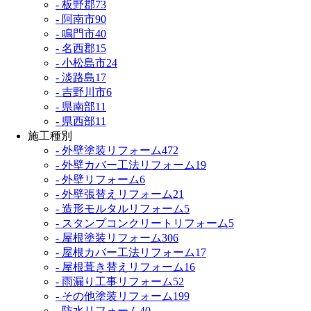
- 板野郡
73
- 阿南市
90
- 鳴門市
40
- 名西郡
15
- 小松島市
24
- 淡路島
17
- 吉野川市
6
- 県南部
11
- 県西部
11
施工種別
- 外壁塗装リフォーム
472
- 外壁カバー工法リフォーム
19
- 外壁リフォーム
6
- 外壁張替えリフォーム
21
- 造形モルタルリフォーム
5
- スタンプコンクリートリフォーム
5
- 屋根塗装リフォーム
306
- 屋根カバー工法リフォーム
17
- 屋根葺き替えリフォーム
16
- 雨漏り工事リフォーム
52
- その他塗装リフォーム
199
- 防水リフォーム
40