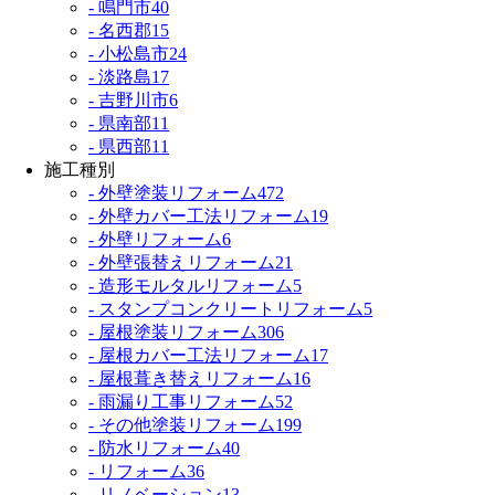
- 鳴門市
40
- 名西郡
15
- 小松島市
24
- 淡路島
17
- 吉野川市
6
- 県南部
11
- 県西部
11
施工種別
- 外壁塗装リフォーム
472
- 外壁カバー工法リフォーム
19
- 外壁リフォーム
6
- 外壁張替えリフォーム
21
- 造形モルタルリフォーム
5
- スタンプコンクリートリフォーム
5
- 屋根塗装リフォーム
306
- 屋根カバー工法リフォーム
17
- 屋根葺き替えリフォーム
16
- 雨漏り工事リフォーム
52
- その他塗装リフォーム
199
- 防水リフォーム
40
- リフォーム
36
- リノベーション
13