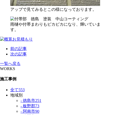
アップで見てみるとこの様になっております。
雨樋や付帯まわりもピカピカになり、輝いていま
す。
前の記事
次の記事
一覧へ戻る
WORKS
施工事例
全て
553
地域別
- 徳島市
251
- 板野郡
73
- 阿南市
90