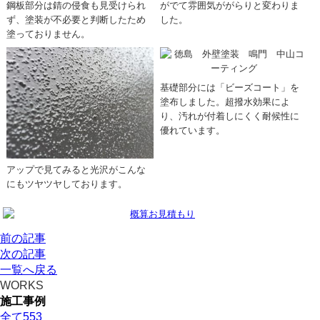
鋼板部分は錆の侵食も見受けられ
がでて雰囲気ががらりと変わりま
ず、塗装が不必要と判断したため
した。
塗っておりません。
基礎部分には「ビーズコート」を
塗布しました。超撥水効果によ
り、汚れが付着しにくく耐候性に
優れています。
アップで見てみると光沢がこんな
にもツヤツヤしております。
前の記事
次の記事
一覧へ戻る
WORKS
施工事例
全て
553