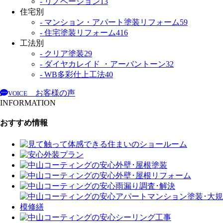
- リノベーション
13
住宅別
- マンション・アパート塗装リフォーム
59
- 住宅塗装リフォーム
416
工法別
- クリア塗装
29
- ダイヤカレイド ・アーバントーン
32
- WB多彩仕上工法
40
お客様の声
VOICE
INFORMATION
おすすめ情報