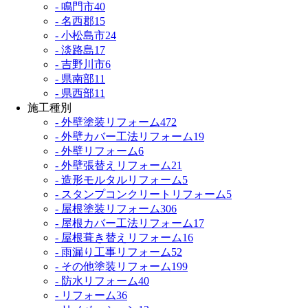
- 鳴門市
40
- 名西郡
15
- 小松島市
24
- 淡路島
17
- 吉野川市
6
- 県南部
11
- 県西部
11
施工種別
- 外壁塗装リフォーム
472
- 外壁カバー工法リフォーム
19
- 外壁リフォーム
6
- 外壁張替えリフォーム
21
- 造形モルタルリフォーム
5
- スタンプコンクリートリフォーム
5
- 屋根塗装リフォーム
306
- 屋根カバー工法リフォーム
17
- 屋根葺き替えリフォーム
16
- 雨漏り工事リフォーム
52
- その他塗装リフォーム
199
- 防水リフォーム
40
- リフォーム
36