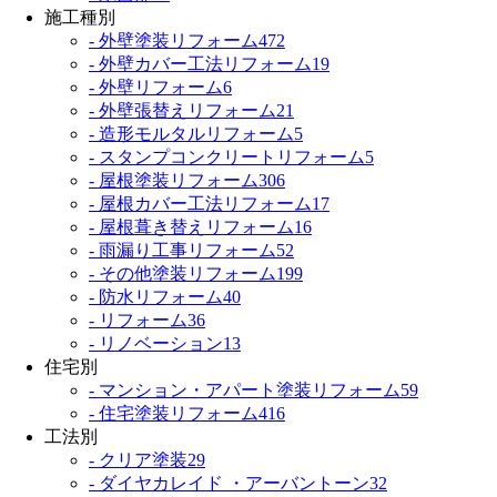
施工種別
- 外壁塗装リフォーム
472
- 外壁カバー工法リフォーム
19
- 外壁リフォーム
6
- 外壁張替えリフォーム
21
- 造形モルタルリフォーム
5
- スタンプコンクリートリフォーム
5
- 屋根塗装リフォーム
306
- 屋根カバー工法リフォーム
17
- 屋根葺き替えリフォーム
16
- 雨漏り工事リフォーム
52
- その他塗装リフォーム
199
- 防水リフォーム
40
- リフォーム
36
- リノベーション
13
住宅別
- マンション・アパート塗装リフォーム
59
- 住宅塗装リフォーム
416
工法別
- クリア塗装
29
- ダイヤカレイド ・アーバントーン
32