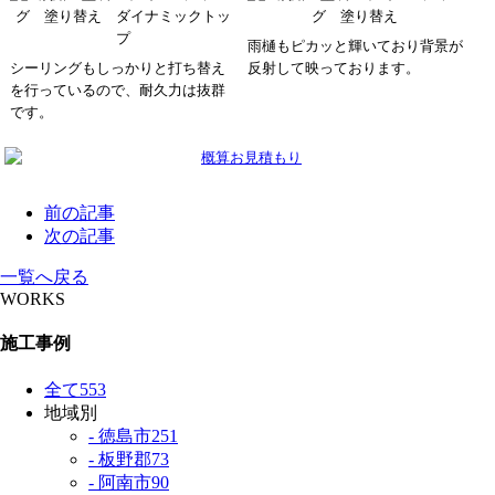
雨樋もピカッと輝いており背景が
シーリングもしっかりと打ち替え
反射して映っております。
を行っているので、耐久力は抜群
です。
前の記事
次の記事
一覧へ戻る
WORKS
施工事例
全て
553
地域別
- 徳島市
251
- 板野郡
73
- 阿南市
90