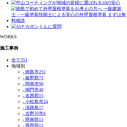
WORKS
施工事例
全て
553
地域別
- 徳島市
251
- 板野郡
73
- 阿南市
90
- 鳴門市
40
- 名西郡
15
- 小松島市
24
- 淡路島
17
- 吉野川市
6
- 県南部
11
- 県西部
11