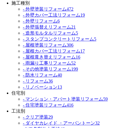
施工種別
- 外壁塗装リフォーム
472
- 外壁カバー工法リフォーム
19
- 外壁リフォーム
6
- 外壁張替えリフォーム
21
- 造形モルタルリフォーム
5
- スタンプコンクリートリフォーム
5
- 屋根塗装リフォーム
306
- 屋根カバー工法リフォーム
17
- 屋根葺き替えリフォーム
16
- 雨漏り工事リフォーム
52
- その他塗装リフォーム
199
- 防水リフォーム
40
- リフォーム
36
- リノベーション
13
住宅別
- マンション・アパート塗装リフォーム
59
- 住宅塗装リフォーム
416
工法別
- クリア塗装
29
- ダイヤカレイド ・アーバントーン
32