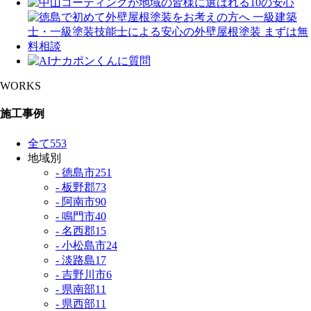
WORKS
施工事例
全て
553
地域別
- 徳島市
251
- 板野郡
73
- 阿南市
90
- 鳴門市
40
- 名西郡
15
- 小松島市
24
- 淡路島
17
- 吉野川市
6
- 県南部
11
- 県西部
11