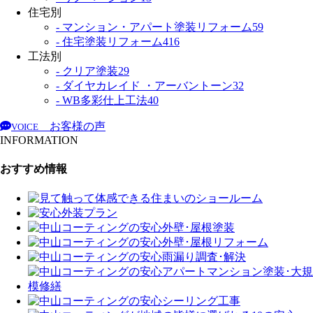
住宅別
- マンション・アパート塗装リフォーム
59
- 住宅塗装リフォーム
416
工法別
- クリア塗装
29
- ダイヤカレイド ・アーバントーン
32
- WB多彩仕上工法
40
お客様の声
VOICE
INFORMATION
おすすめ情報