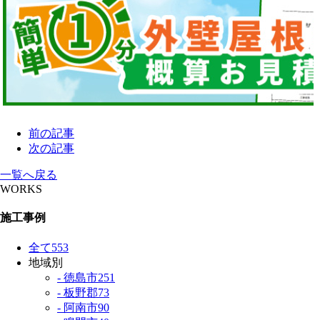
前の記事
次の記事
一覧へ戻る
WORKS
施工事例
全て
553
地域別
- 徳島市
251
- 板野郡
73
- 阿南市
90