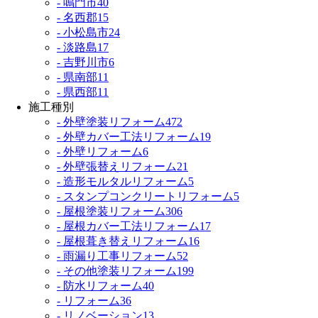
- 鳴門市
40
- 名西郡
15
- 小松島市
24
- 淡路島
17
- 吉野川市
6
- 県南部
11
- 県西部
11
施工種別
- 外壁塗装リフォーム
472
- 外壁カバー工法リフォーム
19
- 外壁リフォーム
6
- 外壁張替えリフォーム
21
- 造形モルタルリフォーム
5
- スタンプコンクリートリフォーム
5
- 屋根塗装リフォーム
306
- 屋根カバー工法リフォーム
17
- 屋根葺き替えリフォーム
16
- 雨漏り工事リフォーム
52
- その他塗装リフォーム
199
- 防水リフォーム
40
- リフォーム
36
- リノベーション
13