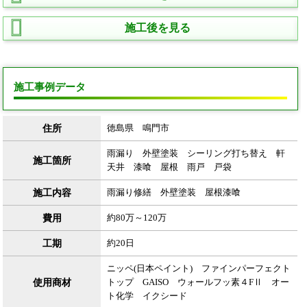
施工後を見る
施工事例データ
住所
徳島県 鳴門市
雨漏り 外壁塗装 シーリング打ち替え 軒
施工箇所
天井 漆喰 屋根 雨戸 戸袋
施工内容
雨漏り修繕 外壁塗装 屋根漆喰
費用
約80万～120万
工期
約20日
ニッペ(日本ペイント) ファインパーフェクト
使用商材
トップ GAISO ウォールフッ素４FⅡ オー
ト化学 イクシード