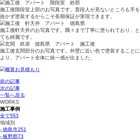
施工後階段室上部のお写真です。普段人が見ないところも手を
抜かず塗装するからこそ長期保証が実現できます。
施工後軒天井のお写真です。隅々まで丁寧に塗られており、と
ても綺麗です。
施工後玄関部分のお写真です。外壁に近い色で塗装することに
より、アパート全体に統一感が出ました。
前の記事
次の記事
一覧へ戻る
WORKS
施工事例
全て
553
地域別
- 徳島市
251
- 板野郡
73