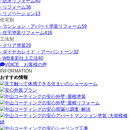
- 防水リフォーム
40
- リフォーム
36
- リノベーション
13
住宅別
- マンション・アパート塗装リフォーム
59
- 住宅塗装リフォーム
416
工法別
- クリア塗装
29
- ダイヤカレイド ・アーバントーン
32
- WB多彩仕上工法
40
VOICE
お客様の声
INFORMATION
おすすめ情報