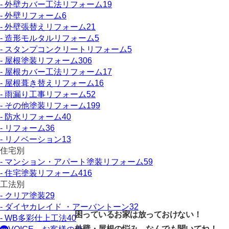
- 外壁カバー工法リフォーム
19
- 外壁リフォーム
6
- 外壁張替えリフォーム
21
- 造形モルタルリフォーム
5
- スタンプコンクリートリフォーム
5
- 屋根塗装リフォーム
306
- 屋根カバー工法リフォーム
17
- 屋根葺き替えリフォーム
16
- 雨漏り工事リフォーム
52
- その他塗装リフォーム
199
- 防水リフォーム
40
- リフォーム
36
- リノベーション
13
住宅別
- マンション・アパート塗装リフォーム
59
- 住宅塗装リフォーム
416
工法別
- クリア塗装
29
- ダイヤカレイド ・アーバントーン
32
困っているお家は放っておけない！
- WB多彩仕上工法
40
外壁・屋根の悩み、なんでも聞いてね！