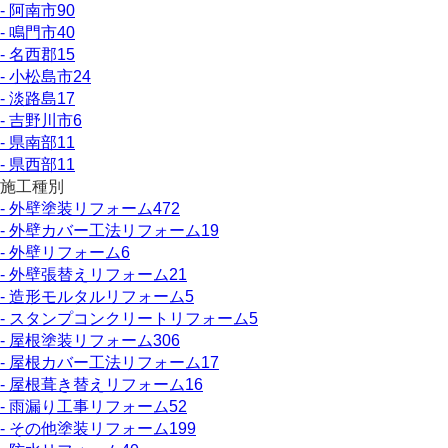
- 阿南市
90
- 鳴門市
40
- 名西郡
15
- 小松島市
24
- 淡路島
17
- 吉野川市
6
- 県南部
11
- 県西部
11
施工種別
- 外壁塗装リフォーム
472
- 外壁カバー工法リフォーム
19
- 外壁リフォーム
6
- 外壁張替えリフォーム
21
- 造形モルタルリフォーム
5
- スタンプコンクリートリフォーム
5
- 屋根塗装リフォーム
306
- 屋根カバー工法リフォーム
17
- 屋根葺き替えリフォーム
16
- 雨漏り工事リフォーム
52
- その他塗装リフォーム
199