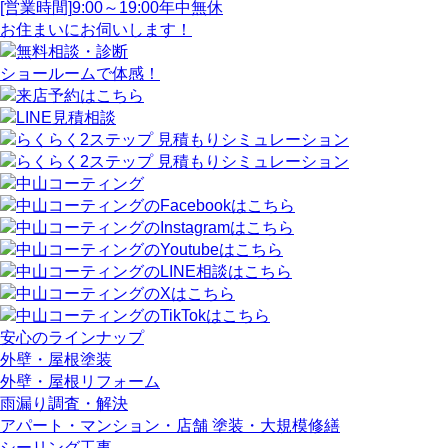
[営業時間]
9:00～19:00
年中無休
お住まいにお伺いします！
ショールームで体感！
安心のラインナップ
外壁・屋根塗装
外壁・屋根リフォーム
雨漏り調査・解決
アパート・マンション・店舗 塗装・大規模修繕
シーリング工事