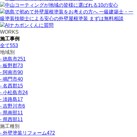
WORKS
施工事例
全て
553
地域別
- 徳島市
251
- 板野郡
73
- 阿南市
90
- 鳴門市
40
- 名西郡
15
- 小松島市
24
- 淡路島
17
- 吉野川市
6
- 県南部
11
- 県西部
11
施工種別
- 外壁塗装リフォーム
472