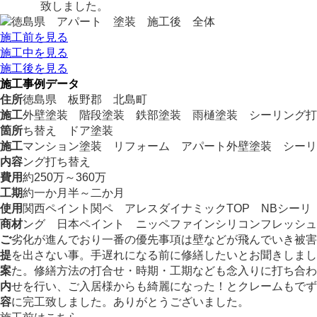
致しました。
施工前を見る
施工中を見る
施工後を見る
施工事例データ
住所
徳島県 板野郡 北島町
施工
外壁塗装 階段塗装 鉄部塗装 雨樋塗装 シーリング打
箇所
ち替え ドア塗装
施工
マンション塗装 リフォーム アパート外壁塗装 シーリ
内容
ング打ち替え
費用
約250万～360万
工期
約一か月半～二か月
使用
関西ペイント関ペ アレスダイナミックTOP NBシーリ
商材
ング 日本ペイント ニッペファインシリコンフレッシュ
ご
劣化が進んでおり一番の優先事項は壁などが飛んでいき被害
提
を出さない事。手遅れになる前に修繕したいとお聞きしまし
案
た。修繕方法の打合せ・時期・工期なども念入りに打ち合わ
内
せを行い、ご入居様からも綺麗になった！とクレームもでず
容
に完工致しました。ありがとうございました。