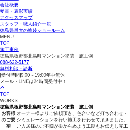
会社概要
受賞・表彰実績
アクセスマップ
スタッフ・職人紹介一覧
徳島県最大の塗装ショールーム
MENU
TOP
施工事例
徳島県板野郡北島町マンション塗装 施工例
088-622-5177
無料相談・診断
[受付時間]
9:00～19:00
年中無休
メール・LINEは24時間受付中！
TOP
WORKS
徳島県板野郡北島町マンション塗装 施工例
お客様
オーナー様よりご依頼頂き、色合いなど打ち合わせ・
のご要
シミュレーションを行い施工を行わせて頂きました。
望
ご入居様のご不憫が掛からぬよう工期もお伝えし完工