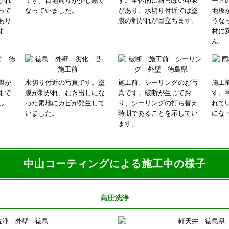
がれ
です。目地周りが少し黒く
す。全体的に粉っぽい印象
ート
って
なっていました。
があり、水切り付近では塗
地板
あり
膜の剥がれが目立ちます。
うな
ま
材に
ん。
膜が
水切り付近の写真です。塗
施工前、シーリングのお写
施工
まで
膜が剥がれ、むき出しにな
真です。破断が生じてお
す。
し
った素地にカビが発生して
り、シーリングの打ち替え
れて
いました。
時期であることを示してい
にな
ます。
中山コーティングによる施工中の様子
高圧洗浄