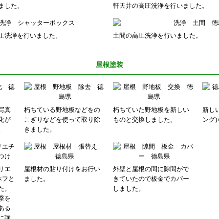
ました。
軒天井の高圧洗浄を行いました。
圧洗浄を行いました。
土間の高圧洗浄を行いました。
屋根塗装
写真
朽ちている野地板などをの
朽ちていた野地板を新しい
新し
化が
こぎりなどを使って取り除
ものと交換しました。
ング
。
きました。
リエ
屋根材の貼り付けをお行い
外壁と屋根の間に隙間がで
ぺフと
ました。
きていたので板金でカバー
た。
しました。
撃を
ある
に強