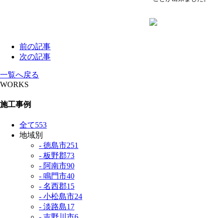
前の記事
次の記事
一覧へ戻る
WORKS
施工事例
全て
553
地域別
- 徳島市
251
- 板野郡
73
- 阿南市
90
- 鳴門市
40
- 名西郡
15
- 小松島市
24
- 淡路島
17
- 吉野川市
6