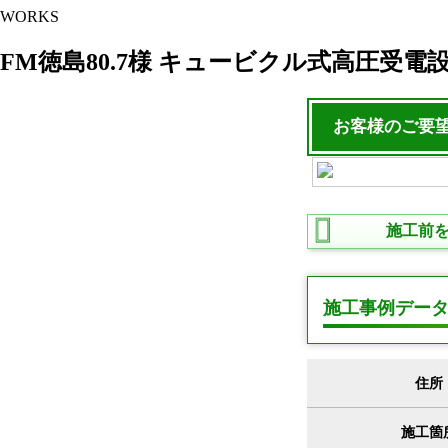
WORKS
FM徳島80.7様 キュービクル式高圧受電
お客様のご要
施工前
施工事例デー
住所
施工箇