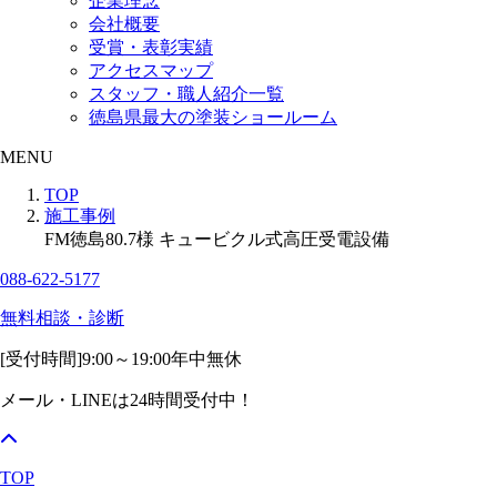
企業理念
会社概要
受賞・表彰実績
アクセスマップ
スタッフ・職人紹介一覧
徳島県最大の塗装ショールーム
MENU
TOP
施工事例
FM徳島80.7様 キュービクル式高圧受電設備
088-622-5177
無料相談・診断
[受付時間]
9:00～19:00
年中無休
メール・LINEは24時間受付中！
TOP