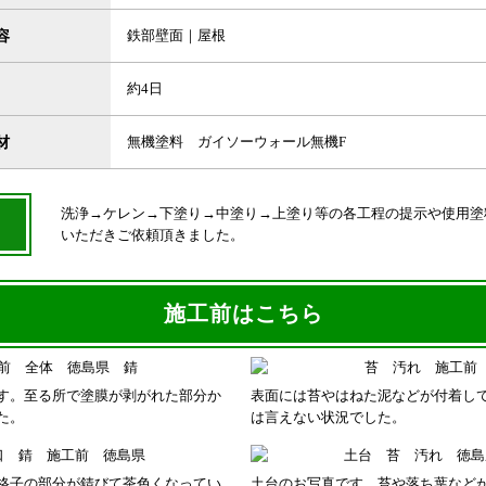
容
鉄部壁面｜屋根
約4日
材
無機塗料 ガイソーウォール無機F
洗浄→ケレン→下塗り→中塗り→上塗り等の各工程の提示や使用塗
いただきご依頼頂きました。
施工前はこちら
す。至る所で塗膜が剥がれた部分か
表面には苔やはねた泥などが付着し
た。
は言えない状況でした。
格子の部分が錆びて茶色くなってい
土台のお写真です。苔や落ち葉など