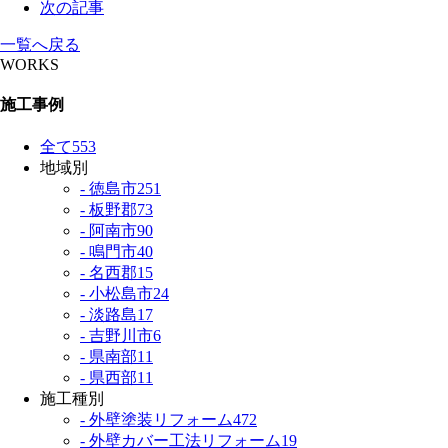
次の記事
一覧へ戻る
WORKS
施工事例
全て
553
地域別
- 徳島市
251
- 板野郡
73
- 阿南市
90
- 鳴門市
40
- 名西郡
15
- 小松島市
24
- 淡路島
17
- 吉野川市
6
- 県南部
11
- 県西部
11
施工種別
- 外壁塗装リフォーム
472
- 外壁カバー工法リフォーム
19