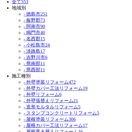
全て
553
地域別
- 徳島市
251
- 板野郡
73
- 阿南市
90
- 鳴門市
40
- 名西郡
15
- 小松島市
24
- 淡路島
17
- 吉野川市
6
- 県南部
11
- 県西部
11
施工種別
- 外壁塗装リフォーム
472
- 外壁カバー工法リフォーム
19
- 外壁リフォーム
6
- 外壁張替えリフォーム
21
- 造形モルタルリフォーム
5
- スタンプコンクリートリフォーム
5
- 屋根塗装リフォーム
306
- 屋根カバー工法リフォーム
17
- 屋根葺き替えリフォーム
16