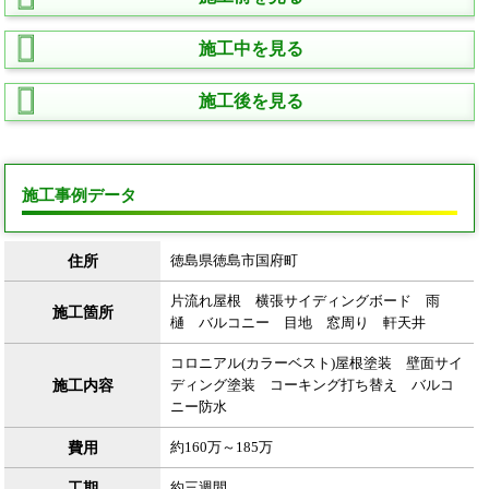
施工中を見る
施工後を見る
施工事例データ
住所
徳島県徳島市国府町
片流れ屋根 横張サイディングボード 雨
施工箇所
樋 バルコニー 目地 窓周り 軒天井
コロニアル(カラーベスト)屋根塗装 壁面サイ
施工内容
ディング塗装 コーキング打ち替え バルコ
ニー防水
費用
約160万～185万
工期
約三週間