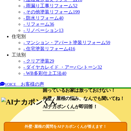
- 雨漏り工事リフォーム
52
- その他塗装リフォーム
199
- 防水リフォーム
40
- リフォーム
36
- リノベーション
13
住宅別
- マンション・アパート塗装リフォーム
59
- 住宅塗装リフォーム
416
工法別
- クリア塗装
29
- ダイヤカレイド ・アーバントーン
32
- WB多彩仕上工法
40
お客様の声
VOICE
困っているお家は放っておけない！
外壁・屋根の悩み、なんでも聞いてね！
AIナカポンくん
が即回答！
外壁･屋根の質問をAIナカポンくんが答えます！