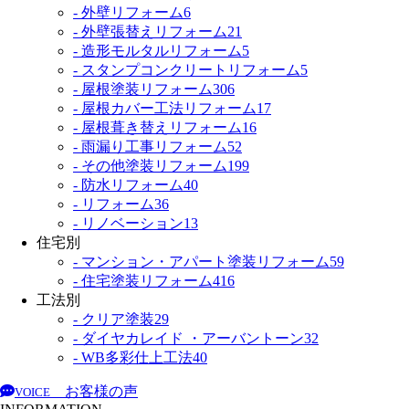
- 外壁リフォーム
6
- 外壁張替えリフォーム
21
- 造形モルタルリフォーム
5
- スタンプコンクリートリフォーム
5
- 屋根塗装リフォーム
306
- 屋根カバー工法リフォーム
17
- 屋根葺き替えリフォーム
16
- 雨漏り工事リフォーム
52
- その他塗装リフォーム
199
- 防水リフォーム
40
- リフォーム
36
- リノベーション
13
住宅別
- マンション・アパート塗装リフォーム
59
- 住宅塗装リフォーム
416
工法別
- クリア塗装
29
- ダイヤカレイド ・アーバントーン
32
- WB多彩仕上工法
40
お客様の声
VOICE