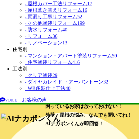
- 屋根カバー工法リフォーム
17
- 屋根葺き替えリフォーム
16
- 雨漏り工事リフォーム
52
- その他塗装リフォーム
199
- 防水リフォーム
40
- リフォーム
36
- リノベーション
13
住宅別
- マンション・アパート塗装リフォーム
59
- 住宅塗装リフォーム
416
工法別
- クリア塗装
29
- ダイヤカレイド ・アーバントーン
32
- WB多彩仕上工法
40
お客様の声
VOICE
困っているお家は放っておけない！
外壁・屋根の悩み、なんでも聞いてね！
AIナカポンくん
が即回答！