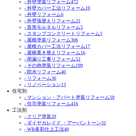
- 外壁塗装リフォーム
472
- 外壁カバー工法リフォーム
19
- 外壁リフォーム
6
- 外壁張替えリフォーム
21
- 造形モルタルリフォーム
5
- スタンプコンクリートリフォーム
5
- 屋根塗装リフォーム
306
- 屋根カバー工法リフォーム
17
- 屋根葺き替えリフォーム
16
- 雨漏り工事リフォーム
52
- その他塗装リフォーム
199
- 防水リフォーム
40
- リフォーム
36
- リノベーション
13
住宅別
- マンション・アパート塗装リフォーム
59
- 住宅塗装リフォーム
416
工法別
- クリア塗装
29
- ダイヤカレイド ・アーバントーン
32
- WB多彩仕上工法
40