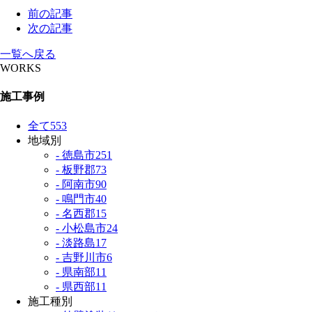
前の記事
次の記事
一覧へ戻る
WORKS
施工事例
全て
553
地域別
- 徳島市
251
- 板野郡
73
- 阿南市
90
- 鳴門市
40
- 名西郡
15
- 小松島市
24
- 淡路島
17
- 吉野川市
6
- 県南部
11
- 県西部
11
施工種別