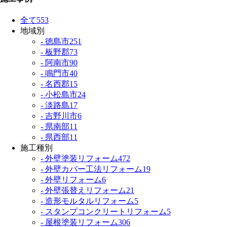
全て
553
地域別
- 徳島市
251
- 板野郡
73
- 阿南市
90
- 鳴門市
40
- 名西郡
15
- 小松島市
24
- 淡路島
17
- 吉野川市
6
- 県南部
11
- 県西部
11
施工種別
- 外壁塗装リフォーム
472
- 外壁カバー工法リフォーム
19
- 外壁リフォーム
6
- 外壁張替えリフォーム
21
- 造形モルタルリフォーム
5
- スタンプコンクリートリフォーム
5
- 屋根塗装リフォーム
306