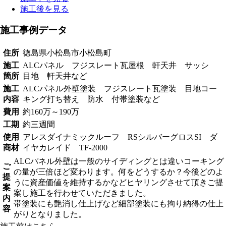
施工後を見る
施工事例データ
住所
徳島県小松島市小松島町
施工
ALCパネル フジスレート瓦屋根 軒天井 サッシ
箇所
目地 軒天井など
施工
ALCパネル外壁塗装 フジスレート瓦塗装 目地コー
内容
キング打ち替え 防水 付帯塗装など
費用
約160万～190万
工期
約三週間
使用
アレスダイナミックルーフ RSシルバーグロスSI ダ
商材
イヤカレイド TF-2000
ALCパネル外壁は一般のサイディングとは違いコーキング
ご
の量が三倍ほど変わります。何をどうするか？今後どのよ
提
うに資産価値を維持するかなどヒヤリングさせて頂きご提
案
案し施工を行わせていただきました。
内
帯塗装にも艶消し仕上げなど細部塗装にも拘り納得の仕上
容
がりとなりました。