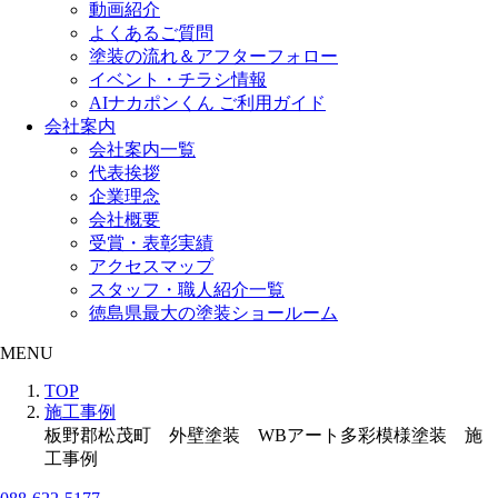
動画紹介
よくあるご質問
塗装の流れ＆アフターフォロー
イベント・チラシ情報
AIナカポンくん ご利用ガイド
会社案内
会社案内一覧
代表挨拶
企業理念
会社概要
受賞・表彰実績
アクセスマップ
スタッフ・職人紹介一覧
徳島県最大の塗装ショールーム
MENU
TOP
施工事例
板野郡松茂町 外壁塗装 WBアート多彩模様塗装 施
工事例