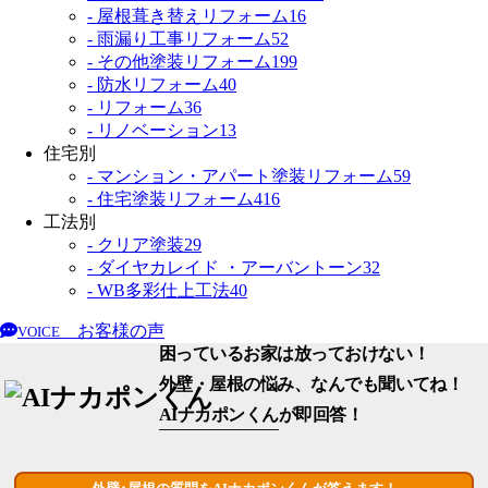
- 屋根葺き替えリフォーム
16
- 雨漏り工事リフォーム
52
- その他塗装リフォーム
199
- 防水リフォーム
40
- リフォーム
36
- リノベーション
13
住宅別
- マンション・アパート塗装リフォーム
59
- 住宅塗装リフォーム
416
工法別
- クリア塗装
29
- ダイヤカレイド ・アーバントーン
32
- WB多彩仕上工法
40
お客様の声
VOICE
困っているお家は放っておけない！
外壁・屋根の悩み、なんでも聞いてね！
AIナカポンくん
が即回答！