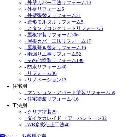
- 外壁カバー工法リフォーム
19
- 外壁リフォーム
6
- 外壁張替えリフォーム
21
- 造形モルタルリフォーム
5
- スタンプコンクリートリフォーム
5
- 屋根塗装リフォーム
306
- 屋根カバー工法リフォーム
17
- 屋根葺き替えリフォーム
16
- 雨漏り工事リフォーム
52
- その他塗装リフォーム
199
- 防水リフォーム
40
- リフォーム
36
- リノベーション
13
住宅別
- マンション・アパート塗装リフォーム
59
- 住宅塗装リフォーム
416
工法別
- クリア塗装
29
- ダイヤカレイド ・アーバントーン
32
- WB多彩仕上工法
40
お客様の声
VOICE