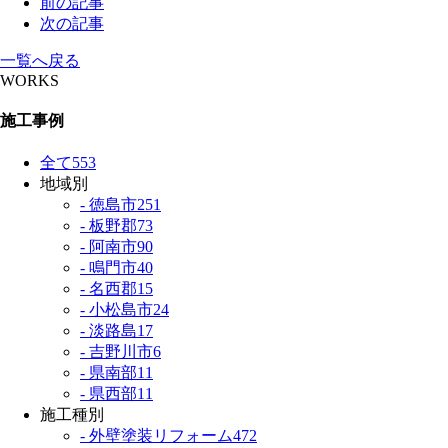
前の記事
次の記事
一覧へ戻る
WORKS
施工事例
全て
553
地域別
- 徳島市
251
- 板野郡
73
- 阿南市
90
- 鳴門市
40
- 名西郡
15
- 小松島市
24
- 淡路島
17
- 吉野川市
6
- 県南部
11
- 県西部
11
施工種別
- 外壁塗装リフォーム
472