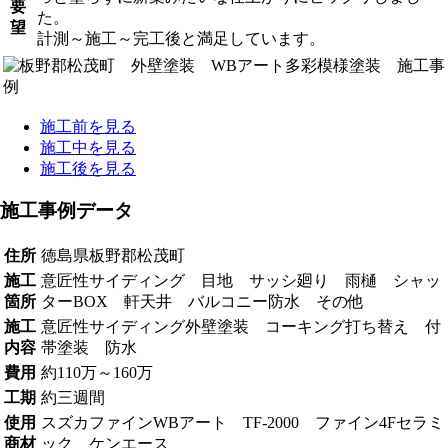
要
た。
望
計測～施工～完工後と満足しています。
施工前を見る
施工中を見る
施工後を見る
施工事例データ
住所
徳島県板野郡松茂町
施工
意匠性サイディング 目地 サッシ廻り 雨樋 シャッ
箇所
ターBOX 軒天井 バルコニー防水 その他
施工
意匠性サイディング外壁塗装 コーキング打ち替え 付
内容
帯塗装 防水
費用
約110万～160万
工期
約三週間
使用
スズカファインWBアート TF-2000 ファイン4Fセラミ
商材
ック ケンエース