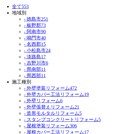
全て
553
地域別
- 徳島市
251
- 板野郡
73
- 阿南市
90
- 鳴門市
40
- 名西郡
15
- 小松島市
24
- 淡路島
17
- 吉野川市
6
- 県南部
11
- 県西部
11
施工種別
- 外壁塗装リフォーム
472
- 外壁カバー工法リフォーム
19
- 外壁リフォーム
6
- 外壁張替えリフォーム
21
- 造形モルタルリフォーム
5
- スタンプコンクリートリフォーム
5
- 屋根塗装リフォーム
306
- 屋根カバー工法リフォーム
17