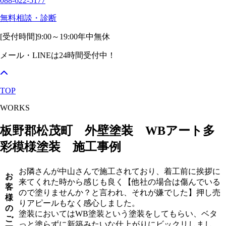
088-622-5177
無料相談・診断
[受付時間]
9:00～19:00
年中無休
メール・LINEは24時間受付中！
TOP
WORKS
板野郡松茂町 外壁塗装 WBアート多
彩模様塗装 施工事例
お隣さんが中山さんで施工されており、着工前に挨拶に
お
来てくれた時から感じも良く【他社の場合は傷んでいる
客
ので塗りませんか？と言われ、それが嫌でした】押し売
様
りアピールもなく感心しました。
の
塗装においてはWB塗装という塗装をしてもらい、ベタ
ご
っと塗らずに新築みたいな仕上がりにビックリしまし