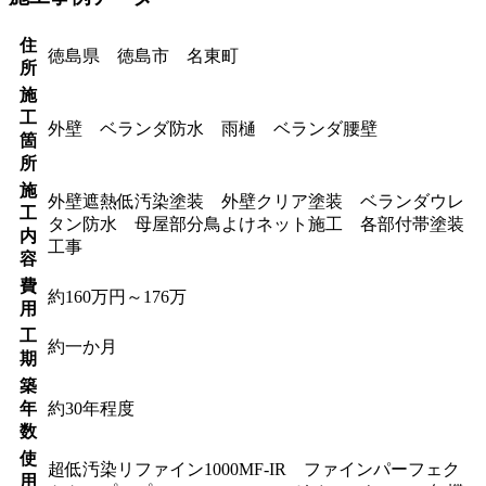
住
徳島県 徳島市 名東町
所
施
工
外壁 ベランダ防水 雨樋 ベランダ腰壁
箇
所
施
外壁遮熱低汚染塗装 外壁クリア塗装 ベランダウレ
工
タン防水 母屋部分鳥よけネット施工 各部付帯塗装
内
工事
容
費
約160万円～176万
用
工
約一か月
期
築
年
約30年程度
数
使
超低汚染リファイン1000MF-IR ファインパーフェク
用