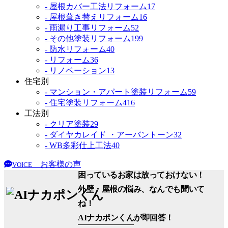
- 屋根カバー工法リフォーム
17
- 屋根葺き替えリフォーム
16
- 雨漏り工事リフォーム
52
- その他塗装リフォーム
199
- 防水リフォーム
40
- リフォーム
36
- リノベーション
13
住宅別
- マンション・アパート塗装リフォーム
59
- 住宅塗装リフォーム
416
工法別
- クリア塗装
29
- ダイヤカレイド ・アーバントーン
32
- WB多彩仕上工法
40
お客様の声
VOICE
困っているお家は放っておけない！
外壁・屋根の悩み、なんでも聞いて
ね！
AIナカポンくん
が即回答！