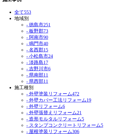
全て
553
地域別
- 徳島市
251
- 板野郡
73
- 阿南市
90
- 鳴門市
40
- 名西郡
15
- 小松島市
24
- 淡路島
17
- 吉野川市
6
- 県南部
11
- 県西部
11
施工種別
- 外壁塗装リフォーム
472
- 外壁カバー工法リフォーム
19
- 外壁リフォーム
6
- 外壁張替えリフォーム
21
- 造形モルタルリフォーム
5
- スタンプコンクリートリフォーム
5
- 屋根塗装リフォーム
306