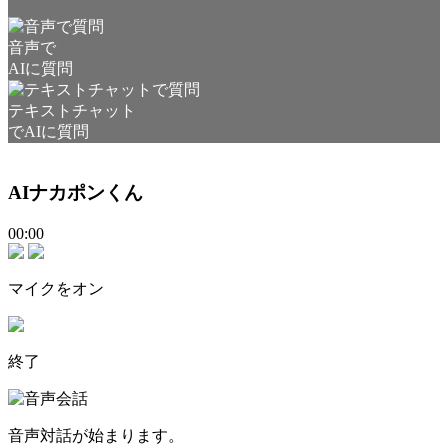
音声で
AIに質問
テキストチャット
でAIに質問
AIナカポンくん
00:00
マイクをオン
終了
音声対話が始まります。