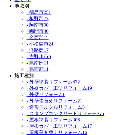
地域別
- 徳島市
251
- 板野郡
73
- 阿南市
90
- 鳴門市
40
- 名西郡
15
- 小松島市
24
- 淡路島
17
- 吉野川市
6
- 県南部
11
- 県西部
11
施工種別
- 外壁塗装リフォーム
472
- 外壁カバー工法リフォーム
19
- 外壁リフォーム
6
- 外壁張替えリフォーム
21
- 造形モルタルリフォーム
5
- スタンプコンクリートリフォーム
5
- 屋根塗装リフォーム
306
- 屋根カバー工法リフォーム
17
- 屋根葺き替えリフォーム
16