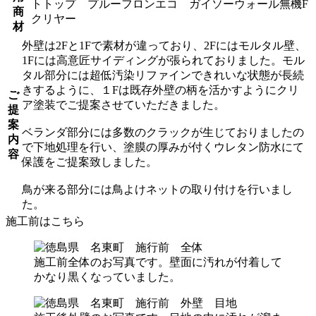
トトップ プルーフロンエコ ガイソーウォール無機F
商
クリヤー
材
外壁は2Fと1Fで素材が違っており、2Fにはモルタル壁、
1Fには高意匠サイディングが張られておりました。モル
タル部分には超低汚染リファインできれいな状態が長続
きするように、１Fは既存外壁の柄を活かすようにクリ
ご
ア塗装でご提案させていただきました。
提
案
ベランダ部分には多数のクラックが生じておりましたの
内
で下地処理を行い、塗膜の厚みが付くウレタン防水にて
容
保護をご提案致しました。
鳥が来る部分には鳥よけネットの取り付けを行いまし
た。
施工前はこちら
施工前全体のお写真です。壁面に汚れが付着して
かなり黒くなっていました。