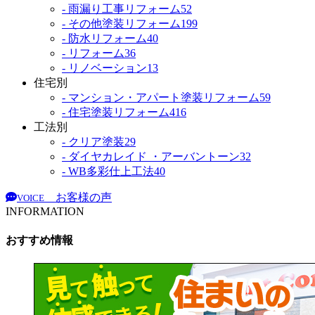
- 雨漏り工事リフォーム
52
- その他塗装リフォーム
199
- 防水リフォーム
40
- リフォーム
36
- リノベーション
13
住宅別
- マンション・アパート塗装リフォーム
59
- 住宅塗装リフォーム
416
工法別
- クリア塗装
29
- ダイヤカレイド ・アーバントーン
32
- WB多彩仕上工法
40
お客様の声
VOICE
INFORMATION
おすすめ情報