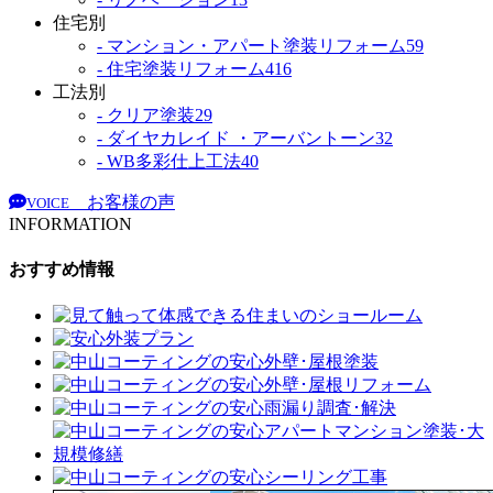
住宅別
- マンション・アパート塗装リフォーム
59
- 住宅塗装リフォーム
416
工法別
- クリア塗装
29
- ダイヤカレイド ・アーバントーン
32
- WB多彩仕上工法
40
お客様の声
VOICE
INFORMATION
おすすめ情報