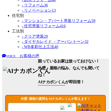
- リフォーム
36
- リノベーション
13
住宅別
- マンション・アパート塗装リフォーム
59
- 住宅塗装リフォーム
416
工法別
- クリア塗装
29
- ダイヤカレイド ・アーバントーン
32
- WB多彩仕上工法
40
お客様の声
VOICE
困っているお家は放っておけない！
外壁・屋根の悩み、なんでも聞いて
ね！
AIナカポンくん
が即回答！
外壁･屋根の質問をAIナカポンくんが答えます！