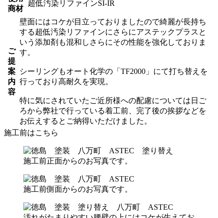
超低汚染リファインSI-IR
商材
壁面にはコケが目立っておりましたので綺麗が長持ち
する超低汚染リファインにさらにアステックプラスと
いう添加剤も混和しさらにその性能を強化しておりま
ご
す。
提
案
シーリングもオート化学の「TF2000」にて打ち替えを
内
行っており高耐久を実現。
容
特に気にされていたご近所様への配慮については日ご
ろから弊社で行っている着工前、完了後の挨拶などを
お伝えするとご納得いただけました。
施工前はこちら
施工前正面からのお写真です。
施工前側面からのお写真です。
汚れがたまりやすい腰壁の上にはコケが生えてお