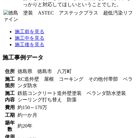
っかりと対応してほしいということでした。
施工前を見る
施工中を見る
施工後を見る
施工事例データ
住所
徳島県 徳島市 八万町
施工
RC造外壁 屋根 コーキング その他付帯部 ベラ
箇所
ンダ防水
施工
鉄筋コンクリート造外壁塗装 ベランダ防水塗装
内容
シーリング打ち替え 防藻
費用
約150～170万
工期
約一か月
築年
約20年
数
使用