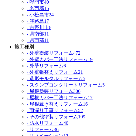
- 鳴門市
40
- 名西郡
15
- 小松島市
24
- 淡路島
17
- 吉野川市
6
- 県南部
11
- 県西部
11
施工種別
- 外壁塗装リフォーム
472
- 外壁カバー工法リフォーム
19
- 外壁リフォーム
6
- 外壁張替えリフォーム
21
- 造形モルタルリフォーム
5
- スタンプコンクリートリフォーム
5
- 屋根塗装リフォーム
306
- 屋根カバー工法リフォーム
17
- 屋根葺き替えリフォーム
16
- 雨漏り工事リフォーム
52
- その他塗装リフォーム
199
- 防水リフォーム
40
- リフォーム
36
- リノベーション
13