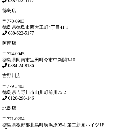
088-622-5177
徳島店
〒770-0903
徳島県
徳島市
西大工町4丁目41-1
088-622-5177
阿南店
〒774-0045
徳島県
阿南市
宝田町今市中新開3-10
0884-24-8186
吉野川店
〒779-3403
徳島県
吉野川市
山川町前川75-2
0120-296-146
北島店
〒771-0204
徳島県
板野郡北島町
鯛浜原95-1
第二新見ハイツ1F