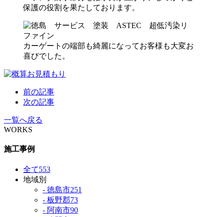
保護の役割を果たしております。
カーゲートの端部も綺麗になってお客様も大変お
喜びでした。
前の記事
次の記事
一覧へ戻る
WORKS
施工事例
全て
553
地域別
- 徳島市
251
- 板野郡
73
- 阿南市
90