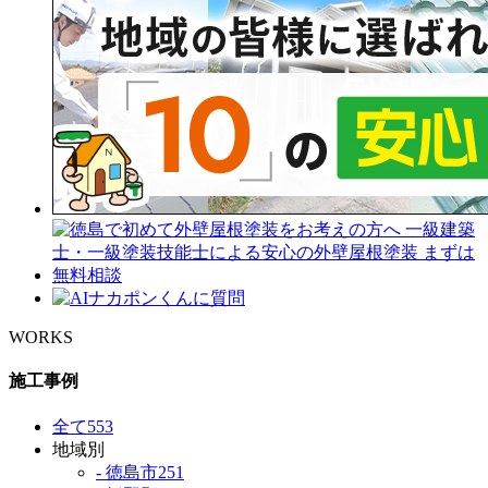
WORKS
施工事例
全て
553
地域別
- 徳島市
251