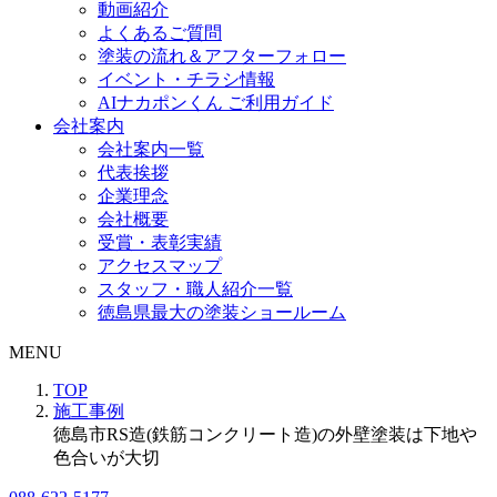
動画紹介
よくあるご質問
塗装の流れ＆アフターフォロー
イベント・チラシ情報
AIナカポンくん ご利用ガイド
会社案内
会社案内一覧
代表挨拶
企業理念
会社概要
受賞・表彰実績
アクセスマップ
スタッフ・職人紹介一覧
徳島県最大の塗装ショールーム
MENU
TOP
施工事例
徳島市RS造(鉄筋コンクリート造)の外壁塗装は下地や
色合いが大切