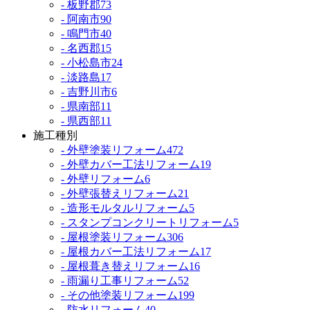
- 板野郡
73
- 阿南市
90
- 鳴門市
40
- 名西郡
15
- 小松島市
24
- 淡路島
17
- 吉野川市
6
- 県南部
11
- 県西部
11
施工種別
- 外壁塗装リフォーム
472
- 外壁カバー工法リフォーム
19
- 外壁リフォーム
6
- 外壁張替えリフォーム
21
- 造形モルタルリフォーム
5
- スタンプコンクリートリフォーム
5
- 屋根塗装リフォーム
306
- 屋根カバー工法リフォーム
17
- 屋根葺き替えリフォーム
16
- 雨漏り工事リフォーム
52
- その他塗装リフォーム
199
- 防水リフォーム
40