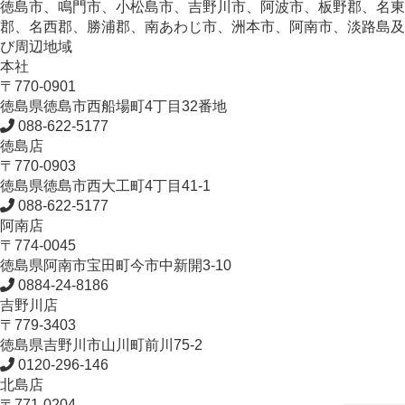
徳島市、鳴門市、小松島市、吉野川市、阿波市、板野郡、名東
郡、名西郡、勝浦郡、南あわじ市、洲本市、阿南市、淡路島及
び周辺地域
本社
〒770-0901
徳島県
徳島市
西船場町4丁目32番地
088-622-5177
徳島店
〒770-0903
徳島県
徳島市
西大工町4丁目41-1
088-622-5177
阿南店
〒774-0045
徳島県
阿南市
宝田町今市中新開3-10
0884-24-8186
吉野川店
〒779-3403
徳島県
吉野川市
山川町前川75-2
0120-296-146
北島店
〒771-0204