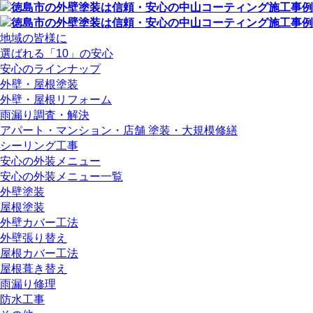
地域の皆様に
選ばれる「10」の安心
安心のラインナップ
外壁・屋根塗装
外壁・屋根リフォーム
雨漏り調査・解決
アパート・マンション・店舗 塗装・大規模修繕
シーリング工事
安心の外装メニュー
安心の外装メニュー一覧
外壁塗装
屋根塗装
外壁カバー工法
外壁張り替え
屋根カバー工法
屋根葺き替え
雨漏り修理
防水工事