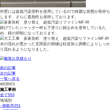
外壁には超低汚染塗料を使用しているので綺麗な状態が長持ち
します、さらに遮熱性も保持しております。
錆びていたシャッター枠も下塗りに錆止めを塗布しているた
め、錆の抑制になっております。
水の流れが悪かった玄関庇の雨樋は柱追加と調整によりしっか
り流れるようになりました。
前の記事
次の記事
一覧へ戻る
WORKS
施工事例
全て
553
地域別
- 徳島市
251