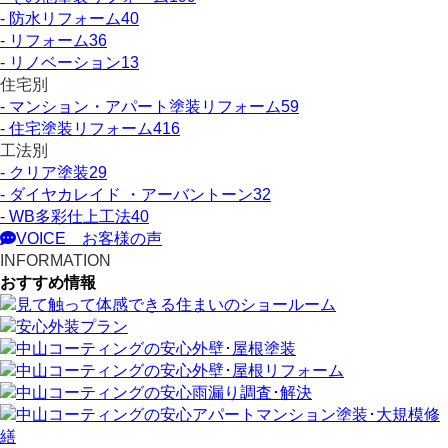
- 防水リフォーム
40
- リフォーム
36
- リノベーション
13
住宅別
- マンション・アパート塗装リフォーム
59
- 住宅塗装リフォーム
416
工法別
- クリア塗装
29
- ダイヤカレイド ・アーバントーン
32
- WB多彩仕上工法
40
VOICE
お客様の声
INFORMATION
おすすめ情報