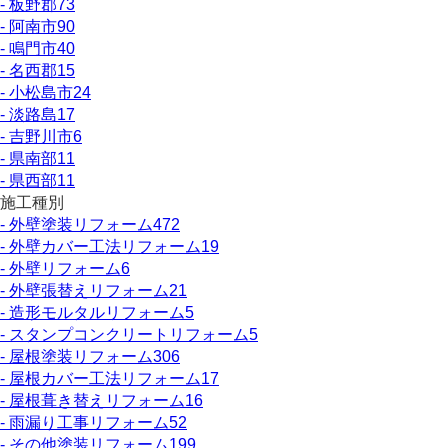
- 板野郡
73
- 阿南市
90
- 鳴門市
40
- 名西郡
15
- 小松島市
24
- 淡路島
17
- 吉野川市
6
- 県南部
11
- 県西部
11
施工種別
- 外壁塗装リフォーム
472
- 外壁カバー工法リフォーム
19
- 外壁リフォーム
6
- 外壁張替えリフォーム
21
- 造形モルタルリフォーム
5
- スタンプコンクリートリフォーム
5
- 屋根塗装リフォーム
306
- 屋根カバー工法リフォーム
17
- 屋根葺き替えリフォーム
16
- 雨漏り工事リフォーム
52
- その他塗装リフォーム
199