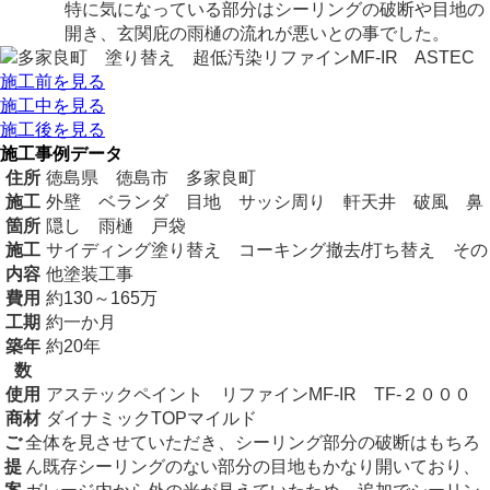
特に気になっている部分はシーリングの破断や目地の
開き、玄関庇の雨樋の流れが悪いとの事でした。
施工前を見る
施工中を見る
施工後を見る
施工事例データ
住所
徳島県 徳島市 多家良町
施工
外壁 ベランダ 目地 サッシ周り 軒天井 破風 鼻
箇所
隠し 雨樋 戸袋
施工
サイディング塗り替え コーキング撤去/打ち替え その
内容
他塗装工事
費用
約130～165万
工期
約一か月
築年
約20年
数
使用
アステックペイント リファインMF-IR TF-２０００
商材
ダイナミックTOPマイルド
ご
全体を見させていただき、シーリング部分の破断はもちろ
提
ん既存シーリングのない部分の目地もかなり開いており、