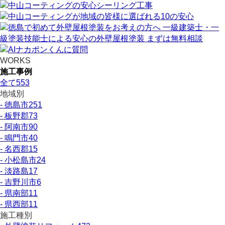
WORKS
施工事例
全て
553
地域別
- 徳島市
251
- 板野郡
73
- 阿南市
90
- 鳴門市
40
- 名西郡
15
- 小松島市
24
- 淡路島
17
- 吉野川市
6
- 県南部
11
- 県西部
11
施工種別