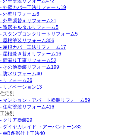
- 外壁塗装リフォーム
472
- 外壁カバー工法リフォーム
19
- 外壁リフォーム
6
- 外壁張替えリフォーム
21
- 造形モルタルリフォーム
5
- スタンプコンクリートリフォーム
5
- 屋根塗装リフォーム
306
- 屋根カバー工法リフォーム
17
- 屋根葺き替えリフォーム
16
- 雨漏り工事リフォーム
52
- その他塗装リフォーム
199
- 防水リフォーム
40
- リフォーム
36
- リノベーション
13
住宅別
- マンション・アパート塗装リフォーム
59
- 住宅塗装リフォーム
416
工法別
- クリア塗装
29
- ダイヤカレイド ・アーバントーン
32
- WB多彩仕上工法
40