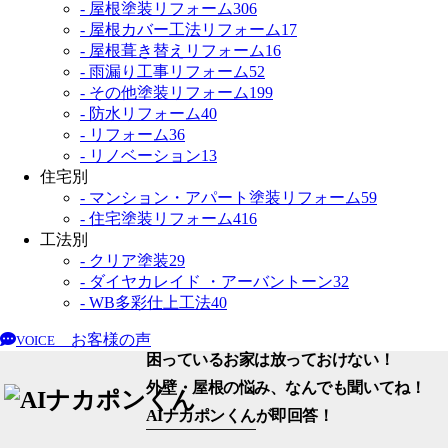
- 屋根塗装リフォーム
306
- 屋根カバー工法リフォーム
17
- 屋根葺き替えリフォーム
16
- 雨漏り工事リフォーム
52
- その他塗装リフォーム
199
- 防水リフォーム
40
- リフォーム
36
- リノベーション
13
住宅別
- マンション・アパート塗装リフォーム
59
- 住宅塗装リフォーム
416
工法別
- クリア塗装
29
- ダイヤカレイド ・アーバントーン
32
- WB多彩仕上工法
40
お客様の声
VOICE
困っているお家は放っておけない！
外壁・屋根の悩み、なんでも聞いてね！
AIナカポンくん
が即回答！