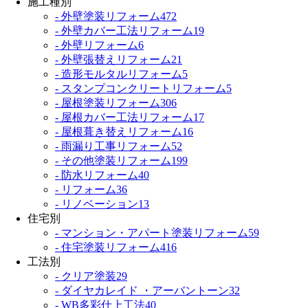
施工種別
- 外壁塗装リフォーム
472
- 外壁カバー工法リフォーム
19
- 外壁リフォーム
6
- 外壁張替えリフォーム
21
- 造形モルタルリフォーム
5
- スタンプコンクリートリフォーム
5
- 屋根塗装リフォーム
306
- 屋根カバー工法リフォーム
17
- 屋根葺き替えリフォーム
16
- 雨漏り工事リフォーム
52
- その他塗装リフォーム
199
- 防水リフォーム
40
- リフォーム
36
- リノベーション
13
住宅別
- マンション・アパート塗装リフォーム
59
- 住宅塗装リフォーム
416
工法別
- クリア塗装
29
- ダイヤカレイド ・アーバントーン
32
- WB多彩仕上工法
40