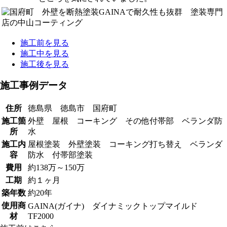
施工前を見る
施工中を見る
施工後を見る
施工事例データ
住所
徳島県 徳島市 国府町
施工箇
外壁 屋根 コーキング その他付帯部 ベランダ防
所
水
施工内
屋根塗装 外壁塗装 コーキング打ち替え ベランダ
容
防水 付帯部塗装
費用
約138万～150万
工期
約１ヶ月
築年数
約20年
使用商
GAINA(ガイナ) ダイナミックトップマイルド
材
TF2000