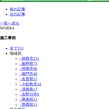
前の記事
次の記事
一覧へ戻る
WORKS
施工事例
全て
553
地域別
- 徳島市
251
- 板野郡
73
- 阿南市
90
- 鳴門市
40
- 名西郡
15
- 小松島市
24
- 淡路島
17
- 吉野川市
6
- 県南部
11
- 県西部
11