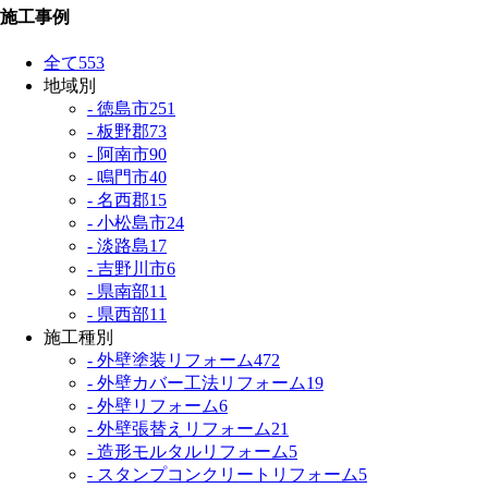
施工事例
全て
553
地域別
- 徳島市
251
- 板野郡
73
- 阿南市
90
- 鳴門市
40
- 名西郡
15
- 小松島市
24
- 淡路島
17
- 吉野川市
6
- 県南部
11
- 県西部
11
施工種別
- 外壁塗装リフォーム
472
- 外壁カバー工法リフォーム
19
- 外壁リフォーム
6
- 外壁張替えリフォーム
21
- 造形モルタルリフォーム
5
- スタンプコンクリートリフォーム
5