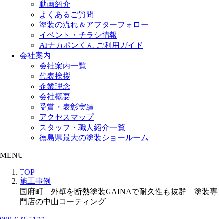
動画紹介
よくあるご質問
塗装の流れ＆アフターフォロー
イベント・チラシ情報
AIナカポンくん ご利用ガイド
会社案内
会社案内一覧
代表挨拶
企業理念
会社概要
受賞・表彰実績
アクセスマップ
スタッフ・職人紹介一覧
徳島県最大の塗装ショールーム
MENU
TOP
施工事例
国府町 外壁を断熱塗装GAINAで耐久性も抜群 塗装専
門店の中山コーティング