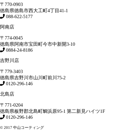
〒770-0903
徳島県
徳島市
西大工町4丁目41-1
088-622-5177
阿南店
〒774-0045
徳島県
阿南市
宝田町今市中新開3-10
0884-24-8186
吉野川店
〒779-3403
徳島県
吉野川市
山川町前川75-2
0120-296-146
北島店
〒771-0204
徳島県
板野郡北島町
鯛浜原95-1
第二新見ハイツ1F
0120-296-146
© 2017 中山コーティング