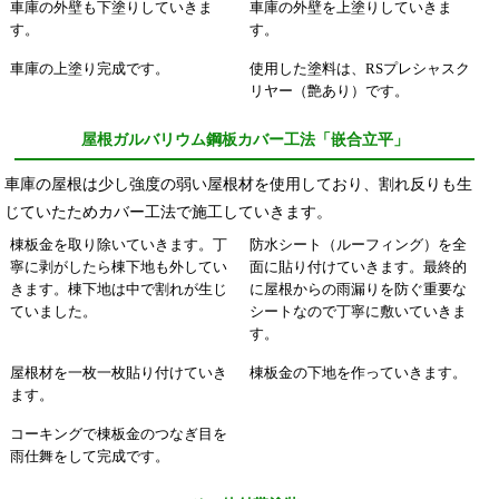
車庫の外壁も下塗りしていきま
車庫の外壁を上塗りしていきま
す。
す。
車庫の上塗り完成です。
使用した塗料は、RSプレシャスク
リヤー（艶あり）です。
屋根ガルバリウム鋼板カバー工法「嵌合立平」
車庫の屋根は少し強度の弱い屋根材を使用しており、割れ反りも生
じていたためカバー工法で施工していきます。
棟板金を取り除いていきます。丁
防水シート（ルーフィング）を全
寧に剥がしたら棟下地も外してい
面に貼り付けていきます。最終的
きます。棟下地は中で割れが生じ
に屋根からの雨漏りを防ぐ重要な
ていました。
シートなので丁寧に敷いていきま
す。
屋根材を一枚一枚貼り付けていき
棟板金の下地を作っていきます。
ます。
コーキングで棟板金のつなぎ目を
雨仕舞をして完成です。