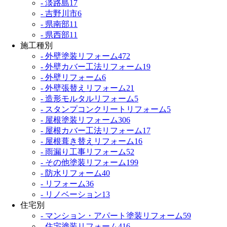
- 淡路島
17
- 吉野川市
6
- 県南部
11
- 県西部
11
施工種別
- 外壁塗装リフォーム
472
- 外壁カバー工法リフォーム
19
- 外壁リフォーム
6
- 外壁張替えリフォーム
21
- 造形モルタルリフォーム
5
- スタンプコンクリートリフォーム
5
- 屋根塗装リフォーム
306
- 屋根カバー工法リフォーム
17
- 屋根葺き替えリフォーム
16
- 雨漏り工事リフォーム
52
- その他塗装リフォーム
199
- 防水リフォーム
40
- リフォーム
36
- リノベーション
13
住宅別
- マンション・アパート塗装リフォーム
59
- 住宅塗装リフォーム
416