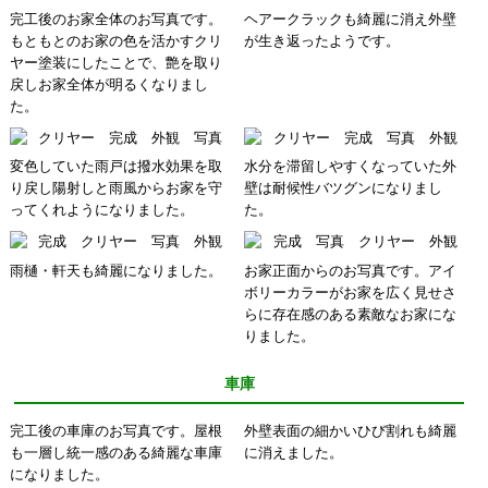
完工後のお家全体のお写真です。
ヘアークラックも綺麗に消え外壁
もともとのお家の色を活かすクリ
が生き返ったようです。
ヤー塗装にしたことで、艶を取り
戻しお家全体が明るくなりまし
た。
変色していた雨戸は撥水効果を取
水分を滞留しやすくなっていた外
り戻し陽射しと雨風からお家を守
壁は耐候性バツグンになりまし
ってくれようになりました。
た。
雨樋・軒天も綺麗になりました。
お家正面からのお写真です。アイ
ボリーカラーがお家を広く見せさ
らに存在感のある素敵なお家にな
りました。
車庫
完工後の車庫のお写真です。屋根
外壁表面の細かいひび割れも綺麗
も一層し統一感のある綺麗な車庫
に消えました。
になりました。