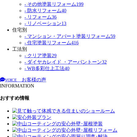
- その他塗装リフォーム
199
- 防水リフォーム
40
- リフォーム
36
- リノベーション
13
住宅別
- マンション・アパート塗装リフォーム
59
- 住宅塗装リフォーム
416
工法別
- クリア塗装
29
- ダイヤカレイド ・アーバントーン
32
- WB多彩仕上工法
40
お客様の声
VOICE
INFORMATION
おすすめ情報