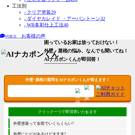
工法別
- クリア塗装
29
- ダイヤカレイド ・アーバントーン
32
- WB多彩仕上工法
40
お客様の声
VOICE
困っているお家は放っておけない！
外壁・屋根の悩み、なんでも聞いてね！
AIナカポンくん
が即回答！
外壁･屋根の質問をAIナカポンくんが答えます！
外壁塗装って全部でいくらくらい?
外壁にヒビがあるけど大丈夫?