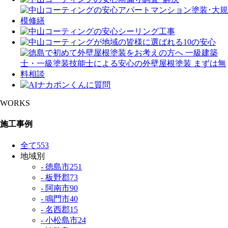
WORKS
施工事例
全て
553
地域別
- 徳島市
251
- 板野郡
73
- 阿南市
90
- 鳴門市
40
- 名西郡
15
- 小松島市
24