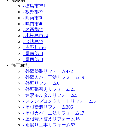
- 徳島市
251
- 板野郡
73
- 阿南市
90
- 鳴門市
40
- 名西郡
15
- 小松島市
24
- 淡路島
17
- 吉野川市
6
- 県南部
11
- 県西部
11
施工種別
- 外壁塗装リフォーム
472
- 外壁カバー工法リフォーム
19
- 外壁リフォーム
6
- 外壁張替えリフォーム
21
- 造形モルタルリフォーム
5
- スタンプコンクリートリフォーム
5
- 屋根塗装リフォーム
306
- 屋根カバー工法リフォーム
17
- 屋根葺き替えリフォーム
16
- 雨漏り工事リフォーム
52