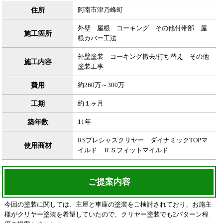
住所
阿南市津乃峰町
外壁 屋根 コーキング その他付帯部 屋
施工箇所
根カバー工法
外壁塗装 コーキング撤去/打ち替え その他
施工内容
塗装工事
費用
約260万～300万
工期
約１ヶ月
築年数
11年
RSプレシャスクリヤー ダイナミックTOPマ
使用商材
イルド ＲＳフィットマイルド
ご提案内容
今回の塗装に関しては、主屋と車庫の塗装をご検討されており、お施主
様がクリヤー塗装を希望していたので、クリヤー塗装でも2パターン程