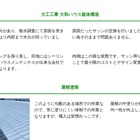
大工工事 大和ハウス躯体構造
分があり、散水調査にて原因を突き
原因だったサッシの交換を行いまし
はり内部まで水分が回っていまし
い為そのままで問題ありません。
ングを張り直し、目地にはシーリン
内側はこの様な状態です。サッシ周
ハウスメンテンナスが出来る会社で
ことで最小限のコストとデザイン変
なります。
屋根塗装
このように勾配のある場所での作業な
屋根の中塗りが
ので、常に塗りにくい体制での作業と
均一性が向上し
なりますが、職人は皆慣れっこです。