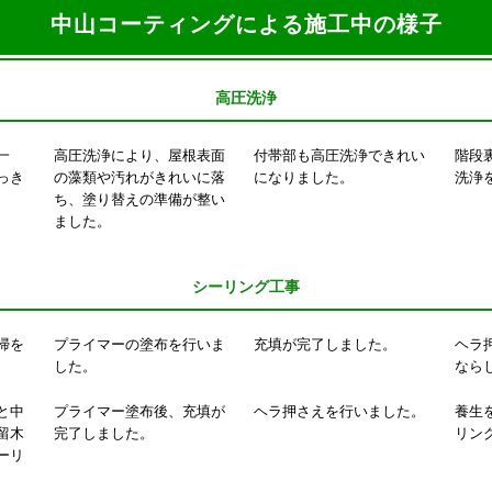
中山コーティングによる施工中の様子
高圧洗浄
一
高圧洗浄により、屋根表面
付帯部も高圧洗浄できれい
階段
っき
の藻類や汚れがきれいに落
になりました。
洗浄
ち、塗り替えの準備が整い
ました。
シーリング工事
掃を
プライマーの塗布を行いま
充填が完了しました。
ヘラ
した。
なら
と中
プライマー塗布後、充填が
ヘラ押さえを行いました。
養生
留木
完了しました。
リン
ーリ