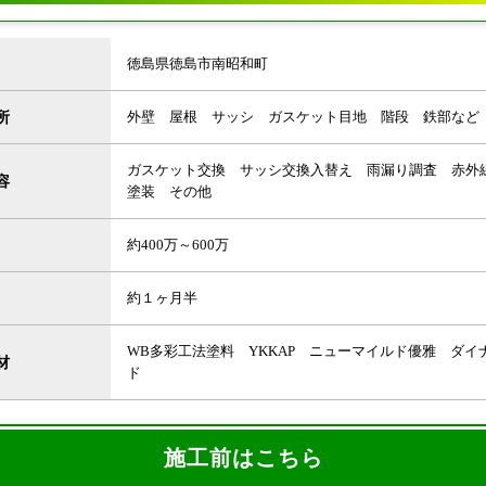
徳島県徳島市南昭和町
所
外壁 屋根 サッシ ガスケット目地 階段 鉄部など
ガスケット交換 サッシ交換入替え 雨漏り調査 赤
容
塗装 その他
約400万～600万
約１ヶ月半
WB多彩工法塗料 YKKAP ニューマイルド優雅 ダイ
材
ド
施工前はこちら