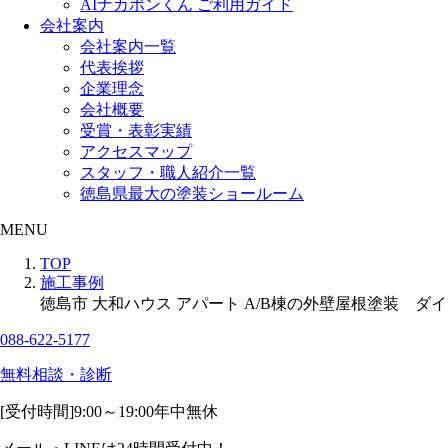
AIナカポンくん ご利用ガイド
会社案内
会社案内一覧
代表挨拶
企業理念
会社概要
受賞・表彰実績
アクセスマップ
スタッフ・職人紹介一覧
徳島県最大の塗装ショールーム
MENU
TOP
施工事例
徳島市 大和ハウス アパート A/B棟の外壁屋根塗装 
088-622-5177
無料相談・診断
[受付時間]
9:00～19:00
年中無休