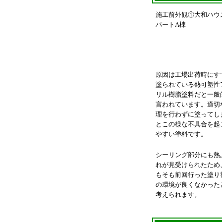
施工前外観①大和ハウ
パートA棟
原因は工場出荷時にす
塗られている熱可塑性
リル樹脂塗料だと一般
言われています。適切
理を行わずに塗ってし
とこの様な不具合を起
やすい塗料です。
シーリング部分にも熱
れが見受けられたため
もそも前回行った塗り
の環境が良くなかった
考えられます。