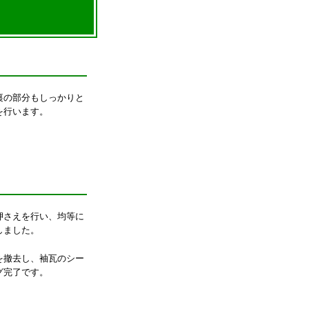
裏の部分もしっかりと
を行います。
押さえを行い、均等に
しました。
を撤去し、袖瓦のシー
グ完了です。