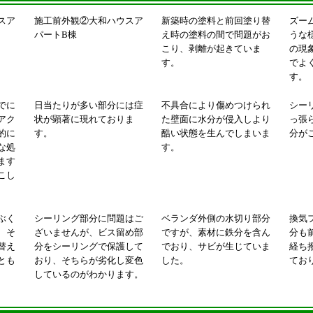
スア
施工前外観②大和ハウスア
新築時の塗料と前回塗り替
ズー
パートB棟
え時の塗料の間で問題がお
うな
こり、剥離が起きていま
の現
す。
でよ
す。
でに
日当たりが多い部分には症
不具合により傷めつけられ
シー
アク
状が顕著に現れておりま
た壁面に水分が侵入しより
っ張
的に
す。
酷い状態を生んでしまいま
分が
な処
す。
ます
こし
ぶく
シーリング部分に問題はご
ベランダ外側の水切り部分
換気
、そ
ざいませんが、ビス留め部
ですが、素材に鉄分を含ん
分も
替え
分をシーリングで保護して
でおり、サビが生じていま
経ち
とも
おり、そちらが劣化し変色
した。
てお
しているのがわかります。