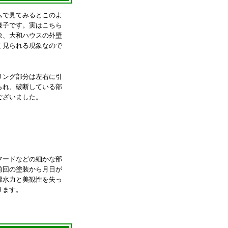
ムで見てみるとこのよ
様子です。実はこちら
象、大和ハウスの外壁
く見られる現象なので
リング部分は左右に引
られ、破断している部
ございました。
フードなどの細かな部
前回の塗装から月日が
撥水力と美観性を失っ
ります。