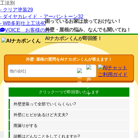
工法別
- クリア塗装
29
- ダイヤカレイド ・アーバントーン
32
困っているお家は放っておけない！
- WB多彩仕上工法
40
外壁・屋根の悩み、なんでも聞いてね！
VOICE
お客様の声
AIナカポンくん
が即回答！
外壁･屋根の質問をAIナカポンくんが答えます！
外壁塗装って全部でいくらくらい?
外壁にヒビがあるけど大丈夫?
雨漏りがする
診断はどんなことをしてくれますか?