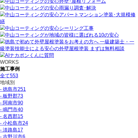
WORKS
施工事例
全て
553
地域別
- 徳島市
251
- 板野郡
73
- 阿南市
90
- 鳴門市
40
- 名西郡
15
- 小松島市
24
- 淡路島
17
- 吉野川市
6