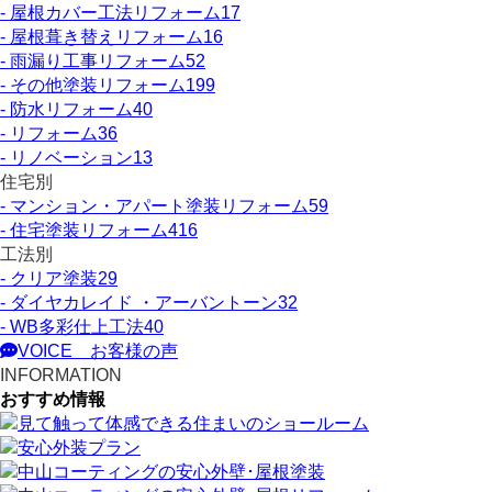
- 屋根カバー工法リフォーム
17
- 屋根葺き替えリフォーム
16
- 雨漏り工事リフォーム
52
- その他塗装リフォーム
199
- 防水リフォーム
40
- リフォーム
36
- リノベーション
13
住宅別
- マンション・アパート塗装リフォーム
59
- 住宅塗装リフォーム
416
工法別
- クリア塗装
29
- ダイヤカレイド ・アーバントーン
32
- WB多彩仕上工法
40
VOICE
お客様の声
INFORMATION
おすすめ情報