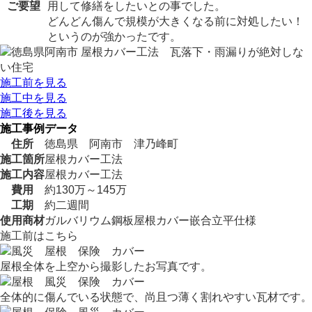
ご要望
用して修繕をしたいとの事でした。
どんどん傷んで規模が大きくなる前に対処したい！
というのが強かったです。
施工前を見る
施工中を見る
施工後を見る
施工事例データ
住所
徳島県 阿南市 津乃峰町
施工箇所
屋根カバー工法
施工内容
屋根カバー工法
費用
約130万～145万
工期
約二週間
使用商材
ガルバリウム鋼板屋根カバー嵌合立平仕様
施工前はこちら
屋根全体を上空から撮影したお写真です。
全体的に傷んでいる状態で、尚且つ薄く割れやすい瓦材です。