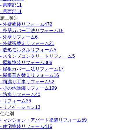
- 県南部
11
- 県西部
11
施工種別
- 外壁塗装リフォーム
472
- 外壁カバー工法リフォーム
19
- 外壁リフォーム
6
- 外壁張替えリフォーム
21
- 造形モルタルリフォーム
5
- スタンプコンクリートリフォーム
5
- 屋根塗装リフォーム
306
- 屋根カバー工法リフォーム
17
- 屋根葺き替えリフォーム
16
- 雨漏り工事リフォーム
52
- その他塗装リフォーム
199
- 防水リフォーム
40
- リフォーム
36
- リノベーション
13
住宅別
- マンション・アパート塗装リフォーム
59
- 住宅塗装リフォーム
416