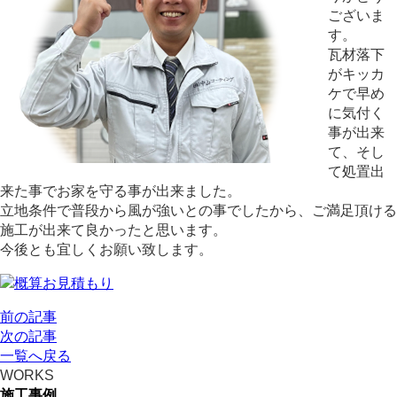
ございま
す。
瓦材落下
がキッカ
ケで早め
に気付く
事が出来
て、そし
て処置出
来た事でお家を守る事が出来ました。
立地条件で普段から風が強いとの事でしたから、ご満足頂ける
施工が出来て良かったと思います。
今後とも宜しくお願い致します。
前の記事
次の記事
一覧へ戻る
WORKS
施工事例