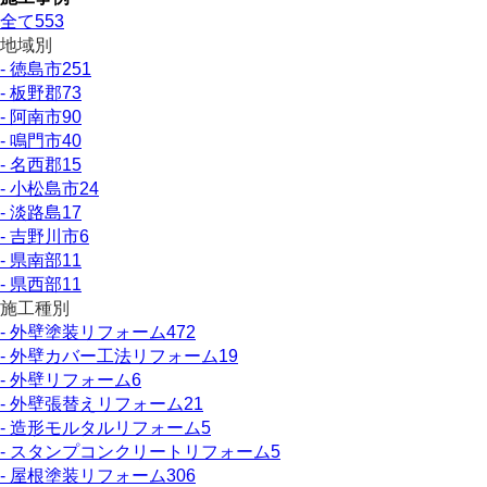
全て
553
地域別
- 徳島市
251
- 板野郡
73
- 阿南市
90
- 鳴門市
40
- 名西郡
15
- 小松島市
24
- 淡路島
17
- 吉野川市
6
- 県南部
11
- 県西部
11
施工種別
- 外壁塗装リフォーム
472
- 外壁カバー工法リフォーム
19
- 外壁リフォーム
6
- 外壁張替えリフォーム
21
- 造形モルタルリフォーム
5
- スタンプコンクリートリフォーム
5
- 屋根塗装リフォーム
306