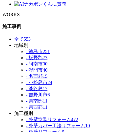
WORKS
施工事例
全て
553
地域別
- 徳島市
251
- 板野郡
73
- 阿南市
90
- 鳴門市
40
- 名西郡
15
- 小松島市
24
- 淡路島
17
- 吉野川市
6
- 県南部
11
- 県西部
11
施工種別
- 外壁塗装リフォーム
472
- 外壁カバー工法リフォーム
19
- 外壁リフォーム
6