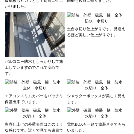
破風板もピカッとして綺麗に仕上
雨樋も抜群に蘇りました。
がりました。
土台水切り仕上がりです。見違え
るほど美しい仕上がりです。
バルコニー防水もしっかりして施
工していますのでこれで安心で
す。
エアコンスリムカバーもバッチリ
シャッターボックスが美しく見え
保護出来ています。
ます。
多彩仕上げの外壁表面はこのよう
電気BOXも一緒で塗装させてもら
な感じです。近くで見ても遠目で
いました。