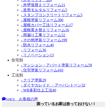
- 外壁張替えリフォーム
21
- 造形モルタルリフォーム
5
- スタンプコンクリートリフォーム
5
- 屋根塗装リフォーム
306
- 屋根カバー工法リフォーム
17
- 屋根葺き替えリフォーム
16
- 雨漏り工事リフォーム
52
- その他塗装リフォーム
199
- 防水リフォーム
40
- リフォーム
36
- リノベーション
13
住宅別
- マンション・アパート塗装リフォーム
59
- 住宅塗装リフォーム
416
工法別
- クリア塗装
29
- ダイヤカレイド ・アーバントーン
32
- WB多彩仕上工法
40
お客様の声
VOICE
困っているお家は放っておけない！