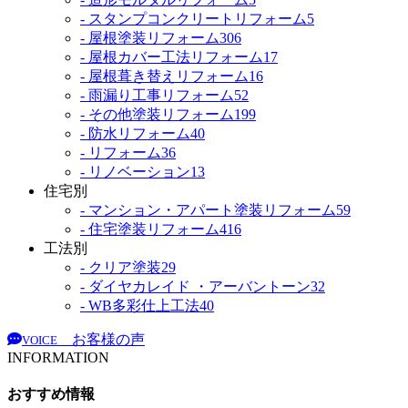
- スタンプコンクリートリフォーム
5
- 屋根塗装リフォーム
306
- 屋根カバー工法リフォーム
17
- 屋根葺き替えリフォーム
16
- 雨漏り工事リフォーム
52
- その他塗装リフォーム
199
- 防水リフォーム
40
- リフォーム
36
- リノベーション
13
住宅別
- マンション・アパート塗装リフォーム
59
- 住宅塗装リフォーム
416
工法別
- クリア塗装
29
- ダイヤカレイド ・アーバントーン
32
- WB多彩仕上工法
40
お客様の声
VOICE
INFORMATION
おすすめ情報