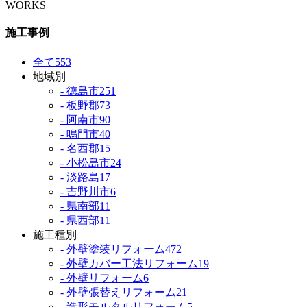
WORKS
施工事例
全て
553
地域別
- 徳島市
251
- 板野郡
73
- 阿南市
90
- 鳴門市
40
- 名西郡
15
- 小松島市
24
- 淡路島
17
- 吉野川市
6
- 県南部
11
- 県西部
11
施工種別
- 外壁塗装リフォーム
472
- 外壁カバー工法リフォーム
19
- 外壁リフォーム
6
- 外壁張替えリフォーム
21
- 造形モルタルリフォーム
5