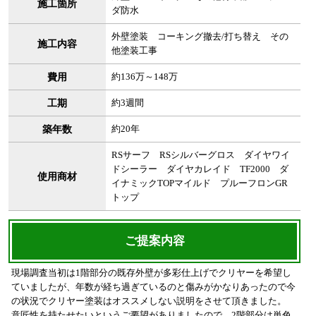
施工箇所
ダ防水
外壁塗装 コーキング撤去/打ち替え その
施工内容
他塗装工事
費用
約136万～148万
工期
約3週間
築年数
約20年
RSサーフ RSシルバーグロス ダイヤワイ
ドシーラー ダイヤカレイド TF2000 ダ
使用商材
イナミックTOPマイルド プルーフロンGR
トップ
ご提案内容
現場調査当初は1階部分の既存外壁が多彩仕上げでクリヤーを希望し
ていましたが、年数が経ち過ぎているのと傷みがかなりあったので今
の状況でクリヤー塗装はオススメしない説明をさせて頂きました。
意匠性を持たせたいというご要望がありましたので、2階部分は単色