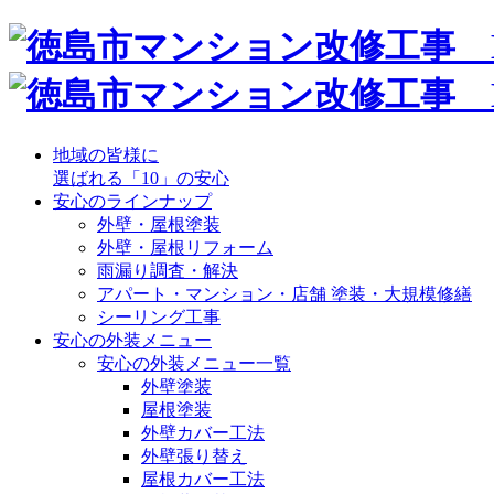
地域の皆様に
選ばれる「10」の安心
安心のラインナップ
外壁・屋根塗装
外壁・屋根リフォーム
雨漏り調査・解決
アパート・マンション・店舗 塗装・大規模修繕
シーリング工事
安心の外装メニュー
安心の外装メニュー一覧
外壁塗装
屋根塗装
外壁カバー工法
外壁張り替え
屋根カバー工法