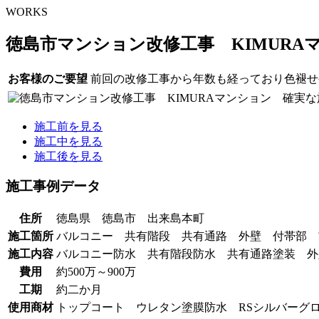
WORKS
徳島市マンション改修工事 KIMUR
お客様のご要望
前回の改修工事から年数も経っており色褪せ
施工前を見る
施工中を見る
施工後を見る
施工事例データ
住所
徳島県 徳島市 出来島本町
施工箇所
バルコニー 共有階段 共有通路 外壁 付帯部 
施工内容
バルコニー防水 共有階段防水 共有通路塗装 外
費用
約500万～900万
工期
約二か月
使用商材
トップコート ウレタン塗膜防水 RSシルバーグロスS