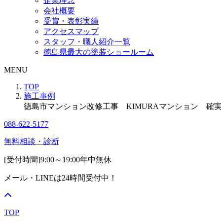
企業理念
会社概要
受賞・表彰実績
アクセスマップ
スタッフ・職人紹介一覧
徳島県最大の塗装ショールーム
MENU
TOP
施工事例
徳島市マンション改修工事 KIMURAマンション 確
088-622-5177
無料相談・診断
[受付時間]
9:00～19:00
年中無休
メール・LINEは24時間受付中！
TOP