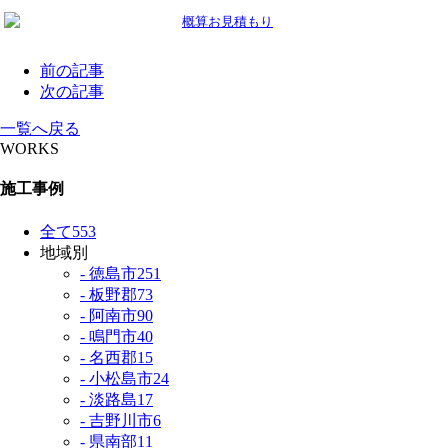
前の記事
次の記事
一覧へ戻る
WORKS
施工事例
全て
553
地域別
- 徳島市
251
- 板野郡
73
- 阿南市
90
- 鳴門市
40
- 名西郡
15
- 小松島市
24
- 淡路島
17
- 吉野川市
6
- 県南部
11