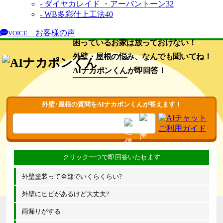
- ダイヤカレイド ・アーバントーン
32
- WB多彩仕上工法
40
お客様の声
VOICE
困っているお家は放っておけない！
外壁・屋根の悩み、なんでも聞いてね！
AIナカポンくん
が即回答！
外壁･屋根の質問をAIナカポンくんが答えます！
外壁塗装って全部でいくらくらい?
外壁にヒビがあるけど大丈夫?
雨漏りがする