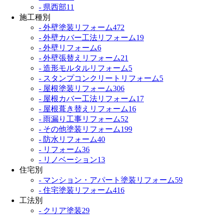
- 県西部
11
施工種別
- 外壁塗装リフォーム
472
- 外壁カバー工法リフォーム
19
- 外壁リフォーム
6
- 外壁張替えリフォーム
21
- 造形モルタルリフォーム
5
- スタンプコンクリートリフォーム
5
- 屋根塗装リフォーム
306
- 屋根カバー工法リフォーム
17
- 屋根葺き替えリフォーム
16
- 雨漏り工事リフォーム
52
- その他塗装リフォーム
199
- 防水リフォーム
40
- リフォーム
36
- リノベーション
13
住宅別
- マンション・アパート塗装リフォーム
59
- 住宅塗装リフォーム
416
工法別
- クリア塗装
29