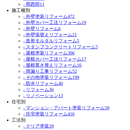
- 県西部
11
施工種別
- 外壁塗装リフォーム
472
- 外壁カバー工法リフォーム
19
- 外壁リフォーム
6
- 外壁張替えリフォーム
21
- 造形モルタルリフォーム
5
- スタンプコンクリートリフォーム
5
- 屋根塗装リフォーム
306
- 屋根カバー工法リフォーム
17
- 屋根葺き替えリフォーム
16
- 雨漏り工事リフォーム
52
- その他塗装リフォーム
199
- 防水リフォーム
40
- リフォーム
36
- リノベーション
13
住宅別
- マンション・アパート塗装リフォーム
59
- 住宅塗装リフォーム
416
工法別
- クリア塗装
29