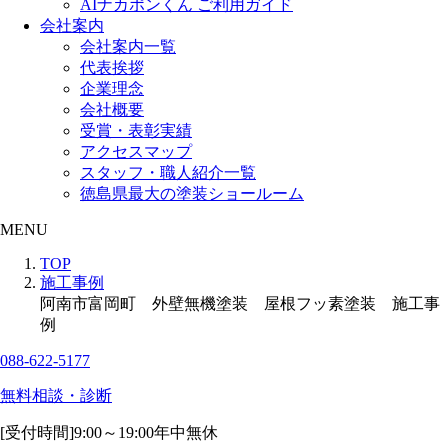
AIナカポンくん ご利用ガイド
会社案内
会社案内一覧
代表挨拶
企業理念
会社概要
受賞・表彰実績
アクセスマップ
スタッフ・職人紹介一覧
徳島県最大の塗装ショールーム
MENU
TOP
施工事例
阿南市富岡町 外壁無機塗装 屋根フッ素塗装 施工事
例
088-622-5177
無料相談・診断
[受付時間]
9:00～19:00
年中無休