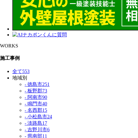
WORKS
施工事例
全て
553
地域別
- 徳島市
251
- 板野郡
73
- 阿南市
90
- 鳴門市
40
- 名西郡
15
- 小松島市
24
- 淡路島
17
- 吉野川市
6
- 県南部
11