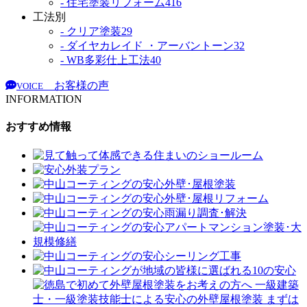
- 住宅塗装リフォーム
416
工法別
- クリア塗装
29
- ダイヤカレイド ・アーバントーン
32
- WB多彩仕上工法
40
お客様の声
VOICE
INFORMATION
おすすめ情報