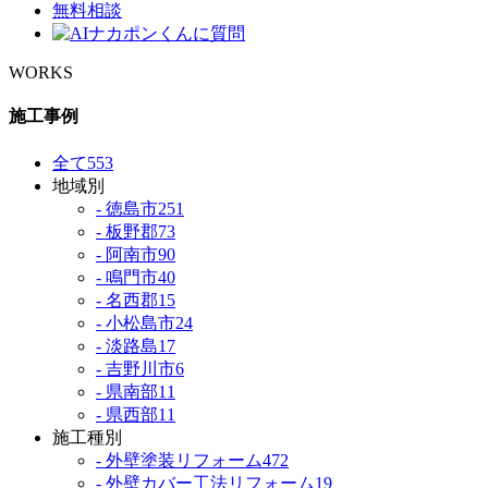
WORKS
施工事例
全て
553
地域別
- 徳島市
251
- 板野郡
73
- 阿南市
90
- 鳴門市
40
- 名西郡
15
- 小松島市
24
- 淡路島
17
- 吉野川市
6
- 県南部
11
- 県西部
11
施工種別
- 外壁塗装リフォーム
472
- 外壁カバー工法リフォーム
19