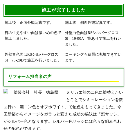
施工が完了しました
施工後 正面外観写真です。
施工後 側面外観写真です。
苔の生えやすい面は濃いめの色で
外壁白色面はRSシルバーグロス
施工しました。
SI 19-90A 艶ありで施工を行い
ました。
外壁青色面はRSシルバーグロス
コーキングも綺麗に充填できてい
SI 75-20Dで施工を行いました。
ます。
リフォーム担当者の声
ヌリカエ前の二色に塗替えたい
とことでシミュレーションを数
回行い「濃コン色とオフホワイト」で配色をもってきました。今
回新築からイメージをガラっと変えた成功の秘訣は「窓サッシ」
がシルバー色となります。シルバー色サッシには色々な組み合わ
せの配色ができます。