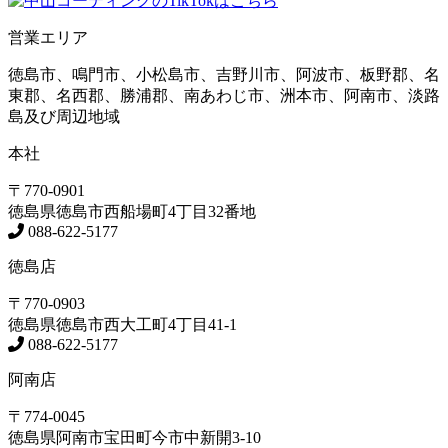
営業エリア
徳島市、鳴門市、小松島市、吉野川市、阿波市、板野郡、名
東郡、名西郡、勝浦郡、南あわじ市、洲本市、阿南市、淡路
島及び周辺地域
本社
〒770-0901
徳島県
徳島市
西船場町4丁目32番地
088-622-5177
徳島店
〒770-0903
徳島県
徳島市
西大工町4丁目41-1
088-622-5177
阿南店
〒774-0045
徳島県
阿南市
宝田町今市中新開3-10