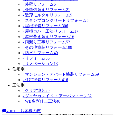
- 外壁リフォーム
6
- 外壁張替えリフォーム
21
- 造形モルタルリフォーム
5
- スタンプコンクリートリフォーム
5
- 屋根塗装リフォーム
306
- 屋根カバー工法リフォーム
17
- 屋根葺き替えリフォーム
16
- 雨漏り工事リフォーム
52
- その他塗装リフォーム
199
- 防水リフォーム
40
- リフォーム
36
- リノベーション
13
住宅別
- マンション・アパート塗装リフォーム
59
- 住宅塗装リフォーム
416
工法別
- クリア塗装
29
- ダイヤカレイド ・アーバントーン
32
- WB多彩仕上工法
40
お客様の声
VOICE