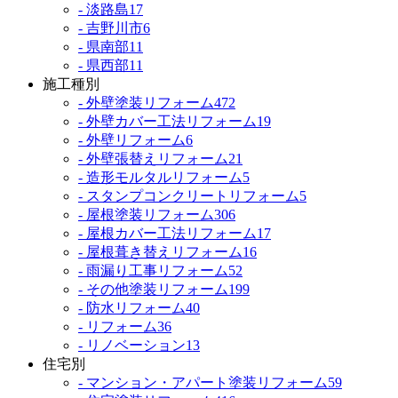
- 淡路島
17
- 吉野川市
6
- 県南部
11
- 県西部
11
施工種別
- 外壁塗装リフォーム
472
- 外壁カバー工法リフォーム
19
- 外壁リフォーム
6
- 外壁張替えリフォーム
21
- 造形モルタルリフォーム
5
- スタンプコンクリートリフォーム
5
- 屋根塗装リフォーム
306
- 屋根カバー工法リフォーム
17
- 屋根葺き替えリフォーム
16
- 雨漏り工事リフォーム
52
- その他塗装リフォーム
199
- 防水リフォーム
40
- リフォーム
36
- リノベーション
13
住宅別
- マンション・アパート塗装リフォーム
59