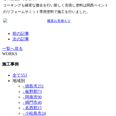
コーキングも確実な撤去を行い新しく充填し塗料は関西ペイント
のリフォームサミット専用塗料で施工を行いました。
前の記事
次の記事
一覧へ戻る
WORKS
施工事例
全て
553
地域別
- 徳島市
251
- 板野郡
73
- 阿南市
90
- 鳴門市
40
- 名西郡
15
- 小松島市
24