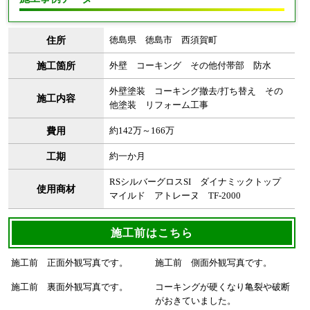
住所
徳島県 徳島市 西須賀町
施工箇所
外壁 コーキング その他付帯部 防水
外壁塗装 コーキング撤去/打ち替え その
施工内容
他塗装 リフォーム工事
費用
約142万～166万
工期
約一か月
RSシルバーグロスSI ダイナミックトップ
使用商材
マイルド アトレーヌ TF-2000
施工前はこちら
施工前 正面外観写真です。
施工前 側面外観写真です。
施工前 裏面外観写真です。
コーキングが硬くなり亀裂や破断
がおきていました。