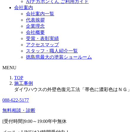
AIナカポンくん ご利用ガイド
会社案内
会社案内一覧
代表挨拶
企業理念
会社概要
受賞・表彰実績
アクセスマップ
スタッフ・職人紹介一覧
徳島県最大の塗装ショールーム
MENU
TOP
施工事例
ダイワハウスの外壁色復元工法「帯色に濃彩色はＮＧ」
088-622-5177
無料相談・診断
[受付時間]
9:00～19:00
年中無休