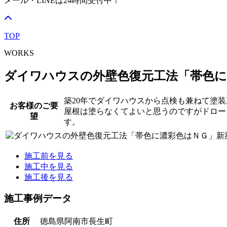
メール・LINEは24時間受付中！
TOP
WORKS
ダイワハウスの外壁色復元工法「帯色に
築20年でダイワハウスから点検も兼ねて塗
お客様のご要
屋根は塗らなくてよいと思うのですがドロー
望
す。
施工前を見る
施工中を見る
施工後を見る
施工事例データ
住所
徳島県阿南市長生町