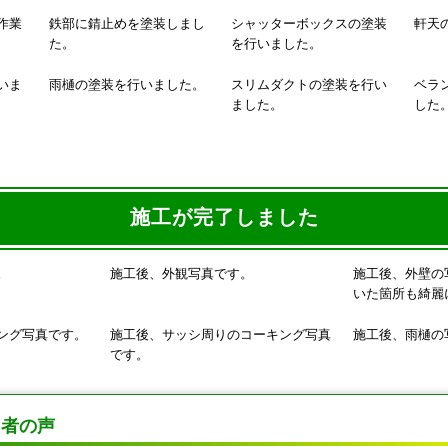
作業
鉄部に錆止めを塗装しまし
シャッターボックスの塗装
軒天
た。
を行いました。
いま
雨樋の塗装を行いました。
スリムダクトの塗装を行い
ベラ
ました。
した
施工が完了しました
。
施工後、外観写真です。
施工後、外壁の
いた箇所も綺麗
ング写真です。
施工後、サッシ周りのコーキング写真
施工後、雨樋の
です。
当者の声