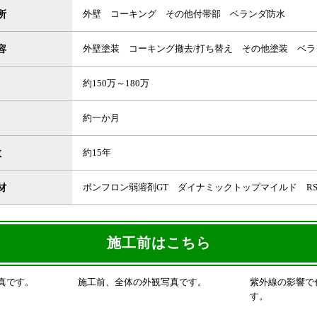
所
外壁 コーキング その他付帯部 ベランダ防水
容
外壁塗装 コーキング撤去/打ち替え その他塗装 ベラ
約150万～180万
約一か月
数
約15年
材
ボンフロン弱溶剤GT ダイナミックトップマイルド R
施工前はこちら
真です。
施工前、全体の外観写真です。
紫外線の影響で
す。