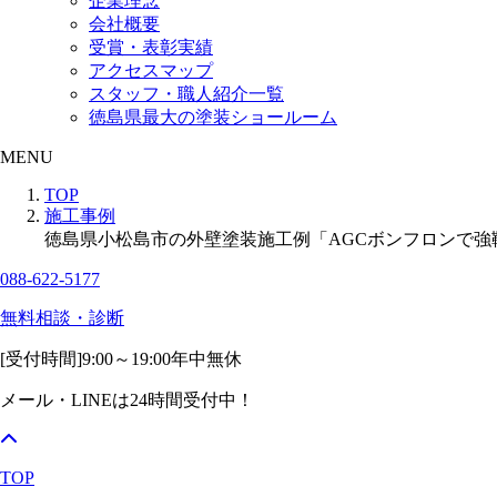
企業理念
会社概要
受賞・表彰実績
アクセスマップ
スタッフ・職人紹介一覧
徳島県最大の塗装ショールーム
MENU
TOP
施工事例
徳島県小松島市の外壁塗装施工例「AGCボンフロンで強
088-622-5177
無料相談・診断
[受付時間]
9:00～19:00
年中無休
メール・LINEは24時間受付中！
TOP