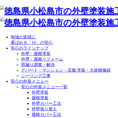
地域の皆様に
選ばれる「10」の安心
安心のラインナップ
外壁・屋根塗装
外壁・屋根リフォーム
雨漏り調査・解決
アパート・マンション・店舗 塗装・大規模修繕
シーリング工事
安心の外装メニュー
安心の外装メニュー一覧
外壁塗装
屋根塗装
外壁カバー工法
外壁張り替え
屋根カバー工法