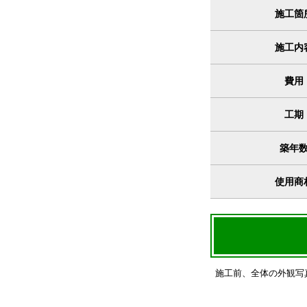
施工箇
施工内
費用
工期
築年
使用商
施工前、全体の外観写