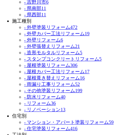
- 吉野川市
6
- 県南部
11
- 県西部
11
施工種別
- 外壁塗装リフォーム
472
- 外壁カバー工法リフォーム
19
- 外壁リフォーム
6
- 外壁張替えリフォーム
21
- 造形モルタルリフォーム
5
- スタンプコンクリートリフォーム
5
- 屋根塗装リフォーム
306
- 屋根カバー工法リフォーム
17
- 屋根葺き替えリフォーム
16
- 雨漏り工事リフォーム
52
- その他塗装リフォーム
199
- 防水リフォーム
40
- リフォーム
36
- リノベーション
13
住宅別
- マンション・アパート塗装リフォーム
59
- 住宅塗装リフォーム
416
工法別