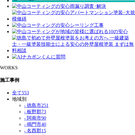
WORKS
施工事例
全て
553
地域別
- 徳島市
251
- 板野郡
73
- 阿南市
90
- 鳴門市
40
- 名西郡
15