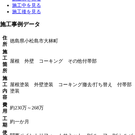
施工中を見る
施工後を見る
施工事例データ
住
徳島県小松島市大林町
所
施
工
屋根 外壁 コーキング その他付帯部
箇
所
施
工
屋根塗装 外壁塗装 コーキング撤去/打ち替え 付帯部
内
塗装
容
費
約230万～268万
用
工
約一か月
期
使