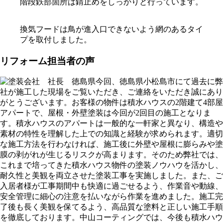
階段鉄部箇所は錆止めをしっかりと行っています。
換気フードは鳥が進入口できないよう網のあるタイ
プを取付しました。
リフォーム担当者の声
今回、徳島県小松島市にて過去に弊
社が施工した現場をご覧いただき、ご連絡をいただき誠にあり
がとうございます。お客様の物件は積水ハウスの2階建て4部屋
アパートで、屋根・外壁塗装は今回が2回目の施工となりま
す。積水ハウスのアパートは一般的な一軒家と異なり、構造や
素材の特性を理解した上での知識と経験が求められます。適切
な施工方法を行わなければ、施工後に外壁や屋根に膨らみや塗
膜の剥がれが生じるリスクが高まります。そのため弊社では、
これまで培ってきた積水ハウス物件の塗装ノウハウを活かし、
耐久性と美観を両立させた塗装工事を実施しました。また、ご
入居者様が工事期間中も快適に過ごせるよう、作業音や動線、
安全管理に細心の注意を払いながら作業を進めました。施工完
了後も長く美観を保てるよう、高品質な塗料と正しい施工手順
を徹底しております。中山コーティングでは、今後も積水ハウ