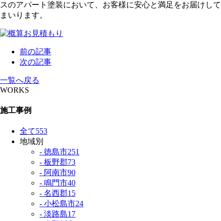
スのアパート塗装において、お客様に安心と満足をお届けして
まいります。
前の記事
次の記事
一覧へ戻る
WORKS
施工事例
全て
553
地域別
- 徳島市
251
- 板野郡
73
- 阿南市
90
- 鳴門市
40
- 名西郡
15
- 小松島市
24
- 淡路島
17