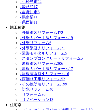
- 小松島市
24
- 淡路島
17
- 吉野川市
6
- 県南部
11
- 県西部
11
施工種別
- 外壁塗装リフォーム
472
- 外壁カバー工法リフォーム
19
- 外壁リフォーム
6
- 外壁張替えリフォーム
21
- 造形モルタルリフォーム
5
- スタンプコンクリートリフォーム
5
- 屋根塗装リフォーム
306
- 屋根カバー工法リフォーム
17
- 屋根葺き替えリフォーム
16
- 雨漏り工事リフォーム
52
- その他塗装リフォーム
199
- 防水リフォーム
40
- リフォーム
36
- リノベーション
13
住宅別
- マンション・アパート塗装リフォーム
59