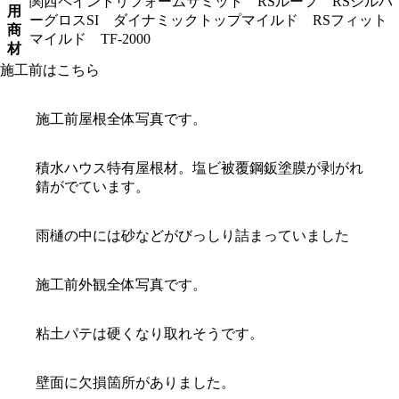
関西ペイントリフォームサミット RSルーフ RSシルバ
用
ーグロスSI ダイナミックトップマイルド RSフィット
商
マイルド TF-2000
材
施工前はこちら
施工前屋根全体写真です。
積水ハウス特有屋根材。塩ビ被覆鋼鈑塗膜が剥がれ
錆がでています。
雨樋の中には砂などがびっしり詰まっていました
施工前外観全体写真です。
粘土パテは硬くなり取れそうです。
壁面に欠損箇所がありました。