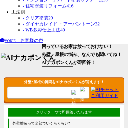
- 住宅塗装リフォーム
416
工法別
- クリア塗装
29
- ダイヤカレイド ・アーバントーン
32
- WB多彩仕上工法
40
お客様の声
VOICE
困っているお家は放っておけない！
外壁・屋根の悩み、なんでも聞いてね！
AIナカポンくん
が即回答！
外壁･屋根の質問をAIナカポンくんが答えます！
外壁塗装って全部でいくらくらい?