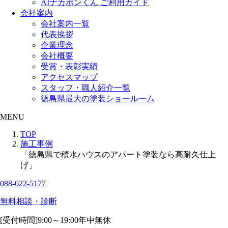
AIナカポンくん ご利用ガイド
会社案内
会社案内一覧
代表挨拶
企業理念
会社概要
受賞・表彰実績
アクセスマップ
スタッフ・職人紹介一覧
徳島県最大の塗装ショールーム
MENU
TOP
施工事例
「徳島県で積水ハウスのアパート塗装なら高耐久仕上
げ」
088-622-5177
無料相談・診断
[受付時間]
9:00～19:00
年中無休