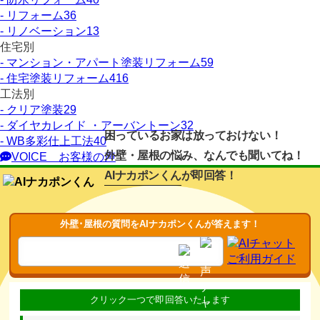
- リフォーム
36
- リノベーション
13
住宅別
- マンション・アパート塗装リフォーム
59
- 住宅塗装リフォーム
416
工法別
- クリア塗装
29
- ダイヤカレイド ・アーバントーン
32
困っているお家は放っておけない！
- WB多彩仕上工法
40
外壁・屋根の悩み、なんでも聞いてね！
VOICE
お客様の声
AIナカポンくん
が即回答！
外壁･屋根の質問をAIナカポンくんが答えます！