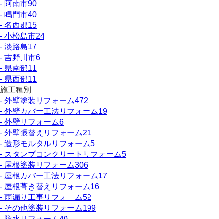
- 阿南市
90
- 鳴門市
40
- 名西郡
15
- 小松島市
24
- 淡路島
17
- 吉野川市
6
- 県南部
11
- 県西部
11
施工種別
- 外壁塗装リフォーム
472
- 外壁カバー工法リフォーム
19
- 外壁リフォーム
6
- 外壁張替えリフォーム
21
- 造形モルタルリフォーム
5
- スタンプコンクリートリフォーム
5
- 屋根塗装リフォーム
306
- 屋根カバー工法リフォーム
17
- 屋根葺き替えリフォーム
16
- 雨漏り工事リフォーム
52
- その他塗装リフォーム
199
- 防水リフォーム
40