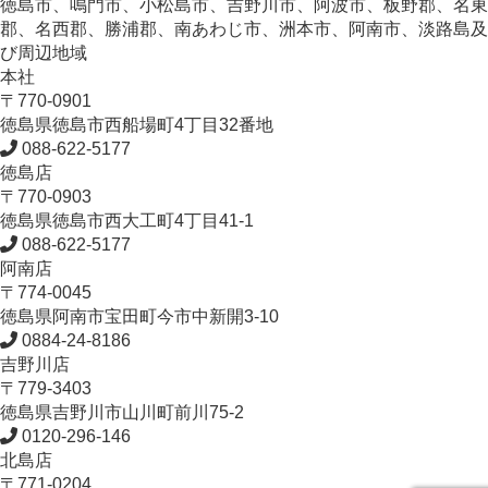
徳島市、鳴門市、小松島市、吉野川市、阿波市、板野郡、名東
郡、名西郡、勝浦郡、南あわじ市、洲本市、阿南市、淡路島及
び周辺地域
本社
〒770-0901
徳島県
徳島市
西船場町4丁目32番地
088-622-5177
徳島店
〒770-0903
徳島県
徳島市
西大工町4丁目41-1
088-622-5177
阿南店
〒774-0045
徳島県
阿南市
宝田町今市中新開3-10
0884-24-8186
吉野川店
〒779-3403
徳島県
吉野川市
山川町前川75-2
0120-296-146
北島店
〒771-0204