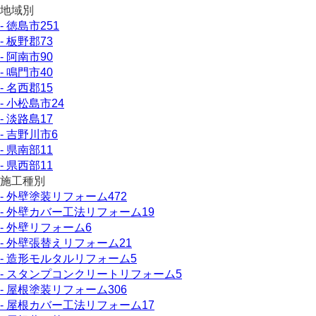
地域別
- 徳島市
251
- 板野郡
73
- 阿南市
90
- 鳴門市
40
- 名西郡
15
- 小松島市
24
- 淡路島
17
- 吉野川市
6
- 県南部
11
- 県西部
11
施工種別
- 外壁塗装リフォーム
472
- 外壁カバー工法リフォーム
19
- 外壁リフォーム
6
- 外壁張替えリフォーム
21
- 造形モルタルリフォーム
5
- スタンプコンクリートリフォーム
5
- 屋根塗装リフォーム
306
- 屋根カバー工法リフォーム
17