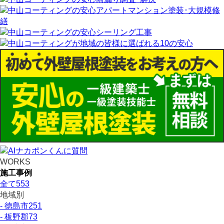
WORKS
施工事例
全て
553
地域別
- 徳島市
251
- 板野郡
73