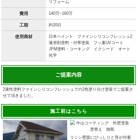
リフォーム
費用
140万~160万
工期
約20日
使用商材
日本ペイント ファインシリコンフレッシュ2
液溶剤塗料・付帯塗装 フッ素UVコート
JPM塗料・コーキング イクシード オート
化学
ご提案内容
2液性塗料ファインシリコンフレッシュでの2色塗り分け塗装でご提案さ
せて頂きました。
施工前はこちら
リシン壁面にびっしりと苔が付着