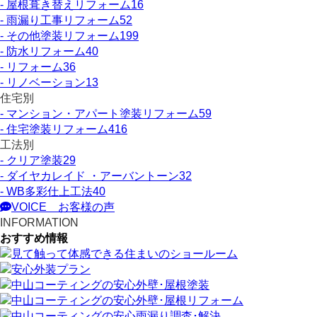
- 屋根葺き替えリフォーム
16
- 雨漏り工事リフォーム
52
- その他塗装リフォーム
199
- 防水リフォーム
40
- リフォーム
36
- リノベーション
13
住宅別
- マンション・アパート塗装リフォーム
59
- 住宅塗装リフォーム
416
工法別
- クリア塗装
29
- ダイヤカレイド ・アーバントーン
32
- WB多彩仕上工法
40
VOICE
お客様の声
INFORMATION
おすすめ情報