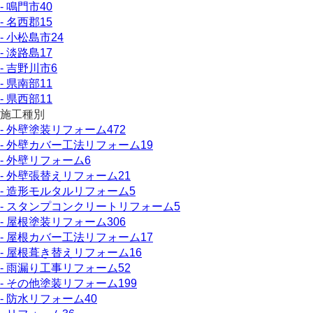
- 鳴門市
40
- 名西郡
15
- 小松島市
24
- 淡路島
17
- 吉野川市
6
- 県南部
11
- 県西部
11
施工種別
- 外壁塗装リフォーム
472
- 外壁カバー工法リフォーム
19
- 外壁リフォーム
6
- 外壁張替えリフォーム
21
- 造形モルタルリフォーム
5
- スタンプコンクリートリフォーム
5
- 屋根塗装リフォーム
306
- 屋根カバー工法リフォーム
17
- 屋根葺き替えリフォーム
16
- 雨漏り工事リフォーム
52
- その他塗装リフォーム
199
- 防水リフォーム
40