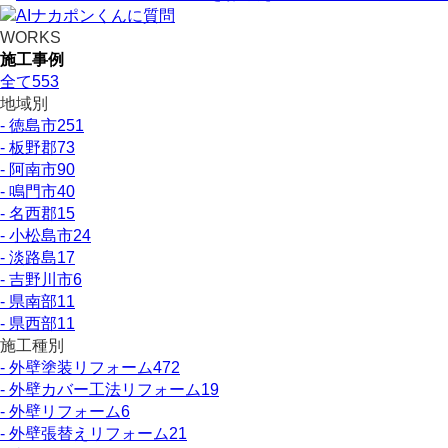
WORKS
施工事例
全て
553
地域別
- 徳島市
251
- 板野郡
73
- 阿南市
90
- 鳴門市
40
- 名西郡
15
- 小松島市
24
- 淡路島
17
- 吉野川市
6
- 県南部
11
- 県西部
11
施工種別
- 外壁塗装リフォーム
472
- 外壁カバー工法リフォーム
19
- 外壁リフォーム
6
- 外壁張替えリフォーム
21