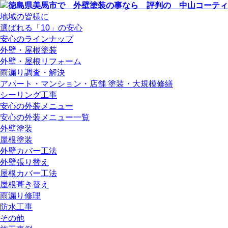
地域の皆様に
選ばれる「10」の安心
安心のラインナップ
外壁・屋根塗装
外壁・屋根リフォーム
雨漏り調査・解決
アパート・マンション・店舗 塗装・大規模修繕
シーリング工事
安心の外装メニュー
安心の外装メニュー一覧
外壁塗装
屋根塗装
外壁カバー工法
外壁張り替え
屋根カバー工法
屋根葺き替え
雨漏り修理
防水工事
その他