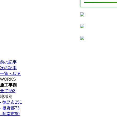
前の記事
次の記事
一覧へ戻る
WORKS
施工事例
全て
553
地域別
- 徳島市
251
- 板野郡
73
- 阿南市
90