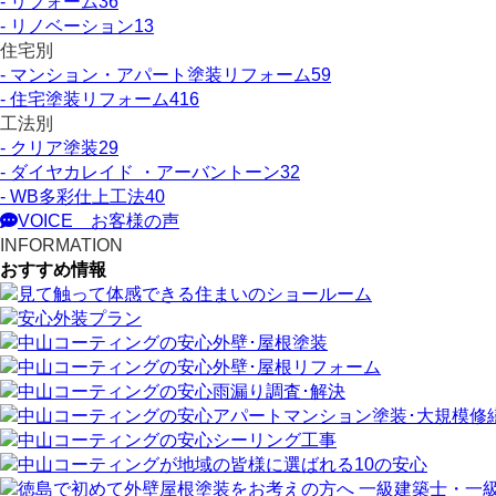
- リフォーム
36
- リノベーション
13
住宅別
- マンション・アパート塗装リフォーム
59
- 住宅塗装リフォーム
416
工法別
- クリア塗装
29
- ダイヤカレイド ・アーバントーン
32
- WB多彩仕上工法
40
VOICE
お客様の声
INFORMATION
おすすめ情報