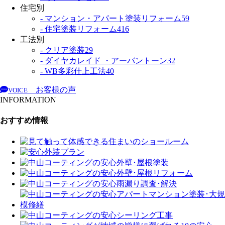
住宅別
- マンション・アパート塗装リフォーム
59
- 住宅塗装リフォーム
416
工法別
- クリア塗装
29
- ダイヤカレイド ・アーバントーン
32
- WB多彩仕上工法
40
お客様の声
VOICE
INFORMATION
おすすめ情報