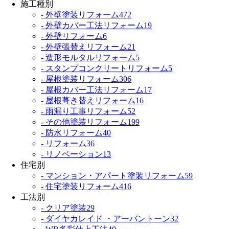
施工種別
- 外壁塗装リフォーム
472
- 外壁カバー工法リフォーム
19
- 外壁リフォーム
6
- 外壁張替えリフォーム
21
- 造形モルタルリフォーム
5
- スタンプコンクリートリフォーム
5
- 屋根塗装リフォーム
306
- 屋根カバー工法リフォーム
17
- 屋根葺き替えリフォーム
16
- 雨漏り工事リフォーム
52
- その他塗装リフォーム
199
- 防水リフォーム
40
- リフォーム
36
- リノベーション
13
住宅別
- マンション・アパート塗装リフォーム
59
- 住宅塗装リフォーム
416
工法別
- クリア塗装
29
- ダイヤカレイド ・アーバントーン
32