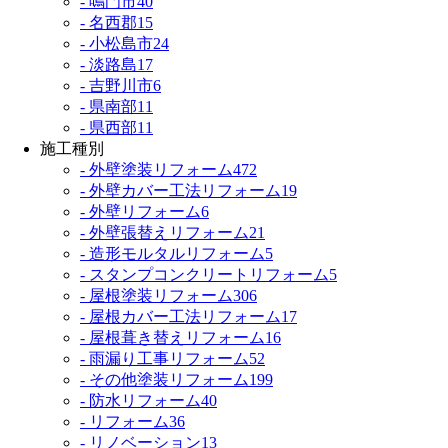
- 鳴門市
40
- 名西郡
15
- 小松島市
24
- 淡路島
17
- 吉野川市
6
- 県南部
11
- 県西部
11
施工種別
- 外壁塗装リフォーム
472
- 外壁カバー工法リフォーム
19
- 外壁リフォーム
6
- 外壁張替えリフォーム
21
- 造形モルタルリフォーム
5
- スタンプコンクリートリフォーム
5
- 屋根塗装リフォーム
306
- 屋根カバー工法リフォーム
17
- 屋根葺き替えリフォーム
16
- 雨漏り工事リフォーム
52
- その他塗装リフォーム
199
- 防水リフォーム
40
- リフォーム
36
- リノベーション
13