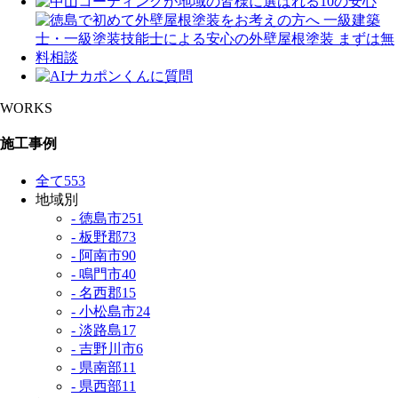
WORKS
施工事例
全て
553
地域別
- 徳島市
251
- 板野郡
73
- 阿南市
90
- 鳴門市
40
- 名西郡
15
- 小松島市
24
- 淡路島
17
- 吉野川市
6
- 県南部
11
- 県西部
11