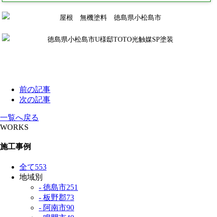
前の記事
次の記事
一覧へ戻る
WORKS
施工事例
全て
553
地域別
- 徳島市
251
- 板野郡
73
- 阿南市
90