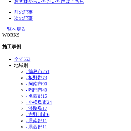
お客様からいただいた声はこちら
前の記事
次の記事
一覧へ戻る
WORKS
施工事例
全て
553
地域別
- 徳島市
251
- 板野郡
73
- 阿南市
90
- 鳴門市
40
- 名西郡
15
- 小松島市
24
- 淡路島
17
- 吉野川市
6
- 県南部
11
- 県西部
11