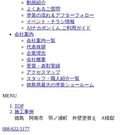
動画紹介
よくあるご質問
塗装の流れ＆アフターフォロー
イベント・チラシ情報
AIナカポンくん ご利用ガイド
会社案内
会社案内一覧
代表挨拶
企業理念
会社概要
受賞・表彰実績
アクセスマップ
スタッフ・職人紹介一覧
徳島県最大の塗装ショールーム
MENU
TOP
施工事例
徳島 阿南市 羽ノ浦町 外壁塗替え A様邸
088-622-5177