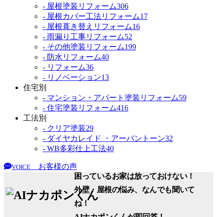
- 屋根塗装リフォーム
306
- 屋根カバー工法リフォーム
17
- 屋根葺き替えリフォーム
16
- 雨漏り工事リフォーム
52
- その他塗装リフォーム
199
- 防水リフォーム
40
- リフォーム
36
- リノベーション
13
住宅別
- マンション・アパート塗装リフォーム
59
- 住宅塗装リフォーム
416
工法別
- クリア塗装
29
- ダイヤカレイド ・アーバントーン
32
- WB多彩仕上工法
40
お客様の声
VOICE
困っているお家は放っておけない！
外壁・屋根の悩み、なんでも聞いて
ね！
AIナカポンくん
が即回答！