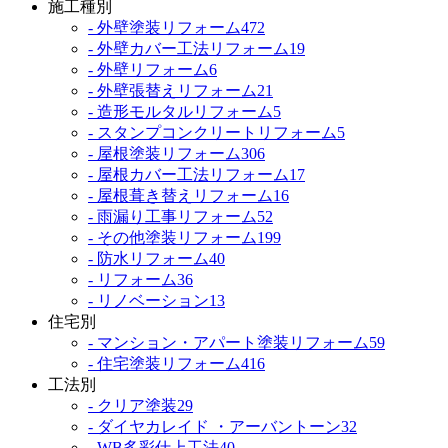
施工種別
- 外壁塗装リフォーム
472
- 外壁カバー工法リフォーム
19
- 外壁リフォーム
6
- 外壁張替えリフォーム
21
- 造形モルタルリフォーム
5
- スタンプコンクリートリフォーム
5
- 屋根塗装リフォーム
306
- 屋根カバー工法リフォーム
17
- 屋根葺き替えリフォーム
16
- 雨漏り工事リフォーム
52
- その他塗装リフォーム
199
- 防水リフォーム
40
- リフォーム
36
- リノベーション
13
住宅別
- マンション・アパート塗装リフォーム
59
- 住宅塗装リフォーム
416
工法別
- クリア塗装
29
- ダイヤカレイド ・アーバントーン
32
- WB多彩仕上工法
40