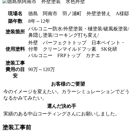
現場名
徳島 阿南市 羽ノ浦町 外壁塗替え A様邸
築年数
8年～12年
バルコニー防水/外壁塗装・樋塗装/破風板塗装/
塗装箇所
鼻隠し塗装/コーキング打ち変え/
外壁 パーフェクトトップ 日本ペイント・
使用塗料
付帯 クリーンマイルドフッ素 SK化研
バルコニー FRPトップ カナエ
塗装工事
費用の目
90万～120万
安
お客様のご要望
今のイメージを変えたい。カラーシミュレーションでどう
なるかみてみたい。
選んだ決め手
実績のある中山コーティングさんにお願いしました。
塗装工事前