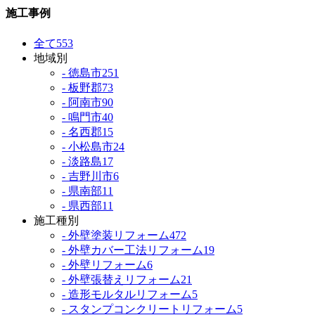
施工事例
全て
553
地域別
- 徳島市
251
- 板野郡
73
- 阿南市
90
- 鳴門市
40
- 名西郡
15
- 小松島市
24
- 淡路島
17
- 吉野川市
6
- 県南部
11
- 県西部
11
施工種別
- 外壁塗装リフォーム
472
- 外壁カバー工法リフォーム
19
- 外壁リフォーム
6
- 外壁張替えリフォーム
21
- 造形モルタルリフォーム
5
- スタンプコンクリートリフォーム
5