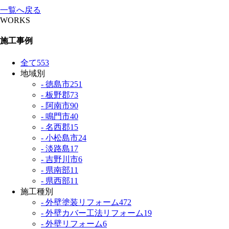
一覧へ戻る
WORKS
施工事例
全て
553
地域別
- 徳島市
251
- 板野郡
73
- 阿南市
90
- 鳴門市
40
- 名西郡
15
- 小松島市
24
- 淡路島
17
- 吉野川市
6
- 県南部
11
- 県西部
11
施工種別
- 外壁塗装リフォーム
472
- 外壁カバー工法リフォーム
19
- 外壁リフォーム
6