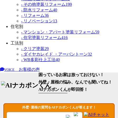
- その他塗装リフォーム
199
- 防水リフォーム
40
- リフォーム
36
- リノベーション
13
住宅別
- マンション・アパート塗装リフォーム
59
- 住宅塗装リフォーム
416
工法別
- クリア塗装
29
- ダイヤカレイド ・アーバントーン
32
- WB多彩仕上工法
40
お客様の声
VOICE
困っているお家は放っておけない！
外壁・屋根の悩み、なんでも聞いてね！
AIナカポンくん
が即回答！
外壁･屋根の質問をAIナカポンくんが答えます！