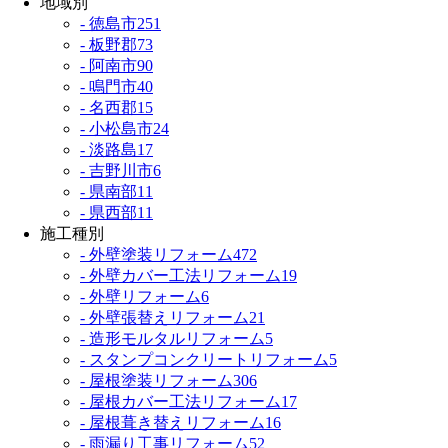
地域別
- 徳島市
251
- 板野郡
73
- 阿南市
90
- 鳴門市
40
- 名西郡
15
- 小松島市
24
- 淡路島
17
- 吉野川市
6
- 県南部
11
- 県西部
11
施工種別
- 外壁塗装リフォーム
472
- 外壁カバー工法リフォーム
19
- 外壁リフォーム
6
- 外壁張替えリフォーム
21
- 造形モルタルリフォーム
5
- スタンプコンクリートリフォーム
5
- 屋根塗装リフォーム
306
- 屋根カバー工法リフォーム
17
- 屋根葺き替えリフォーム
16
- 雨漏り工事リフォーム
52