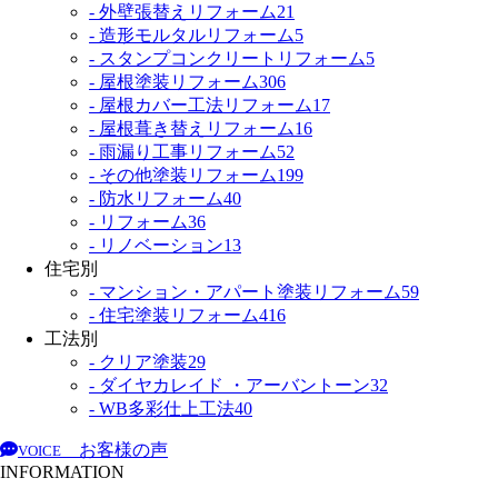
- 外壁張替えリフォーム
21
- 造形モルタルリフォーム
5
- スタンプコンクリートリフォーム
5
- 屋根塗装リフォーム
306
- 屋根カバー工法リフォーム
17
- 屋根葺き替えリフォーム
16
- 雨漏り工事リフォーム
52
- その他塗装リフォーム
199
- 防水リフォーム
40
- リフォーム
36
- リノベーション
13
住宅別
- マンション・アパート塗装リフォーム
59
- 住宅塗装リフォーム
416
工法別
- クリア塗装
29
- ダイヤカレイド ・アーバントーン
32
- WB多彩仕上工法
40
お客様の声
VOICE
INFORMATION