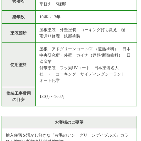
現場名
塗替え S様邸
築年数
10年～13年
屋根塗装 外壁塗装 コーキング打ち変え 樋
塗装箇所
雨漏り修理 鉄部塗装
屋根 アドグリーンコートGL（遮熱塗料） 日本
中央研究所・外壁 ガイナ（遮熱/断熱塗料） 日
進産業
使用塗料
付帯塗装 フッ素UVコート 日本塗装名人
社 ・ コーキング サイディングシーラント
オート化学
塗装工事費用
130万～160万
の目安
お客様のご要望
輸入住宅を活かし好きな「赤毛のアン グリーンゲイブルズ」カラー