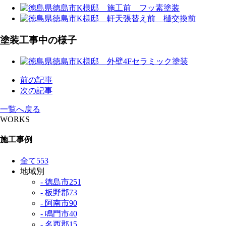
塗装工事中の様子
前の記事
次の記事
一覧へ戻る
WORKS
施工事例
全て
553
地域別
- 徳島市
251
- 板野郡
73
- 阿南市
90
- 鳴門市
40
- 名西郡
15