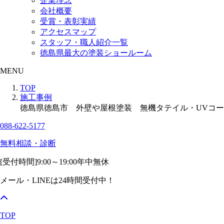
企業理念
会社概要
受賞・表彰実績
アクセスマップ
スタッフ・職人紹介一覧
徳島県最大の塗装ショールーム
MENU
TOP
施工事例
徳島県徳島市 外壁や屋根塗装 無機タテイル・UVコ
088-622-5177
無料相談・診断
[受付時間]
9:00～19:00
年中無休
メール・LINEは24時間受付中！
TOP