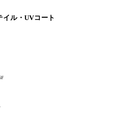
テイル・UVコート
）
F
ク