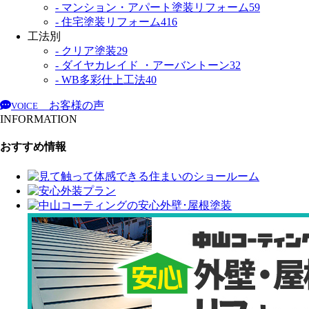
- マンション・アパート塗装リフォーム
59
- 住宅塗装リフォーム
416
工法別
- クリア塗装
29
- ダイヤカレイド ・アーバントーン
32
- WB多彩仕上工法
40
お客様の声
VOICE
INFORMATION
おすすめ情報