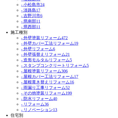
- 小松島市
24
- 淡路島
17
- 吉野川市
6
- 県南部
11
- 県西部
11
施工種別
- 外壁塗装リフォーム
472
- 外壁カバー工法リフォーム
19
- 外壁リフォーム
6
- 外壁張替えリフォーム
21
- 造形モルタルリフォーム
5
- スタンプコンクリートリフォーム
5
- 屋根塗装リフォーム
306
- 屋根カバー工法リフォーム
17
- 屋根葺き替えリフォーム
16
- 雨漏り工事リフォーム
52
- その他塗装リフォーム
199
- 防水リフォーム
40
- リフォーム
36
- リノベーション
13
住宅別