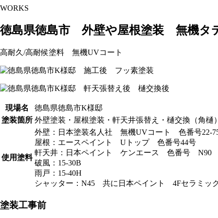
WORKS
徳島県徳島市 外壁や屋根塗装 無機タ
高耐久/高耐候塗料 無機UVコート
現場名
徳島県徳島市K様邸
塗装箇所
外壁塗装・屋根塗装・軒天井張替え・樋交換（角樋
外壁：日本塗装名人社 無機UVコート 色番号22-75
屋根：エースペイント Uトップ 色番号44号
軒天井：日本ペイント ケンエース 色番号 N90
使用塗料
破風：15-30B
雨戸：15-40H
シャッター：N45 共に日本ペイント 4Fセラミッ
塗装工事前