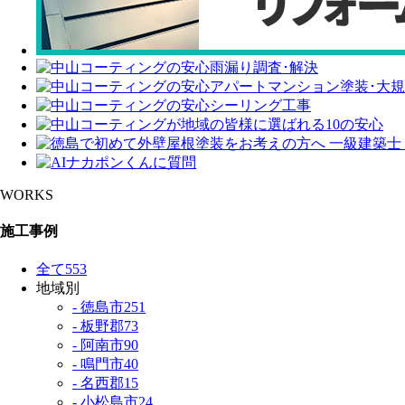
WORKS
施工事例
全て
553
地域別
- 徳島市
251
- 板野郡
73
- 阿南市
90
- 鳴門市
40
- 名西郡
15
- 小松島市
24