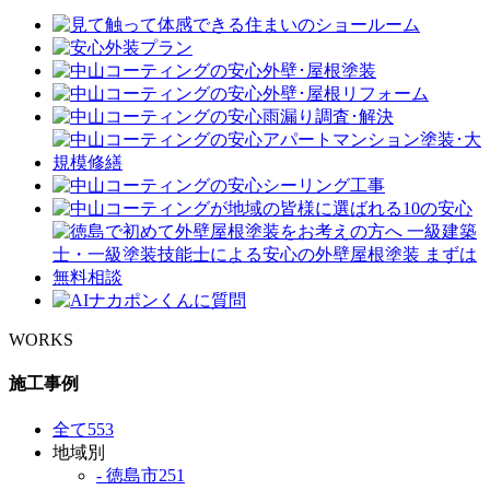
WORKS
施工事例
全て
553
地域別
- 徳島市
251