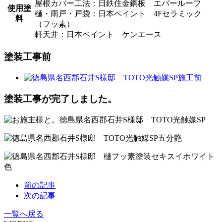
屋根カバー工法：日鉄住金鋼板 エバールーフ
使用塗
樋・雨戸・戸袋：日本ペイント 4Fセラミック
料
（フッ素）
軒天井：日本ペイント ケンエース
塗装工事前
塗装工事が完了しました。
前の記事
次の記事
一覧へ戻る