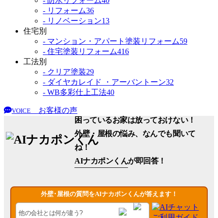
- 防水リフォーム
40
- リフォーム
36
- リノベーション
13
住宅別
- マンション・アパート塗装リフォーム
59
- 住宅塗装リフォーム
416
工法別
- クリア塗装
29
- ダイヤカレイド ・アーバントーン
32
- WB多彩仕上工法
40
お客様の声
VOICE
困っているお家は放っておけない！
外壁・屋根の悩み、なんでも聞いて
ね！
AIナカポンくん
が即回答！
外壁･屋根の質問をAIナカポンくんが答えます！