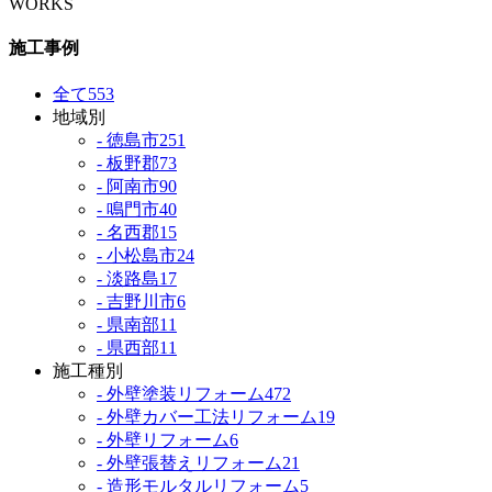
WORKS
施工事例
全て
553
地域別
- 徳島市
251
- 板野郡
73
- 阿南市
90
- 鳴門市
40
- 名西郡
15
- 小松島市
24
- 淡路島
17
- 吉野川市
6
- 県南部
11
- 県西部
11
施工種別
- 外壁塗装リフォーム
472
- 外壁カバー工法リフォーム
19
- 外壁リフォーム
6
- 外壁張替えリフォーム
21
- 造形モルタルリフォーム
5