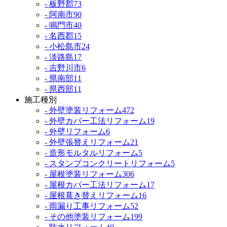
- 板野郡
73
- 阿南市
90
- 鳴門市
40
- 名西郡
15
- 小松島市
24
- 淡路島
17
- 吉野川市
6
- 県南部
11
- 県西部
11
施工種別
- 外壁塗装リフォーム
472
- 外壁カバー工法リフォーム
19
- 外壁リフォーム
6
- 外壁張替えリフォーム
21
- 造形モルタルリフォーム
5
- スタンプコンクリートリフォーム
5
- 屋根塗装リフォーム
306
- 屋根カバー工法リフォーム
17
- 屋根葺き替えリフォーム
16
- 雨漏り工事リフォーム
52
- その他塗装リフォーム
199