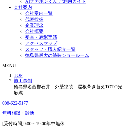
AIナカポンくん ご利用ガイド
会社案内
会社案内一覧
代表挨拶
企業理念
会社概要
受賞・表彰実績
アクセスマップ
スタッフ・職人紹介一覧
徳島県最大の塗装ショールーム
MENU
TOP
施工事例
徳島県名西郡石井 外壁塗装 屋根葺き替えTOTO光
触媒
088-622-5177
無料相談・診断
[受付時間]
9:00～19:00
年中無休