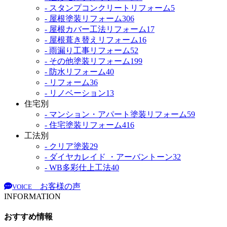
- スタンプコンクリートリフォーム
5
- 屋根塗装リフォーム
306
- 屋根カバー工法リフォーム
17
- 屋根葺き替えリフォーム
16
- 雨漏り工事リフォーム
52
- その他塗装リフォーム
199
- 防水リフォーム
40
- リフォーム
36
- リノベーション
13
住宅別
- マンション・アパート塗装リフォーム
59
- 住宅塗装リフォーム
416
工法別
- クリア塗装
29
- ダイヤカレイド ・アーバントーン
32
- WB多彩仕上工法
40
お客様の声
VOICE
INFORMATION
おすすめ情報