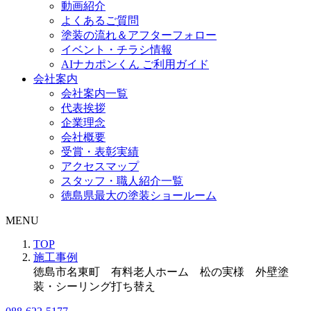
動画紹介
よくあるご質問
塗装の流れ＆アフターフォロー
イベント・チラシ情報
AIナカポンくん ご利用ガイド
会社案内
会社案内一覧
代表挨拶
企業理念
会社概要
受賞・表彰実績
アクセスマップ
スタッフ・職人紹介一覧
徳島県最大の塗装ショールーム
MENU
TOP
施工事例
徳島市名東町 有料老人ホーム 松の実様 外壁塗
装・シーリング打ち替え