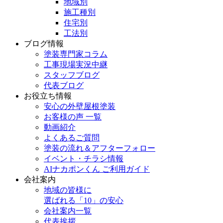
地域別
施工種別
住宅別
工法別
ブログ情報
塗装専門家コラム
工事現場実況中継
スタッフブログ
代表ブログ
お役立ち情報
安心の外壁屋根塗装
お客様の声 一覧
動画紹介
よくあるご質問
塗装の流れ＆アフターフォロー
イベント・チラシ情報
AIナカポンくん ご利用ガイド
会社案内
地域の皆様に
選ばれる「10」の安心
会社案内一覧
代表挨拶