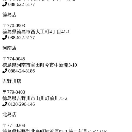
088-622-5177
徳島店
〒770-0903
徳島県
徳島市
西大工町4丁目41-1
088-622-5177
阿南店
〒774-0045
徳島県
阿南市
宝田町今市中新開3-10
0884-24-8186
吉野川店
〒779-3403
徳島県
吉野川市
山川町前川75-2
0120-296-146
北島店
〒771-0204
徳島県
板野郡北島町
鯛浜原95-1
第二新見ハイツ1F