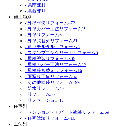
- 県南部
11
- 県西部
11
施工種別
- 外壁塗装リフォーム
472
- 外壁カバー工法リフォーム
19
- 外壁リフォーム
6
- 外壁張替えリフォーム
21
- 造形モルタルリフォーム
5
- スタンプコンクリートリフォーム
5
- 屋根塗装リフォーム
306
- 屋根カバー工法リフォーム
17
- 屋根葺き替えリフォーム
16
- 雨漏り工事リフォーム
52
- その他塗装リフォーム
199
- 防水リフォーム
40
- リフォーム
36
- リノベーション
13
住宅別
- マンション・アパート塗装リフォーム
59
- 住宅塗装リフォーム
416
工法別