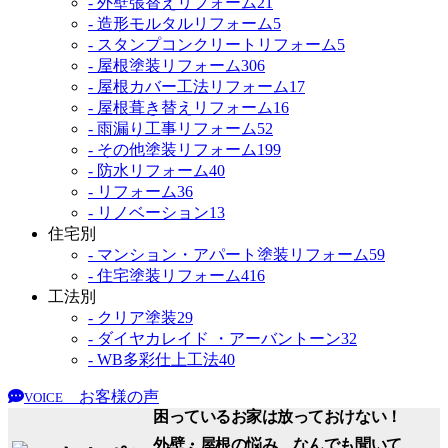
- 外壁張替えリフォーム
21
- 造形モルタルリフォーム
5
- スタンプコンクリートリフォーム
5
- 屋根塗装リフォーム
306
- 屋根カバー工法リフォーム
17
- 屋根葺き替えリフォーム
16
- 雨漏り工事リフォーム
52
- その他塗装リフォーム
199
- 防水リフォーム
40
- リフォーム
36
- リノベーション
13
住宅別
- マンション・アパート塗装リフォーム
59
- 住宅塗装リフォーム
416
工法別
- クリア塗装
29
- ダイヤカレイド ・アーバントーン
32
- WB多彩仕上工法
40
お客様の声
VOICE
困っているお家は放っておけない！
外壁・屋根の悩み、なんでも聞いて