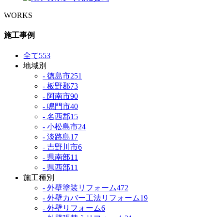
WORKS
施工事例
全て
553
地域別
- 徳島市
251
- 板野郡
73
- 阿南市
90
- 鳴門市
40
- 名西郡
15
- 小松島市
24
- 淡路島
17
- 吉野川市
6
- 県南部
11
- 県西部
11
施工種別
- 外壁塗装リフォーム
472
- 外壁カバー工法リフォーム
19
- 外壁リフォーム
6