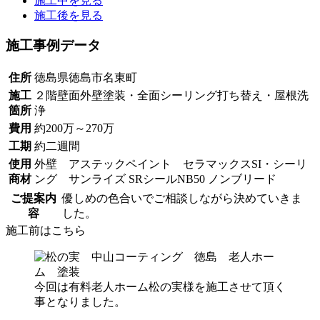
施工中を見る
施工後を見る
施工事例データ
住所
徳島県徳島市名東町
施工
２階壁面外壁塗装・全面シーリング打ち替え・屋根洗
箇所
浄
費用
約200万～270万
工期
約二週間
使用
外壁 アステックペイント セラマックスSI・シーリ
商材
ング サンライズ SRシールNB50 ノンブリード
ご提案内
優しめの色合いでご相談しながら決めていきま
容
した。
施工前はこちら
今回は有料老人ホーム松の実様を施工させて頂く
事となりました。