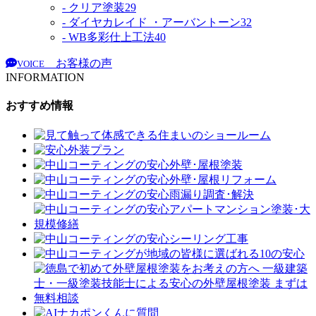
- クリア塗装
29
- ダイヤカレイド ・アーバントーン
32
- WB多彩仕上工法
40
お客様の声
VOICE
INFORMATION
おすすめ情報