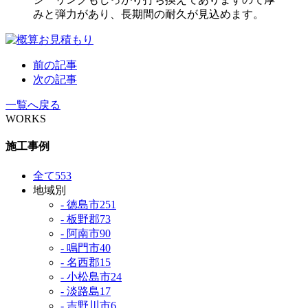
みと弾力があり、長期間の耐久が見込めます。
前の記事
次の記事
一覧へ戻る
WORKS
施工事例
全て
553
地域別
- 徳島市
251
- 板野郡
73
- 阿南市
90
- 鳴門市
40
- 名西郡
15
- 小松島市
24
- 淡路島
17
- 吉野川市
6