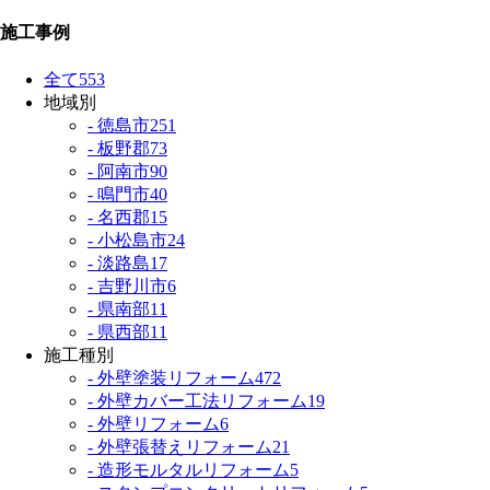
施工事例
全て
553
地域別
- 徳島市
251
- 板野郡
73
- 阿南市
90
- 鳴門市
40
- 名西郡
15
- 小松島市
24
- 淡路島
17
- 吉野川市
6
- 県南部
11
- 県西部
11
施工種別
- 外壁塗装リフォーム
472
- 外壁カバー工法リフォーム
19
- 外壁リフォーム
6
- 外壁張替えリフォーム
21
- 造形モルタルリフォーム
5