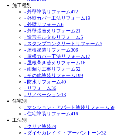
施工種別
- 外壁塗装リフォーム
472
- 外壁カバー工法リフォーム
19
- 外壁リフォーム
6
- 外壁張替えリフォーム
21
- 造形モルタルリフォーム
5
- スタンプコンクリートリフォーム
5
- 屋根塗装リフォーム
306
- 屋根カバー工法リフォーム
17
- 屋根葺き替えリフォーム
16
- 雨漏り工事リフォーム
52
- その他塗装リフォーム
199
- 防水リフォーム
40
- リフォーム
36
- リノベーション
13
住宅別
- マンション・アパート塗装リフォーム
59
- 住宅塗装リフォーム
416
工法別
- クリア塗装
29
- ダイヤカレイド ・アーバントーン
32