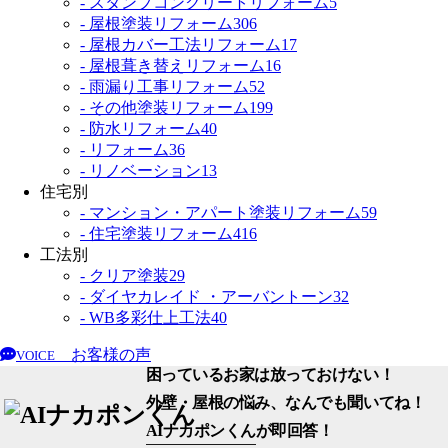
- スタンプコンクリートリフォーム
5
- 屋根塗装リフォーム
306
- 屋根カバー工法リフォーム
17
- 屋根葺き替えリフォーム
16
- 雨漏り工事リフォーム
52
- その他塗装リフォーム
199
- 防水リフォーム
40
- リフォーム
36
- リノベーション
13
住宅別
- マンション・アパート塗装リフォーム
59
- 住宅塗装リフォーム
416
工法別
- クリア塗装
29
- ダイヤカレイド ・アーバントーン
32
- WB多彩仕上工法
40
お客様の声
VOICE
困っているお家は放っておけない！
外壁・屋根の悩み、なんでも聞いてね！
AIナカポンくん
が即回答！