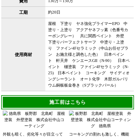
費用
130万～150万
工期
約20日
屋根 下塗り ヤネ強化プライマーEPO 中
塗り・上塗り アクアヤネフッ素（色番号カ
ーボングレー） 共に関西ペイント 外壁
下塗りパーフェクトサーフ 中塗り・上塗
り ファイン4Fセラミック（中山お任せプラ
使用商材
ン お施主様と調色した色） 日本ペイン
ト 軒天井 ケンエースGII（N-90） 日本ペ
イント 樋塗装 ファイン4Fセラミック（N-
25) 日本ペイント コーキング サイディオ
ングシーラント オート化学 木部ガルバリ
ウム銅板板金巻き（Sブラックパール）
施工前はこちら
外観も暗く、劣化等々が目立って
コーキングの割れも激しく、機能