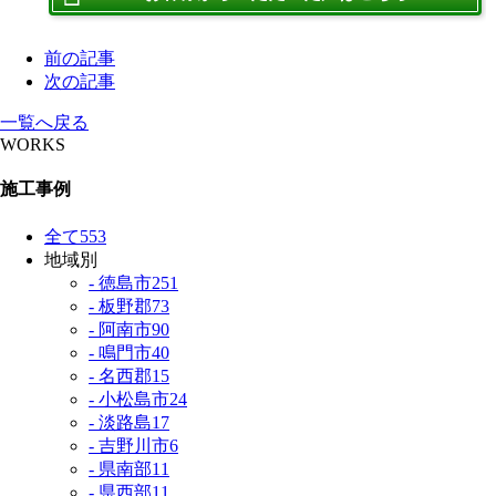
前の記事
次の記事
一覧へ戻る
WORKS
施工事例
全て
553
地域別
- 徳島市
251
- 板野郡
73
- 阿南市
90
- 鳴門市
40
- 名西郡
15
- 小松島市
24
- 淡路島
17
- 吉野川市
6
- 県南部
11
- 県西部
11