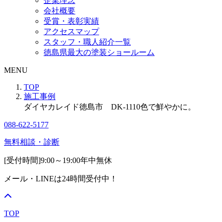
企業理念
会社概要
受賞・表彰実績
アクセスマップ
スタッフ・職人紹介一覧
徳島県最大の塗装ショールーム
MENU
TOP
施工事例
ダイヤカレイド徳島市 DK-1110色で鮮やかに。
088-622-5177
無料相談・診断
[受付時間]
9:00～19:00
年中無休
メール・LINEは24時間受付中！
TOP