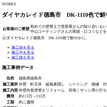
WORKS
ダイヤカレイド徳島市 DK-1110色で
初めての塗替えで塗装屋さんの知り合いもい
お客様のご要望
中山コーティングさんの実績・口コミなどを
施工前を見る
施工中を見る
施工後を見る
施工事例データ
住所
徳島県徳島市
施工箇所
外壁 軒天井 破風鼻隠し シーリング 雨樋 付
施工内容
外壁外装塗替えリフォーム 目地｜サッシ周り打ち
費用
約113万～133万
工期
約二週間