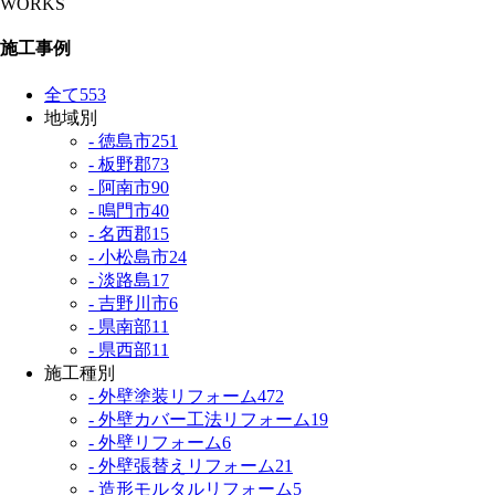
WORKS
施工事例
全て
553
地域別
- 徳島市
251
- 板野郡
73
- 阿南市
90
- 鳴門市
40
- 名西郡
15
- 小松島市
24
- 淡路島
17
- 吉野川市
6
- 県南部
11
- 県西部
11
施工種別
- 外壁塗装リフォーム
472
- 外壁カバー工法リフォーム
19
- 外壁リフォーム
6
- 外壁張替えリフォーム
21
- 造形モルタルリフォーム
5