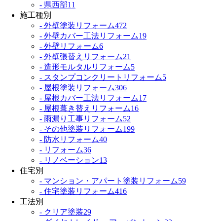
- 県西部
11
施工種別
- 外壁塗装リフォーム
472
- 外壁カバー工法リフォーム
19
- 外壁リフォーム
6
- 外壁張替えリフォーム
21
- 造形モルタルリフォーム
5
- スタンプコンクリートリフォーム
5
- 屋根塗装リフォーム
306
- 屋根カバー工法リフォーム
17
- 屋根葺き替えリフォーム
16
- 雨漏り工事リフォーム
52
- その他塗装リフォーム
199
- 防水リフォーム
40
- リフォーム
36
- リノベーション
13
住宅別
- マンション・アパート塗装リフォーム
59
- 住宅塗装リフォーム
416
工法別
- クリア塗装
29