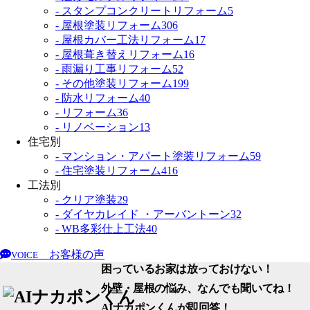
- スタンプコンクリートリフォーム
5
- 屋根塗装リフォーム
306
- 屋根カバー工法リフォーム
17
- 屋根葺き替えリフォーム
16
- 雨漏り工事リフォーム
52
- その他塗装リフォーム
199
- 防水リフォーム
40
- リフォーム
36
- リノベーション
13
住宅別
- マンション・アパート塗装リフォーム
59
- 住宅塗装リフォーム
416
工法別
- クリア塗装
29
- ダイヤカレイド ・アーバントーン
32
- WB多彩仕上工法
40
お客様の声
VOICE
困っているお家は放っておけない！
外壁・屋根の悩み、なんでも聞いてね！
AIナカポンくん
が即回答！