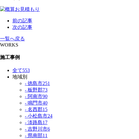
前の記事
次の記事
一覧へ戻る
WORKS
施工事例
全て
553
地域別
- 徳島市
251
- 板野郡
73
- 阿南市
90
- 鳴門市
40
- 名西郡
15
- 小松島市
24
- 淡路島
17
- 吉野川市
6
- 県南部
11