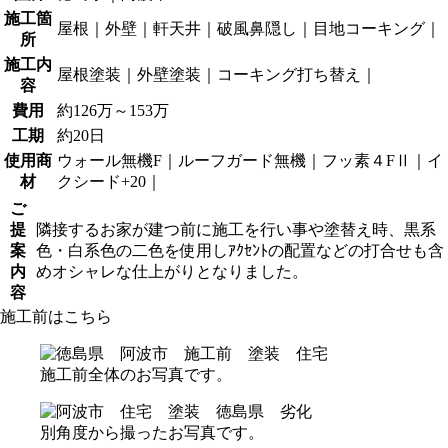
施工箇
屋根｜外壁｜軒天井｜破風鼻隠し｜目地コーキング｜
所
施工内
屋根塗装｜外壁塗装｜コーキング打ち替え｜
容
費用
約126万～153万
工期
約20日
使用商
ウォール無機F｜ルーフガード無機｜フッ素４FⅡ｜イ
材
クシード+20｜
ご
提
隣接するお家が建つ前に施工を行い事や塗替え時、黒系
案
色・白系色の二色を使用しｱｸｾﾝﾄの配置などの打合せも含
内
めオシャレな仕上がりとなりました。
容
施工前はこちら
施工前全体のお写真です。
別角度から撮ったお写真です。