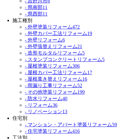
- 吉野川市
6
- 県南部
11
- 県西部
11
施工種別
- 外壁塗装リフォーム
472
- 外壁カバー工法リフォーム
19
- 外壁リフォーム
6
- 外壁張替えリフォーム
21
- 造形モルタルリフォーム
5
- スタンプコンクリートリフォーム
5
- 屋根塗装リフォーム
306
- 屋根カバー工法リフォーム
17
- 屋根葺き替えリフォーム
16
- 雨漏り工事リフォーム
52
- その他塗装リフォーム
199
- 防水リフォーム
40
- リフォーム
36
- リノベーション
13
住宅別
- マンション・アパート塗装リフォーム
59
- 住宅塗装リフォーム
416
工法別