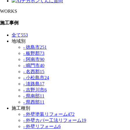
WORKS
施工事例
全て
553
地域別
- 徳島市
251
- 板野郡
73
- 阿南市
90
- 鳴門市
40
- 名西郡
15
- 小松島市
24
- 淡路島
17
- 吉野川市
6
- 県南部
11
- 県西部
11
施工種別
- 外壁塗装リフォーム
472
- 外壁カバー工法リフォーム
19
- 外壁リフォーム
6