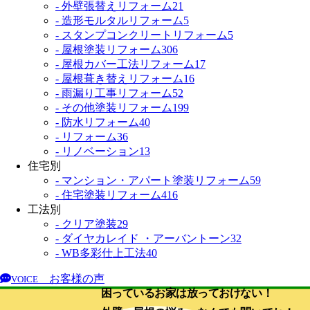
- 外壁張替えリフォーム
21
- 造形モルタルリフォーム
5
- スタンプコンクリートリフォーム
5
- 屋根塗装リフォーム
306
- 屋根カバー工法リフォーム
17
- 屋根葺き替えリフォーム
16
- 雨漏り工事リフォーム
52
- その他塗装リフォーム
199
- 防水リフォーム
40
- リフォーム
36
- リノベーション
13
住宅別
- マンション・アパート塗装リフォーム
59
- 住宅塗装リフォーム
416
工法別
- クリア塗装
29
- ダイヤカレイド ・アーバントーン
32
- WB多彩仕上工法
40
お客様の声
VOICE
困っているお家は放っておけない！