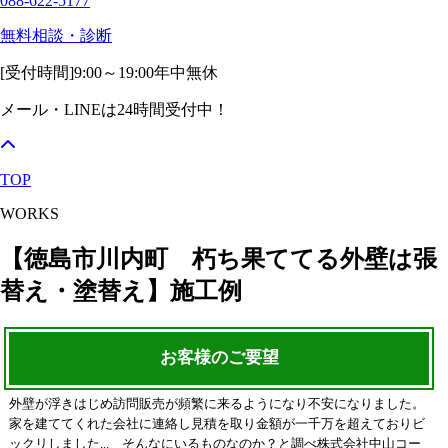
088-622-5177
無料相談・診断
[受付時間]
9:00～19:00
年中無休
メール・LINEは24時間受付中！
TOP
WORKS
【徳島市川内町 朽ち果ててる外壁は張
替え・塗替え】施工例
お客様のご要望
外壁が浮きはじめ訪問販売が頻繁に来るようになり不安になりました。
家を建ててくれた会社に連絡し見積を取り金額が一千万を超えておりビ
ックリしました... そんなにいるものなのか？と調べ株式会社中山コー