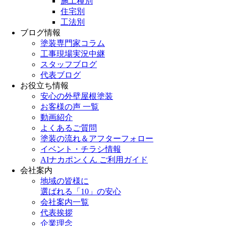
施工種別
住宅別
工法別
ブログ情報
塗装専門家コラム
工事現場実況中継
スタッフブログ
代表ブログ
お役立ち情報
安心の外壁屋根塗装
お客様の声 一覧
動画紹介
よくあるご質問
塗装の流れ＆アフターフォロー
イベント・チラシ情報
AIナカポンくん ご利用ガイド
会社案内
地域の皆様に
選ばれる「10」の安心
会社案内一覧
代表挨拶
企業理念