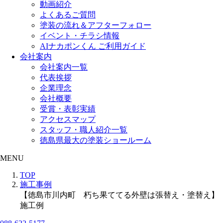
動画紹介
よくあるご質問
塗装の流れ＆アフターフォロー
イベント・チラシ情報
AIナカポンくん ご利用ガイド
会社案内
会社案内一覧
代表挨拶
企業理念
会社概要
受賞・表彰実績
アクセスマップ
スタッフ・職人紹介一覧
徳島県最大の塗装ショールーム
MENU
TOP
施工事例
【徳島市川内町 朽ち果ててる外壁は張替え・塗替え】
施工例