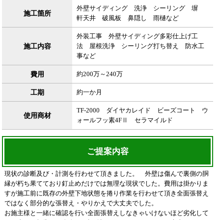
外壁サイディング 洗浄 シーリング 塀
施工箇所
軒天井 破風板 鼻隠し 雨樋など
外装工事 外壁サイディング多彩仕上げ工
施工内容
法 屋根洗浄 シーリング打ち替え 防水工
事など
費用
約200万～240万
工期
約一か月
TF-2000 ダイヤカレイド ビーズコート ウ
使用商材
ォールフッ素4FⅡ セラマイルド
ご提案内容
現状の診断及び・計測を行わせて頂きました。 外壁は傷んで裏側の胴
縁が朽ち果てており釘止めだけでは無理な現状でした。費用は掛かりま
すが施工前に既存の外壁下地状態を捲り作業を行わせて頂き全面張替え
ではなく部分的な張替え・やりかえで大丈夫でした。
お施主様と一緒に確認を行い全面張替えしなきゃいけないほど劣化して