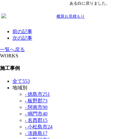
ある白に戻りました。
前の記事
次の記事
一覧へ戻る
WORKS
施工事例
全て
553
地域別
- 徳島市
251
- 板野郡
73
- 阿南市
90
- 鳴門市
40
- 名西郡
15
- 小松島市
24
- 淡路島
17