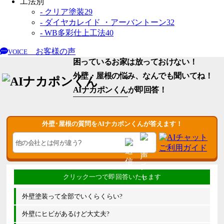
工法別
- クリア塗装
29
- ダイヤカレイド ・アーバントーン
32
- WB多彩仕上工法
40
お客様の声
VOICE
困っているお家は放っておけない！
外壁・屋根の悩み、なんでも聞いてね！
AIナカポンくん
が即回答！
外壁･屋根の質問をAIナカポンくんが答えます！
外壁塗装って全部でいくらくらい?
外壁にヒビがあるけど大丈夫?