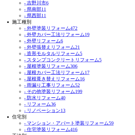
- 吉野川市
6
- 県南部
11
- 県西部
11
施工種別
- 外壁塗装リフォーム
472
- 外壁カバー工法リフォーム
19
- 外壁リフォーム
6
- 外壁張替えリフォーム
21
- 造形モルタルリフォーム
5
- スタンプコンクリートリフォーム
5
- 屋根塗装リフォーム
306
- 屋根カバー工法リフォーム
17
- 屋根葺き替えリフォーム
16
- 雨漏り工事リフォーム
52
- その他塗装リフォーム
199
- 防水リフォーム
40
- リフォーム
36
- リノベーション
13
住宅別
- マンション・アパート塗装リフォーム
59
- 住宅塗装リフォーム
416