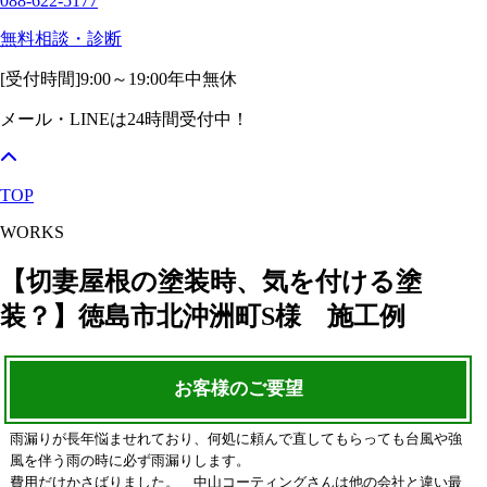
088-622-5177
無料相談・診断
[受付時間]
9:00～19:00
年中無休
メール・LINEは24時間受付中！
TOP
WORKS
【切妻屋根の塗装時、気を付ける塗
装？】徳島市北沖洲町S様 施工例
お客様のご要望
雨漏りが長年悩ませれており、何処に頼んで直してもらっても台風や強
風を伴う雨の時に必ず雨漏りします。
費用だけかさばりました。 中山コーティングさんは他の会社と違い最