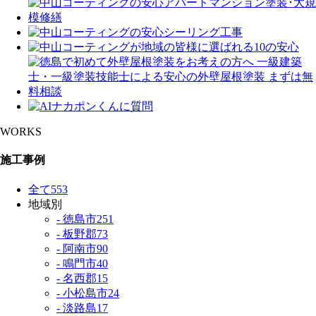
WORKS
施工事例
全て
553
地域別
- 徳島市
251
- 板野郡
73
- 阿南市
90
- 鳴門市
40
- 名西郡
15
- 小松島市
24
- 淡路島
17