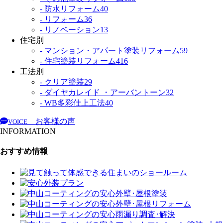
- 防水リフォーム
40
- リフォーム
36
- リノベーション
13
住宅別
- マンション・アパート塗装リフォーム
59
- 住宅塗装リフォーム
416
工法別
- クリア塗装
29
- ダイヤカレイド ・アーバントーン
32
- WB多彩仕上工法
40
お客様の声
VOICE
INFORMATION
おすすめ情報