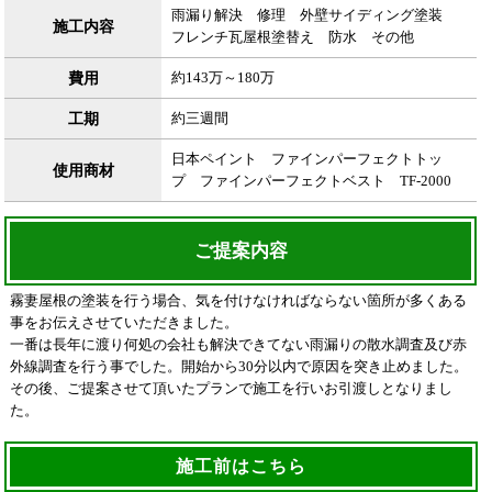
雨漏り解決 修理 外壁サイディング塗装
施工内容
フレンチ瓦屋根塗替え 防水 その他
費用
約143万～180万
工期
約三週間
日本ペイント ファインパーフェクトトッ
使用商材
プ ファインパーフェクトベスト TF-2000
ご提案内容
霧妻屋根の塗装を行う場合、気を付けなければならない箇所が多くある
事をお伝えさせていただきました。
一番は長年に渡り何処の会社も解決できてない雨漏りの散水調査及び赤
外線調査を行う事でした。開始から30分以内で原因を突き止めました。
その後、ご提案させて頂いたプランで施工を行いお引渡しとなりまし
た。
施工前はこちら