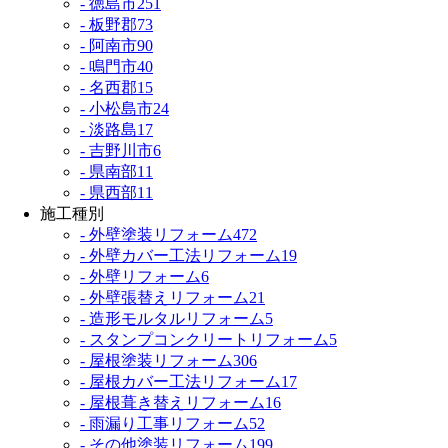
- 徳島市
251
- 板野郡
73
- 阿南市
90
- 鳴門市
40
- 名西郡
15
- 小松島市
24
- 淡路島
17
- 吉野川市
6
- 県南部
11
- 県西部
11
施工種別
- 外壁塗装リフォーム
472
- 外壁カバー工法リフォーム
19
- 外壁リフォーム
6
- 外壁張替えリフォーム
21
- 造形モルタルリフォーム
5
- スタンプコンクリートリフォーム
5
- 屋根塗装リフォーム
306
- 屋根カバー工法リフォーム
17
- 屋根葺き替えリフォーム
16
- 雨漏り工事リフォーム
52
- その他塗装リフォーム
199