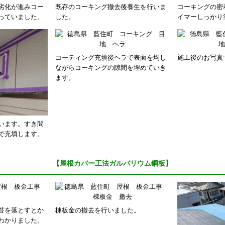
劣化が進みコー
既存のコーキング撤去後養生を行いま
コーキングの密
っていました。
した。
イマーしっかり
コーティング充填後ヘラで表面を均し
施工後のお写真
ながらコーキングの隙間を埋めていき
ます。
います。すき間
で充填します。
【屋根カバー工法ガルバリウム鋼板】
苔を落とすとか
棟板金の撤去を行いました。
わかりました。