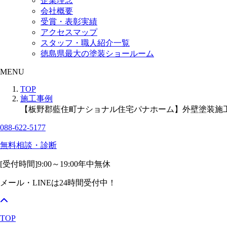
企業理念
会社概要
受賞・表彰実績
アクセスマップ
スタッフ・職人紹介一覧
徳島県最大の塗装ショールーム
MENU
TOP
施工事例
【板野郡藍住町ナショナル住宅パナホーム】外壁塗装施
088-622-5177
無料相談・診断
[受付時間]
9:00～19:00
年中無休
メール・LINEは24時間受付中！
TOP