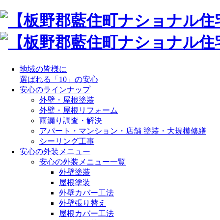
地域の皆様に
選ばれる「10」の安心
安心のラインナップ
外壁・屋根塗装
外壁・屋根リフォーム
雨漏り調査・解決
アパート・マンション・店舗 塗装・大規模修繕
シーリング工事
安心の外装メニュー
安心の外装メニュー一覧
外壁塗装
屋根塗装
外壁カバー工法
外壁張り替え
屋根カバー工法