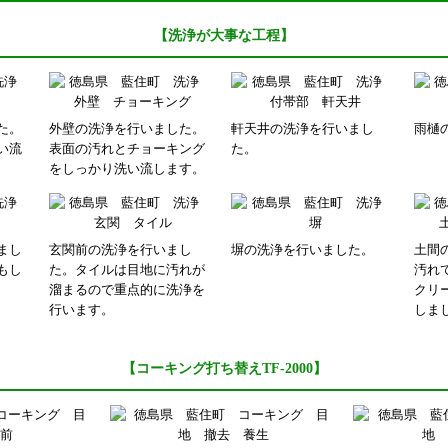
【洗浄が大事な工程】
た。
外壁の洗浄を行いました。
軒天井の洗浄を行いまし
雨樋
い流
表面の汚れとチョーキング
た。
をしっかり洗い流します。
まし
玄関前の洗浄を行いまし
塀の洗浄を行いました。
土間
もし
た。タイルは目地に汚れが
汚れ
溜まるので重点的に洗浄を
クリ
行います。
しま
【コーキング打ち替えTF-2000】