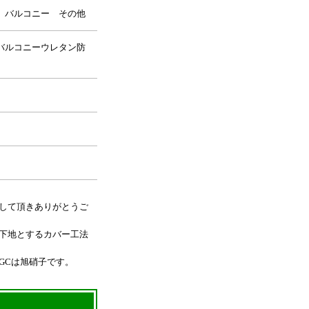
 バルコニー その他
バルコニーウレタン防
して頂きありがとうご
下地とするカバー工法
GCは旭硝子です。