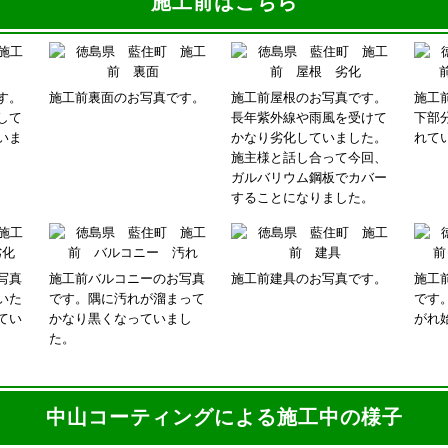
施工前はこちら
す。
施工前裏面のお写真です。
施工前屋根のお写真です。
施工
して
長年紫外線や雨風を受けて
下部
いま
かなり劣化していました。
れて
施主様と話し合って今回、
ガルバリウム鋼板でカバー
することになりました。
写真
施工前バルコニーのお写真
施工前建具のお写真です。
施工
いた
です。隅に汚れが溜まって
です
てい
かなり黒くなっていまし
がれ
た。
中山コーティングによる施工中の様子