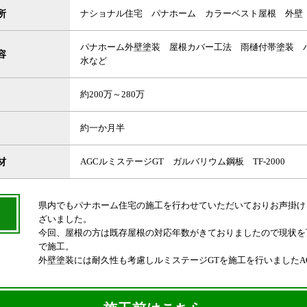
所
ナショナル住宅 パナホーム カラーベスト屋根 外壁
パナホーム外壁塗装 屋根カバー工法 雨樋付帯塗装 
容
水など
約200万～280万
約一か月半
材
AGCルミステージGT ガルバリウム鋼板 TF-2000
県内でもパナホーム住宅の施工を行わせていただいておりお声掛け
ざいました。
今回、屋根の方は既存屋根の対応年数がきておりましたので現状を
で施工。
外壁塗装には耐久性も考慮しルミステージGTを施工を行いましたA