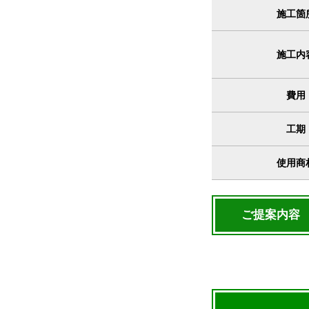
施工箇
施工内
費用
工期
使用商
ご提案内容