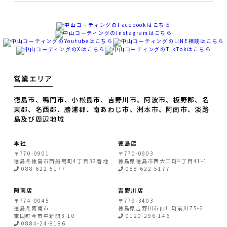
営業エリア
徳島市、鳴門市、小松島市、吉野川市、阿波市、板野郡、名
東郡、名西郡、勝浦郡、南あわじ市、洲本市、阿南市、淡路
島及び周辺地域
本社
徳島店
〒770-0901
〒770-0903
徳島県
徳島市
西船場町4丁目32番地
徳島県
徳島市
西大工町4丁目41-1
088-622-5177
088-622-5177
阿南店
吉野川店
〒774-0045
〒779-3403
徳島県
阿南市
徳島県
吉野川市
山川町前川75-2
宝田町今市中新開3-10
0120-296-146
0884-24-8186