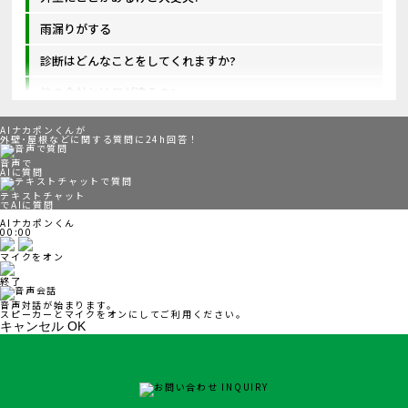
雨漏りがする
診断はどんなことをしてくれますか?
他の会社とは何が違うの?
AIナカポンくんが
外壁･屋根などに関する質問に24h回答！
音声で
AIに質問
テキストチャット
でAIに質問
AIナカポンくん
00:00
マイクをオン
終了
音声対話が始まります。
スピーカーとマイクをオンにしてご利用ください。
キャンセル
OK