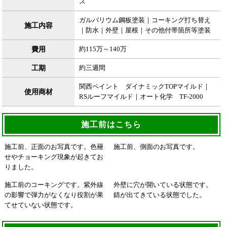
ス
ガルバリウム鋼板塗装｜コーキング打ち替え
施工内容
｜防水｜外壁｜屋根｜その他付帯箇所等塗装
費用
約115万～140万
工期
約三週間
関西ペイント ダイナミックTOPマイルド｜
使用商材
RSルーフマイルド｜オート化学 TF-2000
施工前はこちら
施工前、正面のお写真です。色褪
施工前、側面のお写真です。
せやチョーキング現象が起きてお
りました。
施工前のコーキングです。紫外線
外壁に穴が開いている状態です。
の影響で弾力がなくなり役割が果
錆が出てきている状態でした。
てせていない状態です。