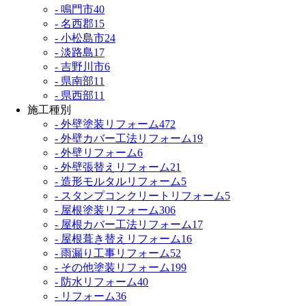
- 鳴門市
40
- 名西郡
15
- 小松島市
24
- 淡路島
17
- 吉野川市
6
- 県南部
11
- 県西部
11
施工種別
- 外壁塗装リフォーム
472
- 外壁カバー工法リフォーム
19
- 外壁リフォーム
6
- 外壁張替えリフォーム
21
- 造形モルタルリフォーム
5
- スタンプコンクリートリフォーム
5
- 屋根塗装リフォーム
306
- 屋根カバー工法リフォーム
17
- 屋根葺き替えリフォーム
16
- 雨漏り工事リフォーム
52
- その他塗装リフォーム
199
- 防水リフォーム
40
- リフォーム
36