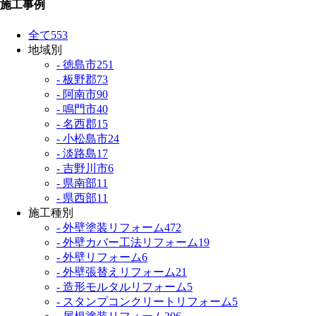
施工事例
全て
553
地域別
- 徳島市
251
- 板野郡
73
- 阿南市
90
- 鳴門市
40
- 名西郡
15
- 小松島市
24
- 淡路島
17
- 吉野川市
6
- 県南部
11
- 県西部
11
施工種別
- 外壁塗装リフォーム
472
- 外壁カバー工法リフォーム
19
- 外壁リフォーム
6
- 外壁張替えリフォーム
21
- 造形モルタルリフォーム
5
- スタンプコンクリートリフォーム
5