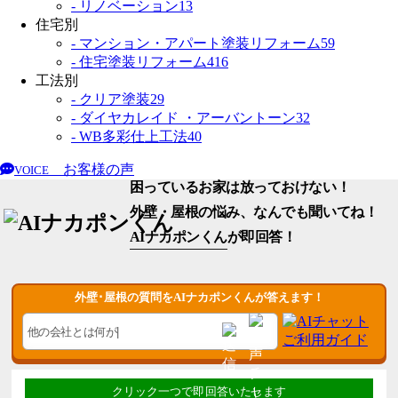
- リノベーション
13
住宅別
- マンション・アパート塗装リフォーム
59
- 住宅塗装リフォーム
416
工法別
- クリア塗装
29
- ダイヤカレイド ・アーバントーン
32
- WB多彩仕上工法
40
お客様の声
VOICE
困っているお家は放っておけない！
外壁・屋根の悩み、なんでも聞いてね！
AIナカポンくん
が即回答！
外壁･屋根の質問をAIナカポンくんが答えます！