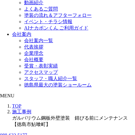
動画紹介
よくあるご質問
塗装の流れ＆アフターフォロー
イベント・チラシ情報
AIナカポンくん ご利用ガイド
会社案内
会社案内一覧
代表挨拶
企業理念
会社概要
受賞・表彰実績
アクセスマップ
スタッフ・職人紹介一覧
徳島県最大の塗装ショールーム
MENU
TOP
施工事例
ガルバリウム鋼板外壁塗装 錆びる前にメンテナンス
【徳島市鮎喰町】