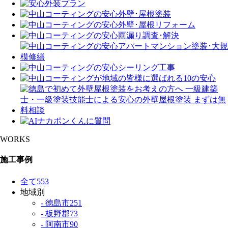
WORKS
施工事例
全て
553
地域別
- 徳島市
251
- 板野郡
73
- 阿南市
90