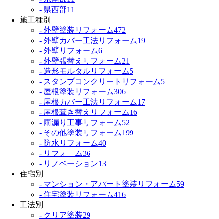
- 県西部
11
施工種別
- 外壁塗装リフォーム
472
- 外壁カバー工法リフォーム
19
- 外壁リフォーム
6
- 外壁張替えリフォーム
21
- 造形モルタルリフォーム
5
- スタンプコンクリートリフォーム
5
- 屋根塗装リフォーム
306
- 屋根カバー工法リフォーム
17
- 屋根葺き替えリフォーム
16
- 雨漏り工事リフォーム
52
- その他塗装リフォーム
199
- 防水リフォーム
40
- リフォーム
36
- リノベーション
13
住宅別
- マンション・アパート塗装リフォーム
59
- 住宅塗装リフォーム
416
工法別
- クリア塗装
29