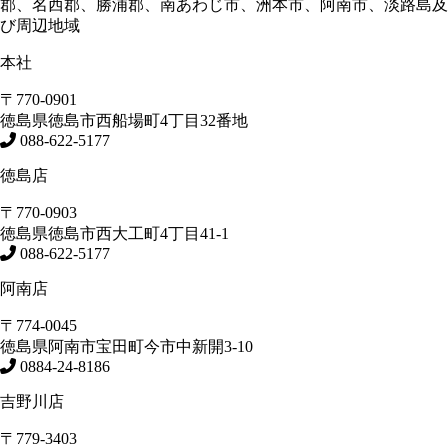
郡、名西郡、勝浦郡、南あわじ市、洲本市、阿南市、淡路島及
び周辺地域
本社
〒770-0901
徳島県
徳島市
西船場町4丁目32番地
088-622-5177
徳島店
〒770-0903
徳島県
徳島市
西大工町4丁目41-1
088-622-5177
阿南店
〒774-0045
徳島県
阿南市
宝田町今市中新開3-10
0884-24-8186
吉野川店
〒779-3403