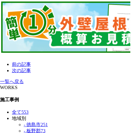
前の記事
次の記事
一覧へ戻る
WORKS
施工事例
全て
553
地域別
- 徳島市
251
- 板野郡
73