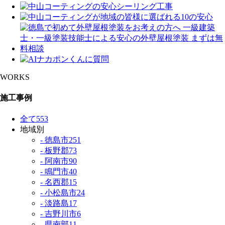
WORKS
施工事例
全て
553
地域別
- 徳島市
251
- 板野郡
73
- 阿南市
90
- 鳴門市
40
- 名西郡
15
- 小松島市
24
- 淡路島
17
- 吉野川市
6
- 県南部
11