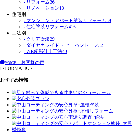
- リフォーム
36
- リノベーション
13
住宅別
- マンション・アパート塗装リフォーム
59
- 住宅塗装リフォーム
416
工法別
- クリア塗装
29
- ダイヤカレイド ・アーバントーン
32
- WB多彩仕上工法
40
お客様の声
VOICE
INFORMATION
おすすめ情報