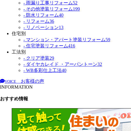
- 雨漏り工事リフォーム
52
- その他塗装リフォーム
199
- 防水リフォーム
40
- リフォーム
36
- リノベーション
13
住宅別
- マンション・アパート塗装リフォーム
59
- 住宅塗装リフォーム
416
工法別
- クリア塗装
29
- ダイヤカレイド ・アーバントーン
32
- WB多彩仕上工法
40
お客様の声
VOICE
INFORMATION
おすすめ情報