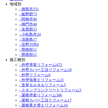
地域別
- 徳島市
251
- 板野郡
73
- 阿南市
90
- 鳴門市
40
- 名西郡
15
- 小松島市
24
- 淡路島
17
- 吉野川市
6
- 県南部
11
- 県西部
11
施工種別
- 外壁塗装リフォーム
472
- 外壁カバー工法リフォーム
19
- 外壁リフォーム
6
- 外壁張替えリフォーム
21
- 造形モルタルリフォーム
5
- スタンプコンクリートリフォーム
5
- 屋根塗装リフォーム
306
- 屋根カバー工法リフォーム
17
- 屋根葺き替えリフォーム
16