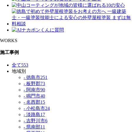
WORKS
施工事例
全て
553
地域別
- 徳島市
251
- 板野郡
73
- 阿南市
90
- 鳴門市
40
- 名西郡
15
- 小松島市
24
- 淡路島
17
- 吉野川市
6
- 県南部
11