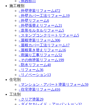
- 県西部
11
施工種別
- 外壁塗装リフォーム
472
- 外壁カバー工法リフォーム
19
- 外壁リフォーム
6
- 外壁張替えリフォーム
21
- 造形モルタルリフォーム
5
- スタンプコンクリートリフォーム
5
- 屋根塗装リフォーム
306
- 屋根カバー工法リフォーム
17
- 屋根葺き替えリフォーム
16
- 雨漏り工事リフォーム
52
- その他塗装リフォーム
199
- 防水リフォーム
40
- リフォーム
36
- リノベーション
13
住宅別
- マンション・アパート塗装リフォーム
59
- 住宅塗装リフォーム
416
工法別
- クリア塗装
29
- ダイヤカレイド ・アーバントーン
32