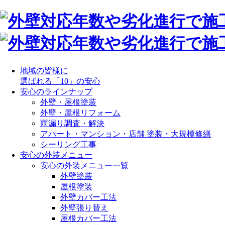
地域の皆様に
選ばれる「10」の安心
安心のラインナップ
外壁・屋根塗装
外壁・屋根リフォーム
雨漏り調査・解決
アパート・マンション・店舗 塗装・大規模修繕
シーリング工事
安心の外装メニュー
安心の外装メニュー一覧
外壁塗装
屋根塗装
外壁カバー工法
外壁張り替え
屋根カバー工法