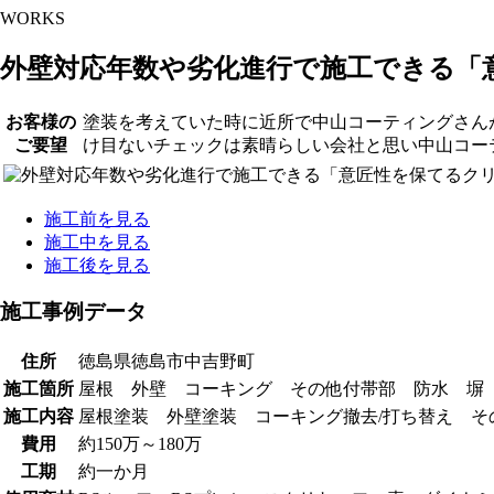
WORKS
外壁対応年数や劣化進行で施工できる「
お客様の
塗装を考えていた時に近所で中山コーティングさん
ご要望
け目ないチェックは素晴らしい会社と思い中山コー
施工前を見る
施工中を見る
施工後を見る
施工事例データ
住所
徳島県徳島市中吉野町
施工箇所
屋根 外壁 コーキング その他付帯部 防水 塀
施工内容
屋根塗装 外壁塗装 コーキング撤去/打ち替え そ
費用
約150万～180万
工期
約一か月