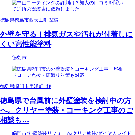
徳島県徳島市西大工町 M様
外壁を守る！排気ガスや汚れが付着しに
くい高性能塗料
徳島市
徳島県鳴門市里浦町T様
徳島県で台風前に外壁塗装を検討中の方
へ。クリヤー塗装・コーキング工事のご
相談も…
鳴門市
/外壁塗装リフォーム
/クリア塗装
/ダイヤカレイド