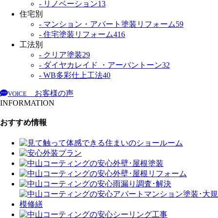
- リノベーション
13
住宅別
- マンション・アパート塗装リフォーム
59
- 住宅塗装リフォーム
416
工法別
- クリア塗装
29
- ダイヤカレイド ・アーバントーン
32
- WB多彩仕上工法
40
お客様の声
VOICE
INFORMATION
おすすめ情報