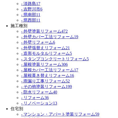
- 淡路島
17
- 吉野川市
6
- 県南部
11
- 県西部
11
施工種別
- 外壁塗装リフォーム
472
- 外壁カバー工法リフォーム
19
- 外壁リフォーム
6
- 外壁張替えリフォーム
21
- 造形モルタルリフォーム
5
- スタンプコンクリートリフォーム
5
- 屋根塗装リフォーム
306
- 屋根カバー工法リフォーム
17
- 屋根葺き替えリフォーム
16
- 雨漏り工事リフォーム
52
- その他塗装リフォーム
199
- 防水リフォーム
40
- リフォーム
36
- リノベーション
13
住宅別
- マンション・アパート塗装リフォーム
59