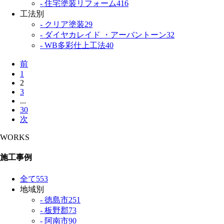
- 住宅塗装リフォーム
416
工法別
- クリア塗装
29
- ダイヤカレイド ・アーバントーン
32
- WB多彩仕上工法
40
前
1
2
3
...
30
次
WORKS
施工事例
全て
553
地域別
- 徳島市
251
- 板野郡
73
- 阿南市
90