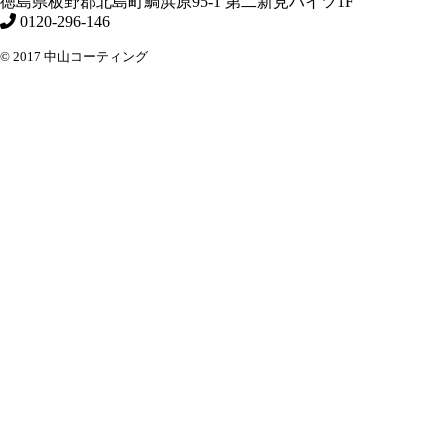
徳島県
板野郡北島町
鯛浜原95-1
第二新見ハイツ1F
0120-296-146
© 2017 中山コーティング