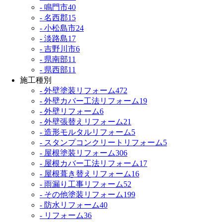
- 鳴門市
40
- 名西郡
15
- 小松島市
24
- 淡路島
17
- 吉野川市
6
- 県南部
11
- 県西部
11
施工種別
- 外壁塗装リフォーム
472
- 外壁カバー工法リフォーム
19
- 外壁リフォーム
6
- 外壁張替えリフォーム
21
- 造形モルタルリフォーム
5
- スタンプコンクリートリフォーム
5
- 屋根塗装リフォーム
306
- 屋根カバー工法リフォーム
17
- 屋根葺き替えリフォーム
16
- 雨漏り工事リフォーム
52
- その他塗装リフォーム
199
- 防水リフォーム
40
- リフォーム
36