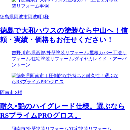
徳島県阿波市阿波町 I様
徳島で大和ハウスの塗装なら中山へ！信
頼・実績・価格もお任せください！
吉野川市
/県西部
/外壁塗装リフォーム
/屋根カバー工法リ
フォーム
/住宅塗装リフォーム
/ダイヤカレイド ・アーバ
ントーン
阿南市 S様
耐久×艶のハイグレード仕様。選ぶなら
RSプライムPROグロス。
阿南市
/外壁塗装リフォーム
/住宅塗装リフォーム