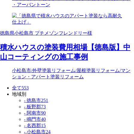
・アーバントーン
徳島県小松島市 プチメゾンフレンドリー様
積水ハウスの塗装費用相場【徳島版】中
山コーティングの施工事例
小松島市
/外壁塗装リフォーム
/屋根塗装リフォーム
/マン
ション・アパート塗装リフォーム
全て
553
地域別
- 徳島市
251
- 板野郡
73
- 阿南市
90
- 鳴門市
40
- 名西郡
15
- 小松島市
24