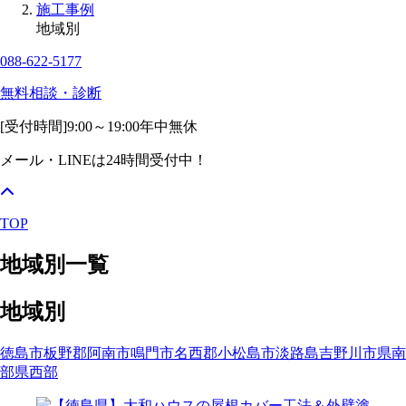
施工事例
地域別
088-622-5177
無料相談・診断
[受付時間]
9:00～19:00
年中無休
メール・LINEは24時間受付中！
TOP
地域別一覧
地域別
徳島市
板野郡
阿南市
鳴門市
名西郡
小松島市
淡路島
吉野川市
県南
部
県西部